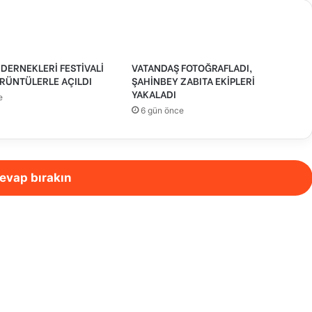
DERNEKLERİ FESTİVALİ
VATANDAŞ FOTOĞRAFLADI,
RÜNTÜLERLE AÇILDI
ŞAHİNBEY ZABITA EKİPLERİ
YAKALADI
e
6 gün önce
evap bırakın