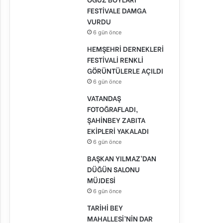
FESTİVALE DAMGA
VURDU
6 gün önce
HEMŞEHRİ DERNEKLERİ
FESTİVALİ RENKLİ
GÖRÜNTÜLERLE AÇILDI
6 gün önce
VATANDAŞ
FOTOĞRAFLADI,
ŞAHİNBEY ZABITA
EKİPLERİ YAKALADI
6 gün önce
BAŞKAN YILMAZ’DAN
DÜĞÜN SALONU
MÜJDESİ
6 gün önce
TARİHİ BEY
MAHALLESİ’NİN DAR