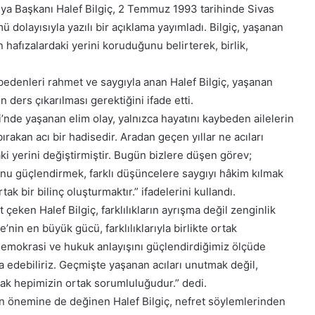
edya Başkanı Halef Bilgiç, 2 Temmuz 1993 tarihinde Sivas
 dolayısıyla yazılı bir açıklama yayımladı. Bilgiç, yaşanan
hafızalardaki yerini koruduğunu belirterek, birlik,
bedenleri rahmet ve saygıyla anan Halef Bilgiç, yaşanan
 ders çıkarılması gerektiğini ifade etti.
nde yaşanan elim olay, yalnızca hayatını kaybeden ailelerin
bırakan acı bir hadisedir. Aradan geçen yıllar ne acıları
i yerini değiştirmiştir. Bugün bizlere düşen görev;
nu güçlendirmek, farklı düşüncelere saygıyı hâkim kılmak
k bir bilinç oluşturmaktır.” ifadelerini kullandı.
çeken Halef Bilgiç, farklılıkların ayrışma değil zenginlik
’nin en büyük gücü, farklılıklarıyla birlikte ortak
demokrasi ve hukuk anlayışını güçlendirdiğimiz ölçüde
 edebiliriz. Geçmişte yaşanan acıları unutmak değil,
ak hepimizin ortak sorumluluğudur.” dedi.
 önemine de değinen Halef Bilgiç, nefret söylemlerinden