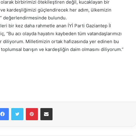
larak birbirimizi ötekileştiren değil, kucaklayan bir
i ve kardeşliğimizi güçlendirecek her adım, ülkemizin
ır.” değerlendirmesinde bulundu.
eri bir kez daha rahmetle anan İYİ Parti Gaziantep İl
iç, “Bu acı olayda hayatını kaybeden tüm vatandaşlarımızı
ır diliyorum. Milletimizin ortak hafızasında yer edinen bu
toplumsal barışın ve kardeşliğin daim olmasını diliyorum.”
Facebook
Twitter
Pinterest
E-Posta ile paylaş