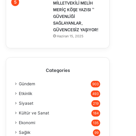
MİLLETVEKİLİ MELİH
MERİÇ KÖŞE YAZISI ”
GÜVENLİĞİ
SAĞLAYANLAR,
GÜVENCESİZ YAŞIYOR!
Haziran 15, 2025
Categories
Gündem
903
Etkinlik
493
Siyaset
219
Kültür ve Sanat
184
Ekonomi
135
Sağlık
99