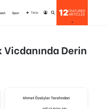
12
FEATURED
Kayıt
Arama
aset
Spor
Takip
ARTICLES
Ol
yap
k Vicdanında Derin
...
Ahmet Özsöyler Tarafından
OĞUZ BOYLARI