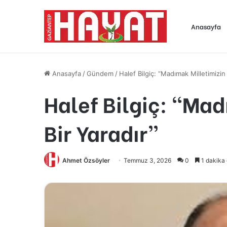
Anasayfa
Anasayfa
/
Gündem
/
Halef Bilgiç: “Madımak Milletimizin
Halef Bilgiç: “Ma
Bir Yaradır”
Ahmet Özsöyler
Temmuz 3, 2026
0
1 dakika