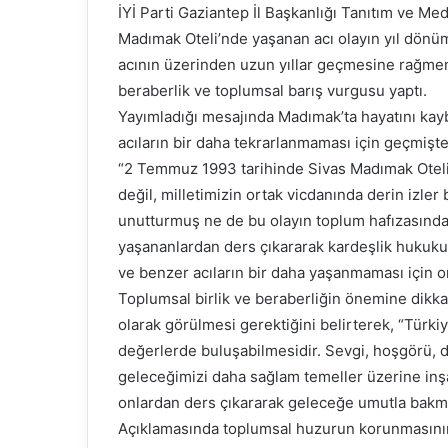
İYİ Parti Gaziantep İl Başkanlığı Tanıtım ve M
Madımak Oteli’nde yaşanan acı olayın yıl dönümü
acının üzerinden uzun yıllar geçmesine rağmen 
beraberlik ve toplumsal barış vurgusu yaptı.
Yayımladığı mesajında Madımak’ta hayatını kay
acıların bir daha tekrarlanmaması için geçmişten
“2 Temmuz 1993 tarihinde Sivas Madımak Oteli’
değil, milletimizin ortak vicdanında derin izler 
unutturmuş ne de bu olayın toplum hafızasındak
yaşananlardan ders çıkararak kardeşlik hukuku
ve benzer acıların bir daha yaşanmaması için orta
Toplumsal birlik ve beraberliğin önemine dikkat 
olarak görülmesi gerektiğini belirterek, “Türkiye
değerlerde buluşabilmesidir. Sevgi, hoşgörü, 
geleceğimizi daha sağlam temeller üzerine inşa
onlardan ders çıkararak geleceğe umutla bakm
Açıklamasında toplumsal huzurun korunmasının