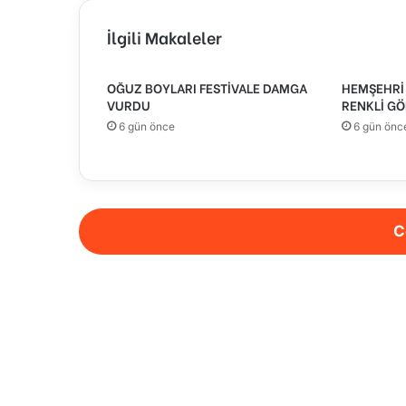
İlgili Makaleler
OĞUZ BOYLARI FESTİVALE DAMGA
HEMŞEHRİ 
VURDU
RENKLİ GÖ
6 gün önce
6 gün önc
C