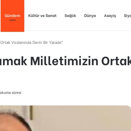
Gündem
Kültür ve Sanat
Sağlık
Dünya
Asayiş
Siy
 Ortak Vicdanında Derin Bir Yaradır”
dımak Milletimizin Orta
 okuma süresi