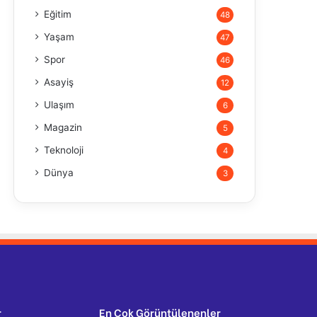
Eğitim
48
Yaşam
47
Spor
46
Asayiş
12
Ulaşım
6
Magazin
5
Teknoloji
4
Dünya
3
r
En Çok Görüntülenenler