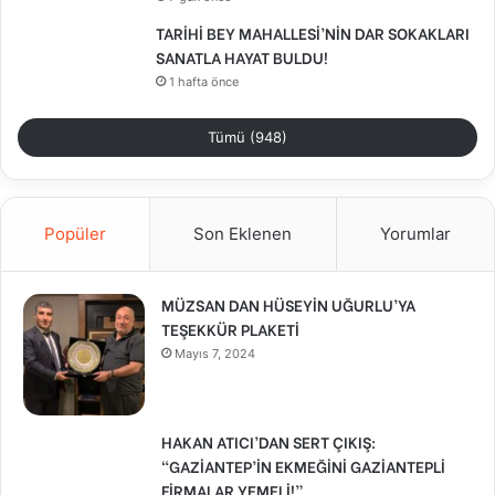
TARİHİ BEY MAHALLESİ’NİN DAR SOKAKLARI
SANATLA HAYAT BULDU!
1 hafta önce
Tümü (948)
Popüler
Son Eklenen
Yorumlar
MÜZSAN DAN HÜSEYİN UĞURLU’YA
TEŞEKKÜR PLAKETİ
Mayıs 7, 2024
HAKAN ATICI’DAN SERT ÇIKIŞ:
“GAZİANTEP’İN EKMEĞİNİ GAZİANTEPLİ
FİRMALAR YEMELİ!”