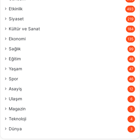
Etkinlik
493
Siyaset
219
Kültür ve Sanat
184
Ekonomi
135
Sağlık
99
Eğitim
48
Yaşam
47
Spor
46
Asayiş
12
Ulaşım
6
Magazin
5
Teknoloji
4
Dünya
3