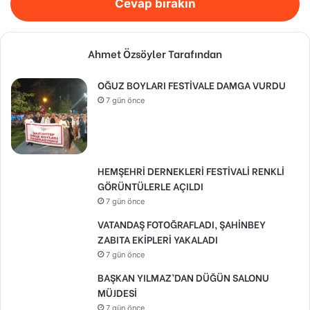
Cevap bırakın
Ahmet Özsöyler Tarafından
OĞUZ BOYLARI FESTİVALE DAMGA VURDU
7 gün önce
HEMŞEHRİ DERNEKLERİ FESTİVALİ RENKLİ
GÖRÜNTÜLERLE AÇILDI
7 gün önce
VATANDAŞ FOTOĞRAFLADI, ŞAHİNBEY
ZABITA EKİPLERİ YAKALADI
7 gün önce
BAŞKAN YILMAZ’DAN DÜĞÜN SALONU
MÜJDESİ
7 gün önce