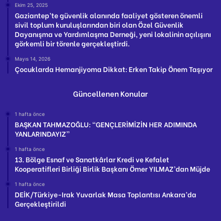
Ekim 25, 2025
Gaziantep’te güvenlik alanında faaliyet gösteren önemli
sivil toplum kuruluşlarından biri olan Özel Güvenlik
Dayanışma ve Yardımlaşma Derneği, yeni lokalinin açılışını
görkemli bir törenle gerçekleştirdi.
Mayıs 14, 2026
Çocuklarda Hemanjiyoma Dikkat: Erken Takip Önem Taşıyor
Güncellenen Konular
1 hafta önce
BAŞKAN TAHMAZOĞLU: “GENÇLERİMİZİN HER ADIMINDA
YANLARINDAYIZ”
1 hafta önce
13. Bölge Esnaf ve Sanatkârlar Kredi ve Kefalet
Kooperatifleri Birliği Birlik Başkanı Ömer YILMAZ’dan Müjde
1 hafta önce
DEİK/Türkiye-Irak Yuvarlak Masa Toplantısı Ankara’da
Gerçekleştirildi