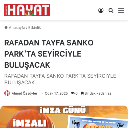
Kayıt
Arama
M
Ol
yap
...
Anasayfa
/
Etkinlik
RAFADAN TAYFA SANKO
PARK’TA SEYİRCİYLE
BULUŞACAK
RAFADAN TAYFA SANKO PARK’TA SEYİRCİYLE
BULUŞACAK
Ahmet Özsöyler
Ocak 17, 2025
0
Bir dakikadan az