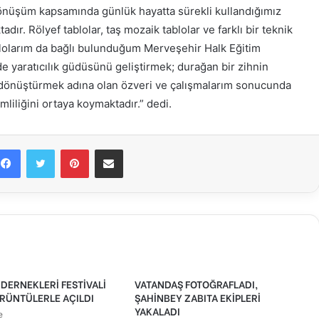
önüşüm kapsamında günlük hayatta sürekli kullandığımız
r. Rölyef tablolar, taş mozaik tablolar ve farklı bir teknik
lolarım da bağlı bulunduğum Merveşehir Halk Eğitim
de yaratıcılık güdüsünü geliştirmek; durağan bir zihnin
 dönüştürmek adına olan özveri ve çalışmalarım sonucunda
mliliğini ortaya koymaktadır.” dedi.
Facebook
Twitter
Pinterest
E-Posta ile paylaş
DERNEKLERİ FESTİVALİ
VATANDAŞ FOTOĞRAFLADI,
RÜNTÜLERLE AÇILDI
ŞAHİNBEY ZABITA EKİPLERİ
YAKALADI
e