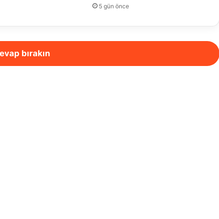
5 gün önce
evap bırakın