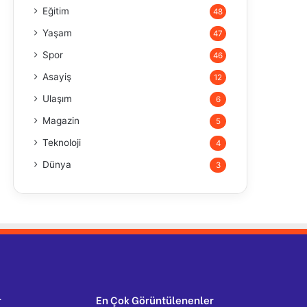
Eğitim
48
Yaşam
47
Spor
46
Asayiş
12
Ulaşım
6
Magazin
5
Teknoloji
4
Dünya
3
r
En Çok Görüntülenenler