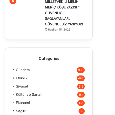
MİLLETVEKİLİ MELİH
MERİÇ KÖŞE YAZISI ”
GÜVENLİĞİ
SAĞLAYANLAR,
GÜVENCESİZ YAŞIYOR!
Haziran 15, 2025
Categories
Gündem
903
Etkinlik
493
Siyaset
219
Kültür ve Sanat
184
Ekonomi
135
Sağlık
99