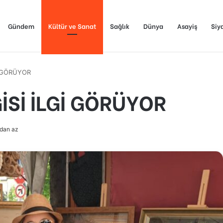
Gündem
Kültür ve Sanat
Sağlık
Dünya
Asayiş
Siy
İ GÖRÜYOR
İSİ İLGİ GÖRÜYOR
adan az