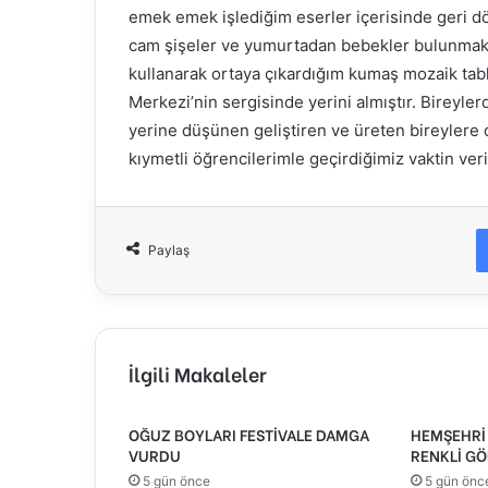
emek emek işlediğim eserler içerisinde geri d
cam şişeler ve yumurtadan bebekler bulunmaktadı
kullanarak ortaya çıkardığım kumaş mozaik tab
Merkezi’nin sergisinde yerini almıştır. Bireyler
yerine düşünen geliştiren ve üreten bireylere
kıymetli öğrencilerimle geçirdiğimiz vaktin veri
Paylaş
İlgili Makaleler
OĞUZ BOYLARI FESTİVALE DAMGA
HEMŞEHRİ 
VURDU
RENKLİ GÖ
5 gün önce
5 gün önc