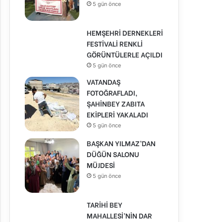
5 gün önce
HEMŞEHRİ DERNEKLERİ
FESTİVALİ RENKLİ
GÖRÜNTÜLERLE AÇILDI
5 gün önce
VATANDAŞ
FOTOĞRAFLADI,
ŞAHİNBEY ZABITA
EKİPLERİ YAKALADI
5 gün önce
BAŞKAN YILMAZ’DAN
DÜĞÜN SALONU
MÜJDESİ
5 gün önce
TARİHİ BEY
MAHALLESİ’NİN DAR