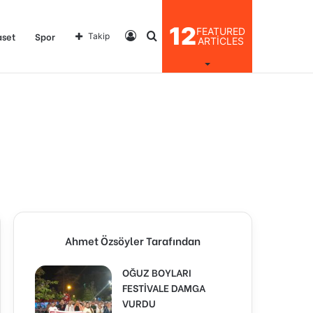
12
FEATURED
Kayıt
Arama
aset
Spor
Takip
ARTICLES
Ol
yap
...
Ahmet Özsöyler Tarafından
OĞUZ BOYLARI
FESTİVALE DAMGA
VURDU