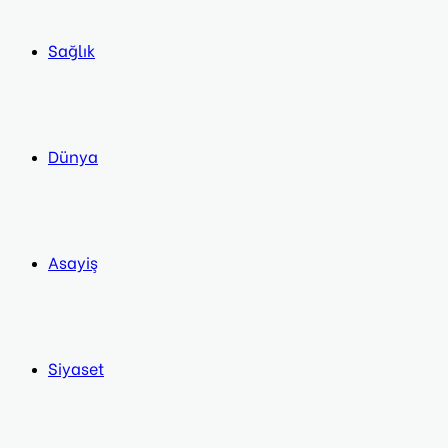
Sağlık
Dünya
Asayiş
Siyaset