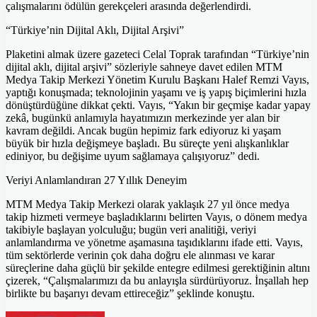
çalışmalarını ödülün gerekçeleri arasında değerlendirdi.
“Türkiye’nin Dijital Aklı, Dijital Arşivi”
Plaketini almak üzere gazeteci Celal Toprak tarafından “Türkiye’nin
dijital aklı, dijital arşivi” sözleriyle sahneye davet edilen MTM
Medya Takip Merkezi Yönetim Kurulu Başkanı Halef Remzi Vayıs,
yaptığı konuşmada; teknolojinin yaşamı ve iş yapış biçimlerini hızla
dönüştürdüğüne dikkat çekti. Vayıs, “Yakın bir geçmişe kadar yapay
zekâ, bugünkü anlamıyla hayatımızın merkezinde yer alan bir
kavram değildi. Ancak bugün hepimiz fark ediyoruz ki yaşam
büyük bir hızla değişmeye başladı. Bu süreçte yeni alışkanlıklar
ediniyor, bu değişime uyum sağlamaya çalışıyoruz” dedi.
Veriyi Anlamlandıran 27 Yıllık Deneyim
MTM Medya Takip Merkezi olarak yaklaşık 27 yıl önce medya
takip hizmeti vermeye başladıklarını belirten Vayıs, o dönem medya
takibiyle başlayan yolculuğu; bugün veri analitiği, veriyi
anlamlandırma ve yönetme aşamasına taşıdıklarını ifade etti. Vayıs,
tüm sektörlerde verinin çok daha doğru ele alınması ve karar
süreçlerine daha güçlü bir şekilde entegre edilmesi gerektiğinin altını
çizerek, “Çalışmalarımızı da bu anlayışla sürdürüyoruz. İnşallah hep
birlikte bu başarıyı devam ettireceğiz” şeklinde konuştu.