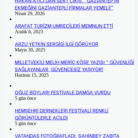
HAKAN ATICI’DAN SERT ÇIKIŞ: “GAZİANTEP’İN
EKMEĞİNİ GAZİANTEPLİ FİRMALAR YEMELİ!”
Nisan 29, 2026
ARAFAT TURİZM UMRECİLERİ MEMNUN ETTİ
Aralık 6, 2023
ARZU YETKİN SERGİSİ İLGİ GÖRÜYOR
Mayıs 30, 2025
MİLLETVEKİLİ MELİH MERİÇ KÖŞE YAZISI ” GÜVENLİĞİ
SAĞLAYANLAR, GÜVENCESİZ YAŞIYOR!
Haziran 15, 2025
OĞUZ BOYLARI FESTİVALE DAMGA VURDU
5 gün önce
HEMŞEHRİ DERNEKLERİ FESTİVALİ RENKLİ
GÖRÜNTÜLERLE AÇILDI
5 gün önce
VATANDAŞ FOTOĞRAFLADI, ŞAHİNBEY ZABITA