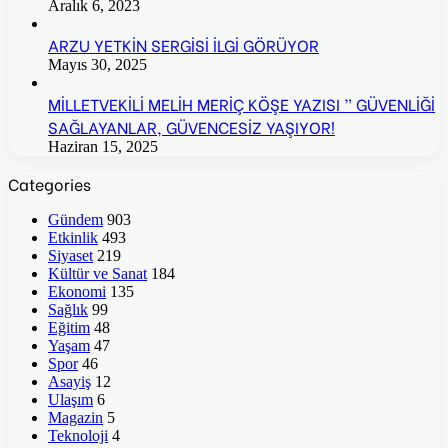
Aralık 6, 2023
ARZU YETKİN SERGİSİ İLGİ GÖRÜYOR
Mayıs 30, 2025
MİLLETVEKİLİ MELİH MERİÇ KÖŞE YAZISI ” GÜVENLİĞİ
SAĞLAYANLAR, GÜVENCESİZ YAŞIYOR!
Haziran 15, 2025
Categories
Gündem
903
Etkinlik
493
Siyaset
219
Kültür ve Sanat
184
Ekonomi
135
Sağlık
99
Eğitim
48
Yaşam
47
Spor
46
Asayiş
12
Ulaşım
6
Magazin
5
Teknoloji
4