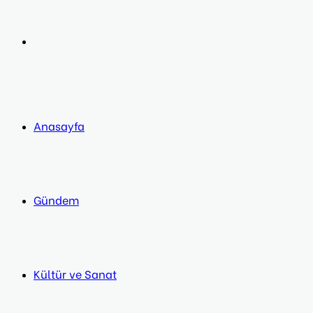
post
Next
post
Anasayfa
Gündem
Kültür ve Sanat