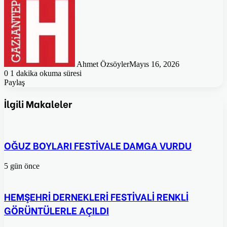
Ahmet Özsöyler
Mayıs 16, 2026
0
1 dakika okuma süresi
Paylaş
Facebook
Twitter
Pinterest
WhatsApp
E-
Posta
İlgili Makaleler
ile
paylaş
OĞUZ BOYLARI FESTİVALE DAMGA VURDU
5 gün önce
HEMŞEHRİ DERNEKLERİ FESTİVALİ RENKLİ
GÖRÜNTÜLERLE AÇILDI