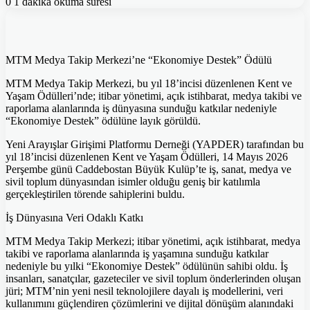
0
1 dakika okuma süresi
MTM Medya Takip Merkezi’ne “Ekonomiye Destek” Ödülü
MTM Medya Takip Merkezi, bu yıl 18’incisi düzenlenen Kent ve
Yaşam Ödülleri’nde; itibar yönetimi, açık istihbarat, medya takibi ve
raporlama alanlarında iş dünyasına sunduğu katkılar nedeniyle
“Ekonomiye Destek” ödülüne layık görüldü.
Yeni Arayışlar Girişimi Platformu Derneği (YAPDER) tarafından bu
yıl 18’incisi düzenlenen Kent ve Yaşam Ödülleri, 14 Mayıs 2026
Perşembe günü Caddebostan Büyük Kulüp’te iş, sanat, medya ve
sivil toplum dünyasından isimler olduğu geniş bir katılımla
gerçekleştirilen törende sahiplerini buldu.
İş Dünyasına Veri Odaklı Katkı
MTM Medya Takip Merkezi; itibar yönetimi, açık istihbarat, medya
takibi ve raporlama alanlarında iş yaşamına sunduğu katkılar
nedeniyle bu yılki “Ekonomiye Destek” ödülünün sahibi oldu. İş
insanları, sanatçılar, gazeteciler ve sivil toplum önderlerinden oluşan
jüri; MTM’nin yeni nesil teknolojilere dayalı iş modellerini, veri
kullanımını güçlendiren çözümlerini ve dijital dönüşüm alanındaki