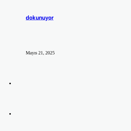
dokunuyor
Mayıs 21, 2025
Arama
yap
Kayıt