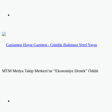
yap
Kayıt
...
Ol
MTM Medya Takip Merkezi’ne “Ekonomiye Destek” Ödülü
Facebook
Twitter
LinkedIn
Yazdır
Previous