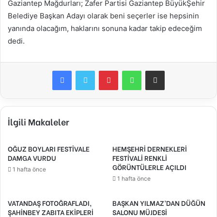
Gaziantep Mağdurları; Zafer Partisi Gaziantep BüyükŞehir
Belediye Başkan Adayı olarak beni seçerler ise hepsinin
yanında olacağım, haklarını sonuna kadar takip edeceğim
dedi.
Facebook
Twitter
Pinterest
WhatsApp
E-Posta ile paylaş
İlgili Makaleler
OĞUZ BOYLARI FESTİVALE
HEMŞEHRİ DERNEKLERİ
DAMGA VURDU
FESTİVALİ RENKLİ
GÖRÜNTÜLERLE AÇILDI
1 hafta önce
1 hafta önce
VATANDAŞ FOTOĞRAFLADI,
BAŞKAN YILMAZ’DAN DÜĞÜN
ŞAHİNBEY ZABITA EKİPLERİ
SALONU MÜJDESİ