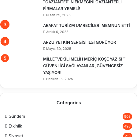
“GAZİANTEP’İN EKMEĞİNİ GAZİANTEPLİ
FİRMALAR YEMELİ!”
Nisan 29, 2026
ARAFAT TURİZM UMRECİLERİ MEMNUN ETTİ
Aralık 6, 2023
ARZU YETKİN SERGİSİ İLGİ GÖRÜYOR
Mayıs 30, 2025
MİLLETVEKİLİ MELİH MERİÇ KÖŞE YAZISI ”
GÜVENLİĞİ SAĞLAYANLAR, GÜVENCESİZ
YAŞIYOR!
Haziran 15, 2025
Categories
Gündem
903
Etkinlik
493
Siyaset
219