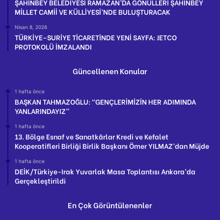
ŞAHİNBEY BELEDİYESİ RAMAZAN’DA GÖNÜLLERİ ŞAHİNBEY
MİLLET CAMİİ VE KÜLLİYESİ’NDE BULUŞTURACAK
Nisan 8, 2026
TÜRKİYE–SURİYE TİCARETİNDE YENİ SAYFA: JETCO
PROTOKOLÜ İMZALANDI
Güncellenen Konular
1 hafta önce
BAŞKAN TAHMAZOĞLU: “GENÇLERİMİZİN HER ADIMINDA
YANLARINDAYIZ”
1 hafta önce
13. Bölge Esnaf ve Sanatkârlar Kredi ve Kefalet
Kooperatifleri Birliği Birlik Başkanı Ömer YILMAZ’dan Müjde
1 hafta önce
DEİK/Türkiye-Irak Yuvarlak Masa Toplantısı Ankara’da
Gerçekleştirildi
En Çok Görüntülenenler