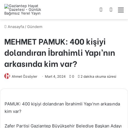
Kayıt
Arama
M
Ol
yap
...
Anasayfa
/
Gündem
MEHMET PAMUK: 400 kişiyi
dolandıran İbrahimli Yapı’nın
arkasında kim var?
Ahmet Özsöyler
Mart 4, 2024
0
2 dakika okuma süresi
PAMUK: 400 kişiyi dolandıran İbrahimli Yapı’nın arkasında
kim var?
Zafer Partisi Gaziantep Büyükşehir Belediye Başkan Adayı