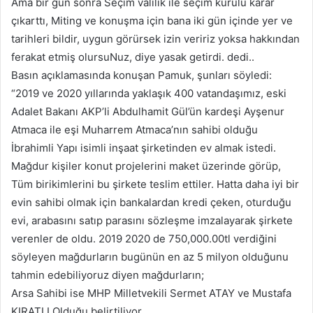
Ama bir gün sonra Seçim valilik ile seçim kurulu karar
çıkarttı, Miting ve konuşma için bana iki gün içinde yer ve
tarihleri bildir, uygun görürsek izin veririz yoksa hakkından
ferakat etmiş olursuNuz, diye yasak getirdi. dedi..
Basın açıklamasında konuşan Pamuk, şunları söyledi:
“2019 ve 2020 yıllarında yaklaşık 400 vatandaşımız, eski
Adalet Bakanı AKP’li Abdulhamit Gül’ün kardeşi Ayşenur
Atmaca ile eşi Muharrem Atmaca’nın sahibi olduğu
İbrahimli Yapı isimli inşaat şirketinden ev almak istedi.
Mağdur kişiler konut projelerini maket üzerinde görüp,
Tüm birikimlerini bu şirkete teslim ettiler. Hatta daha iyi bir
evin sahibi olmak için bankalardan kredi çeken, oturduğu
evi, arabasını satıp parasını sözleşme imzalayarak şirkete
verenler de oldu. 2019 2020 de 750,000.00tl verdiğini
söyleyen mağdurların bugünün en az 5 milyon olduğunu
tahmin edebiliyoruz diyen mağdurların;
Arsa Sahibi ise MHP Milletvekili Sermet ATAY ve Mustafa
KIRATLI Olduğu belirtiliyor.