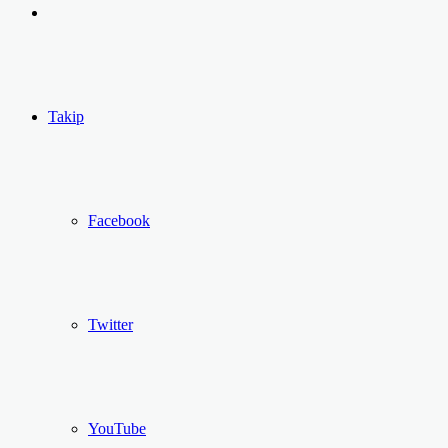
yap
Kayıt
...
Ol
Takip
Facebook
Twitter
YouTube