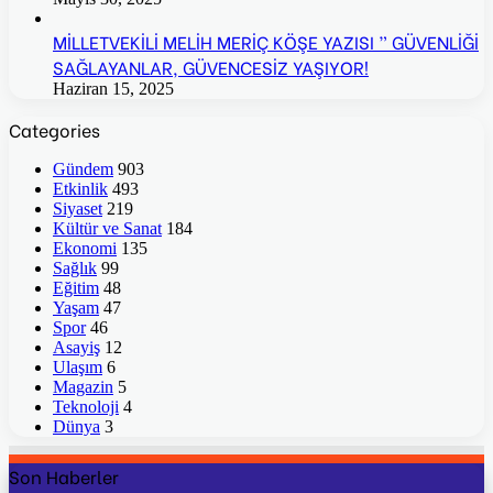
MİLLETVEKİLİ MELİH MERİÇ KÖŞE YAZISI ” GÜVENLİĞİ
SAĞLAYANLAR, GÜVENCESİZ YAŞIYOR!
Haziran 15, 2025
Categories
Gündem
903
Etkinlik
493
Siyaset
219
Kültür ve Sanat
184
Ekonomi
135
Sağlık
99
Eğitim
48
Yaşam
47
Spor
46
Asayiş
12
Ulaşım
6
Magazin
5
Teknoloji
4
Dünya
3
Son Haberler