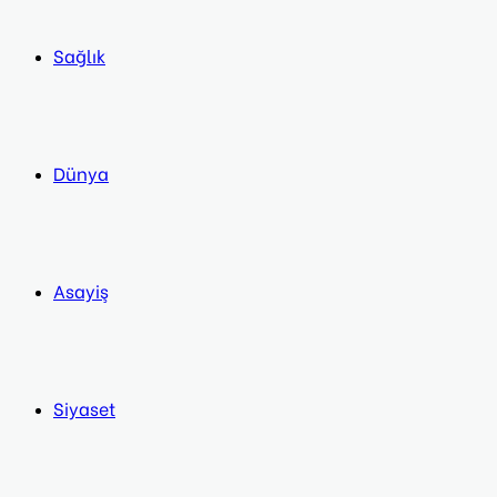
Sağlık
Dünya
Asayiş
Siyaset