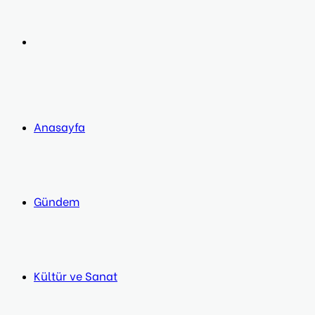
post
Next
post
Anasayfa
Gündem
Kültür ve Sanat