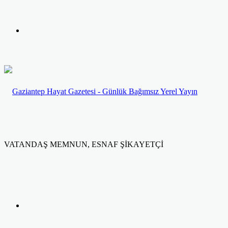
yap
Kayıt
...
Ol
VATANDAŞ MEMNUN, ESNAF ŞİKAYETÇİ
Facebook
Twitter
LinkedIn
Yazdır
Previous