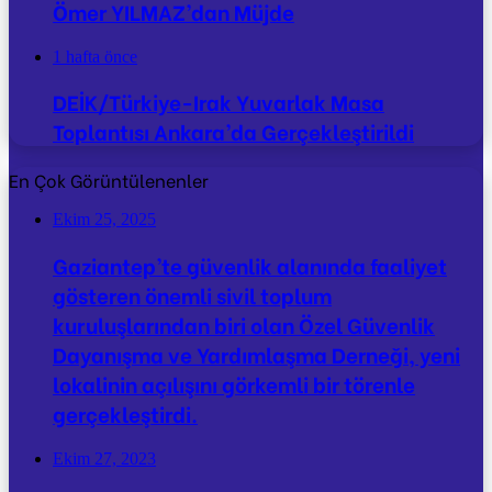
Ömer YILMAZ’dan Müjde
1 hafta önce
DEİK/Türkiye-Irak Yuvarlak Masa
Toplantısı Ankara’da Gerçekleştirildi
En Çok Görüntülenenler
Ekim 25, 2025
Gaziantep’te güvenlik alanında faaliyet
gösteren önemli sivil toplum
kuruluşlarından biri olan Özel Güvenlik
Dayanışma ve Yardımlaşma Derneği, yeni
lokalinin açılışını görkemli bir törenle
gerçekleştirdi.
Ekim 27, 2023