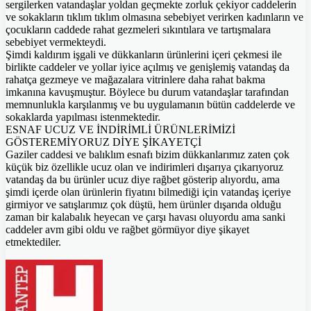
sergilerken vatandaşlar yoldan geçmekte zorluk çekiyor caddelerin
ve sokakların tıklım tıklım olmasına sebebiyet verirken kadınların ve
çocukların caddede rahat gezmeleri sıkıntılara ve tartışmalara
sebebiyet vermekteydi.
Şimdi kaldırım işgali ve dükkanların ürünlerini içeri çekmesi ile
birlikte caddeler ve yollar iyice açılmış ve genişlemiş vatandaş da
rahatça gezmeye ve mağazalara vitrinlere daha rahat bakma
imkanına kavuşmuştur. Böylece bu durum vatandaşlar tarafından
memnunlukla karşılanmış ve bu uygulamanın bütün caddelerde ve
sokaklarda yapılması istenmektedir.
ESNAF UCUZ VE İNDİRİMLİ ÜRÜNLERİMİZİ
GÖSTEREMİYORUZ DİYE ŞİKAYETÇİ
Gaziler caddesi ve balıklım esnafı bizim dükkanlarımız zaten çok
küçük biz özellikle ucuz olan ve indirimleri dışarıya çıkarıyoruz
vatandaş da bu ürünler ucuz diye rağbet gösterip alıyordu, ama
şimdi içerde olan ürünlerin fiyatını bilmediği için vatandaş içeriye
girmiyor ve satışlarımız çok düştü, hem ürünler dışarıda olduğu
zaman bir kalabalık heyecan ve çarşı havası oluyordu ama sanki
caddeler avm gibi oldu ve rağbet görmüyor diye şikayet
etmektediler.