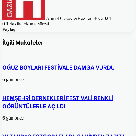
Ahmet Özsöyler
Haziran 30, 2024
0
1 dakika okuma süresi
Paylaş
Facebook
Twitter
Pinterest
WhatsApp
E-
Posta
İlgili Makaleler
ile
paylaş
OĞUZ BOYLARI FESTİVALE DAMGA VURDU
6 gün önce
HEMŞEHRİ DERNEKLERİ FESTİVALİ RENKLİ
GÖRÜNTÜLERLE AÇILDI
6 gün önce