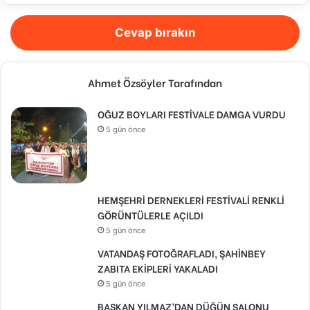
Cevap bırakın
Ahmet Özsöyler Tarafından
OĞUZ BOYLARI FESTİVALE DAMGA VURDU
5 gün önce
HEMŞEHRİ DERNEKLERİ FESTİVALİ RENKLİ
GÖRÜNTÜLERLE AÇILDI
5 gün önce
VATANDAŞ FOTOĞRAFLADI, ŞAHİNBEY
ZABITA EKİPLERİ YAKALADI
5 gün önce
BAŞKAN YILMAZ’DAN DÜĞÜN SALONU