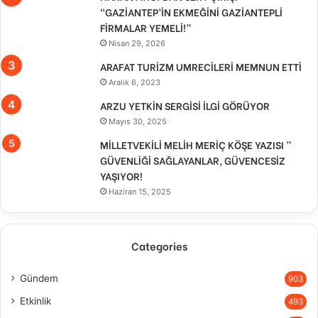
“GAZİANTEP’İN EKMEĞİNİ GAZİANTEPLİ
FİRMALAR YEMELİ!”
Nisan 29, 2026
ARAFAT TURİZM UMRECİLERİ MEMNUN ETTİ
Aralık 6, 2023
ARZU YETKİN SERGİSİ İLGİ GÖRÜYOR
Mayıs 30, 2025
MİLLETVEKİLİ MELİH MERİÇ KÖŞE YAZISI ”
GÜVENLİĞİ SAĞLAYANLAR, GÜVENCESİZ
YAŞIYOR!
Haziran 15, 2025
Categories
Gündem
903
Etkinlik
493