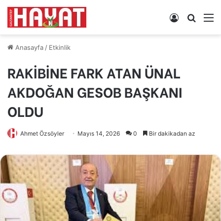
Kayıt
Arama
M
Ol
yap
...
Anasayfa
/
Etkinlik
RAKİBİNE FARK ATAN ÜNAL
AKDOĞAN GESOB BAŞKANI
OLDU
Ahmet Özsöyler
Mayıs 14, 2026
0
Bir dakikadan az