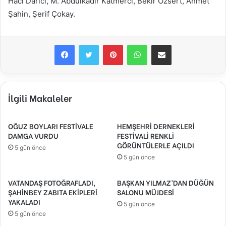
Hacı Darıcı, M. Abdulkadir Katmerci, Bekir Özsert, Ahmet
Şahin, Şerif Çokay.
Facebook
Twitter
Pinterest
WhatsApp
E-Posta ile paylaş
İlgili Makaleler
OĞUZ BOYLARI FESTİVALE
HEMŞEHRİ DERNEKLERİ
DAMGA VURDU
FESTİVALİ RENKLİ
GÖRÜNTÜLERLE AÇILDI
5 gün önce
5 gün önce
VATANDAŞ FOTOĞRAFLADI,
BAŞKAN YILMAZ’DAN DÜĞÜN
ŞAHİNBEY ZABITA EKİPLERİ
SALONU MÜJDESİ
YAKALADI
5 gün önce
5 gün önce