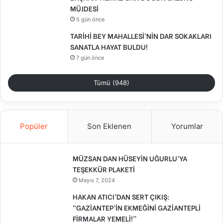
MÜJDESİ
5 gün önce
TARİHİ BEY MAHALLESİ’NİN DAR SOKAKLARI
SANATLA HAYAT BULDU!
7 gün önce
Tümü (948)
Popüler
Son Eklenen
Yorumlar
MÜZSAN DAN HÜSEYİN UĞURLU’YA
TEŞEKKÜR PLAKETİ
Mayıs 7, 2024
HAKAN ATICI’DAN SERT ÇIKIŞ:
“GAZİANTEP’İN EKMEĞİNİ GAZİANTEPLİ
FİRMALAR YEMELİ!”