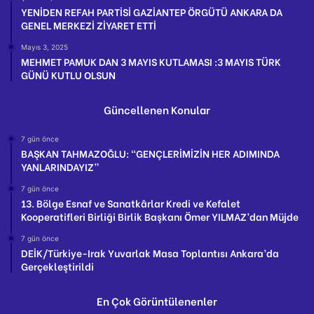
YENİDEN REFAH PARTİSİ GAZİANTEP ÖRGÜTÜ ANKARA DA
GENEL MERKEZİ ZİYARET ETTİ
Mayıs 3, 2025
MEHMET PAMUK DAN 3 MAYIS KUTLAMASI :3 MAYIS TÜRK
GÜNÜ KUTLU OLSUN
Güncellenen Konular
7 gün önce
BAŞKAN TAHMAZOĞLU: “GENÇLERİMİZİN HER ADIMINDA
YANLARINDAYIZ”
7 gün önce
13. Bölge Esnaf ve Sanatkârlar Kredi ve Kefalet
Kooperatifleri Birliği Birlik Başkanı Ömer YILMAZ’dan Müjde
7 gün önce
DEİK/Türkiye-Irak Yuvarlak Masa Toplantısı Ankara’da
Gerçekleştirildi
En Çok Görüntülenenler