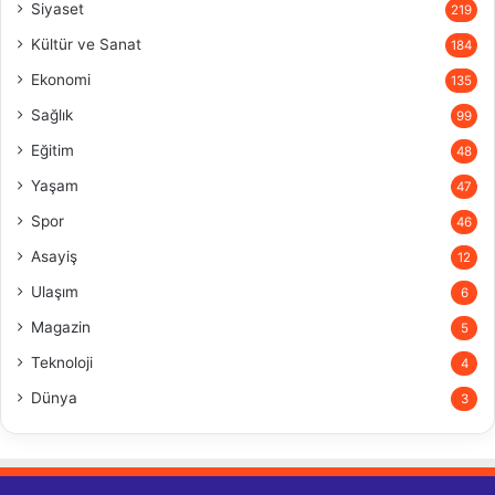
Siyaset
219
Kültür ve Sanat
184
Ekonomi
135
Sağlık
99
Eğitim
48
Yaşam
47
Spor
46
Asayiş
12
Ulaşım
6
Magazin
5
Teknoloji
4
Dünya
3