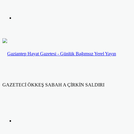
yap
Kayıt
...
Ol
GAZETECİ ÖKKEŞ SABAH A ÇİRKİN SALDIRI
Facebook
Twitter
LinkedIn
Yazdır
Previous