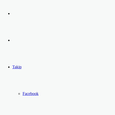
Arama
yap
Kayıt
...
Ol
Takip
Facebook