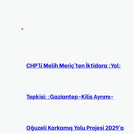
CHP’li Melih Meriç’ten İktidara ;Yol;
Tepkisi: ;Gaziantep-Kilis Ayrımı-
Oğuzeli Karkamış Yolu Projesi 2029’a