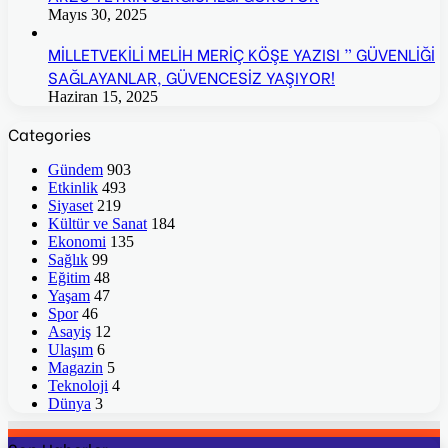
Mayıs 30, 2025
MİLLETVEKİLİ MELİH MERİÇ KÖŞE YAZISI ” GÜVENLİĞİ
SAĞLAYANLAR, GÜVENCESİZ YAŞIYOR!
Haziran 15, 2025
Categories
Gündem
903
Etkinlik
493
Siyaset
219
Kültür ve Sanat
184
Ekonomi
135
Sağlık
99
Eğitim
48
Yaşam
47
Spor
46
Asayiş
12
Ulaşım
6
Magazin
5
Teknoloji
4
Dünya
3