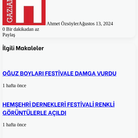
Ahmet Özsöyler
Ağustos 13, 2024
0
Bir dakikadan az
Paylaş
Facebook
Twitter
Pinterest
WhatsApp
E-
Posta
İlgili Makaleler
ile
paylaş
OĞUZ BOYLARI FESTİVALE DAMGA VURDU
1 hafta önce
HEMŞEHRİ DERNEKLERİ FESTİVALİ RENKLİ
GÖRÜNTÜLERLE AÇILDI
1 hafta önce