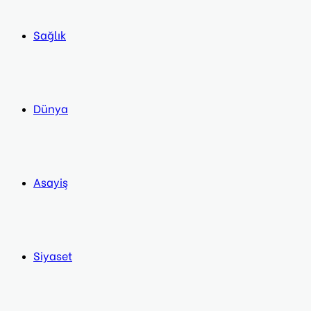
Sağlık
Dünya
Asayiş
Siyaset