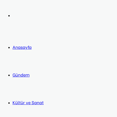
post
Next
post
Anasayfa
Gündem
Kültür ve Sanat