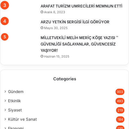
ARAFAT TURİZM UMRECİLERİ MEMNUN ETTİ
Aralık 6, 2023
ARZU YETKİN SERGİSİ İLGİ GÖRÜYOR
Mayıs 30, 2025
MİLLETVEKİLİ MELİH MERİÇ KÖŞE YAZISI ”
GÜVENLİĞİ SAĞLAYANLAR, GÜVENCESİZ
YAŞIYOR!
Haziran 15, 2025
Categories
Gündem
903
Etkinlik
493
Siyaset
219
Kültür ve Sanat
184
Ekonomi
135