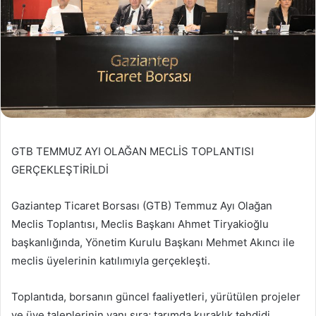
GTB TEMMUZ AYI OLAĞAN MECLİS TOPLANTISI
GERÇEKLEŞTİRİLDİ
Gaziantep Ticaret Borsası (GTB) Temmuz Ayı Olağan
Meclis Toplantısı, Meclis Başkanı Ahmet Tiryakioğlu
başkanlığında, Yönetim Kurulu Başkanı Mehmet Akıncı ile
meclis üyelerinin katılımıyla gerçekleşti.
Toplantıda, borsanın güncel faaliyetleri, yürütülen projeler
ve üye taleplerinin yanı sıra; tarımda kuraklık tehdidi,