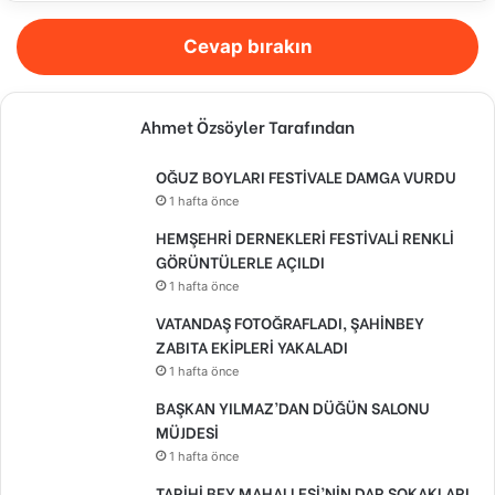
Cevap bırakın
Ahmet Özsöyler Tarafından
OĞUZ BOYLARI FESTİVALE DAMGA VURDU
1 hafta önce
HEMŞEHRİ DERNEKLERİ FESTİVALİ RENKLİ
GÖRÜNTÜLERLE AÇILDI
1 hafta önce
VATANDAŞ FOTOĞRAFLADI, ŞAHİNBEY
ZABITA EKİPLERİ YAKALADI
1 hafta önce
BAŞKAN YILMAZ’DAN DÜĞÜN SALONU
MÜJDESİ
1 hafta önce
TARİHİ BEY MAHALLESİ’NİN DAR SOKAKLARI