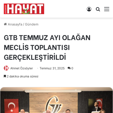
Kayıt
Arama
M
Ol
yap
...
Anasayfa
/
Gündem
GTB TEMMUZ AYI OLAĞAN
MECLİS TOPLANTISI
GERÇEKLEŞTİRİLDİ
Ahmet Özsöyler
Temmuz 31, 2025
0
2 dakika okuma süresi