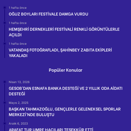
1 hafta önce
OĞUZ BOYLARI FESTİVALE DAMGA VURDU
1 hafta önce
HEMŞEHRİ DERNEKLERİ FESTİVALİ RENKLİ GÖRÜNTÜLERLE
AÇILDI
1 hafta önce
VATANDAŞ FOTOĞRAFLADI, ŞAHİNBEY ZABITA EKİPLERİ
YAKALADI
Popüler Konular
Nisan 13, 2026
GESOB’DAN ESNAFA BANKA DESTEĞİ VE 2 YILLIK ODA AİDATI
DESTEĞİ
Mayıs 2, 2025
BAŞKAN TAHMAZOĞLU, GENÇLERLE GELENEKSEL SPORLAR
MERKEZİ’NDE BULUŞTU
Aralık 6, 2023
ARAFAT TUR UMRE HACILARI TEŞEKKÜR ETTİ