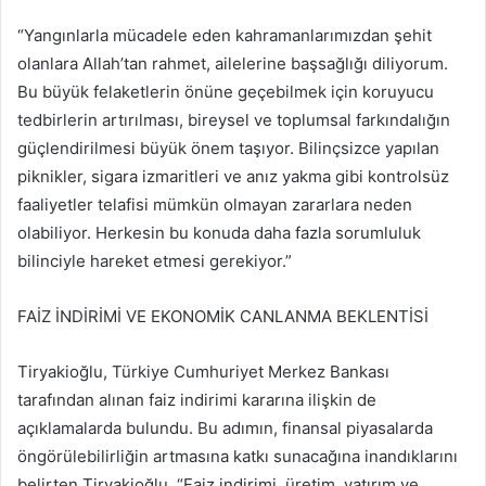
“Yangınlarla mücadele eden kahramanlarımızdan şehit
olanlara Allah’tan rahmet, ailelerine başsağlığı diliyorum.
Bu büyük felaketlerin önüne geçebilmek için koruyucu
tedbirlerin artırılması, bireysel ve toplumsal farkındalığın
güçlendirilmesi büyük önem taşıyor. Bilinçsizce yapılan
piknikler, sigara izmaritleri ve anız yakma gibi kontrolsüz
faaliyetler telafisi mümkün olmayan zararlara neden
olabiliyor. Herkesin bu konuda daha fazla sorumluluk
bilinciyle hareket etmesi gerekiyor.”
FAİZ İNDİRİMİ VE EKONOMİK CANLANMA BEKLENTİSİ
Tiryakioğlu, Türkiye Cumhuriyet Merkez Bankası
tarafından alınan faiz indirimi kararına ilişkin de
açıklamalarda bulundu. Bu adımın, finansal piyasalarda
öngörülebilirliğin artmasına katkı sunacağına inandıklarını
belirten Tiryakioğlu, “Faiz indirimi, üretim, yatırım ve