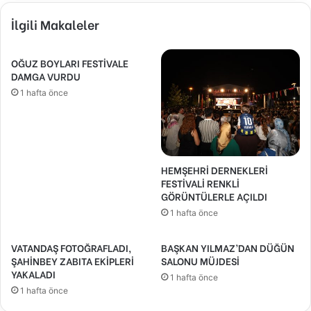
İlgili Makaleler
OĞUZ BOYLARI FESTİVALE
DAMGA VURDU
1 hafta önce
HEMŞEHRİ DERNEKLERİ
FESTİVALİ RENKLİ
GÖRÜNTÜLERLE AÇILDI
1 hafta önce
VATANDAŞ FOTOĞRAFLADI,
BAŞKAN YILMAZ’DAN DÜĞÜN
ŞAHİNBEY ZABITA EKİPLERİ
SALONU MÜJDESİ
YAKALADI
1 hafta önce
1 hafta önce