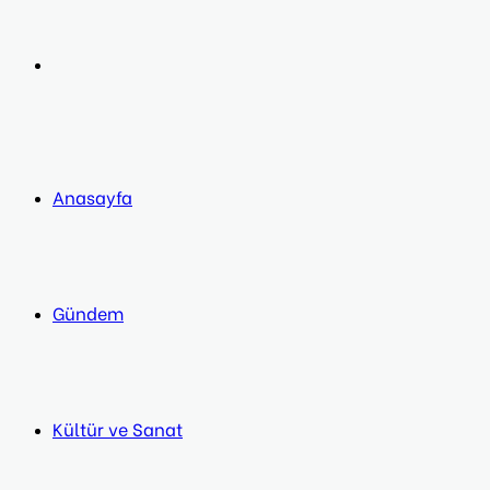
post
Next
post
Anasayfa
Gündem
Kültür ve Sanat