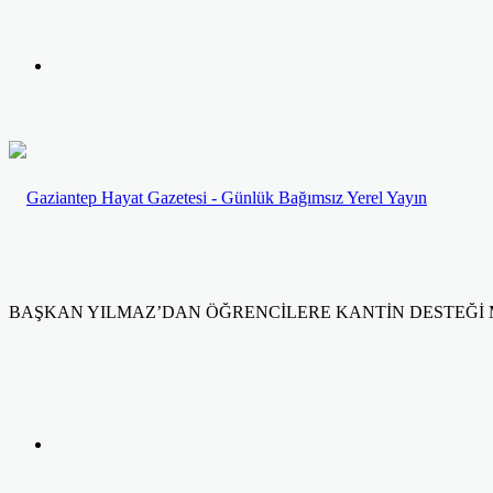
yap
Kayıt
...
Ol
BAŞKAN YILMAZ’DAN ÖĞRENCİLERE KANTİN DESTEĞİ 
Facebook
Twitter
LinkedIn
Yazdır
Previous