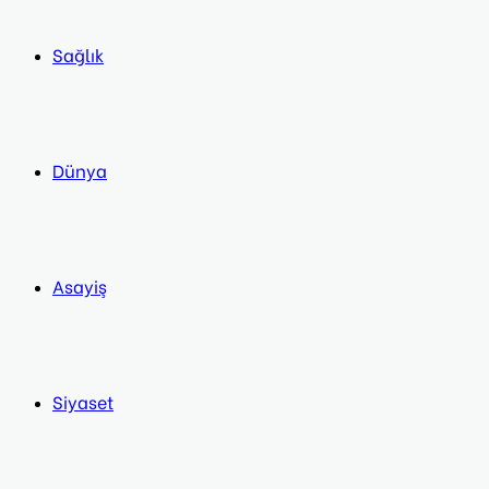
Sağlık
Dünya
Asayiş
Siyaset