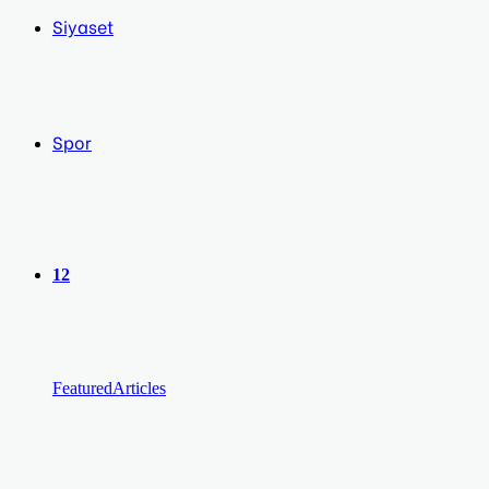
Siyaset
Spor
12
Featured
Articles