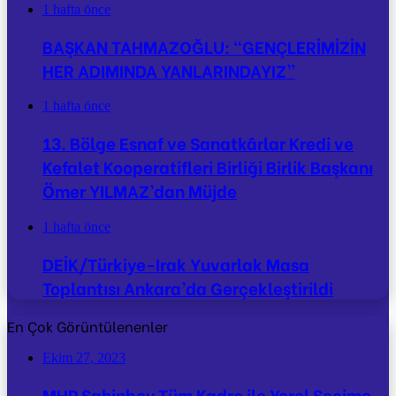
1 hafta önce
BAŞKAN TAHMAZOĞLU: “GENÇLERİMİZİN
HER ADIMINDA YANLARINDAYIZ”
1 hafta önce
13. Bölge Esnaf ve Sanatkârlar Kredi ve
Kefalet Kooperatifleri Birliği Birlik Başkanı
Ömer YILMAZ’dan Müjde
1 hafta önce
DEİK/Türkiye-Irak Yuvarlak Masa
Toplantısı Ankara’da Gerçekleştirildi
En Çok Görüntülenenler
Ekim 27, 2023
MHP Şahinbey Tüm Kadro ile Yerel Seçime