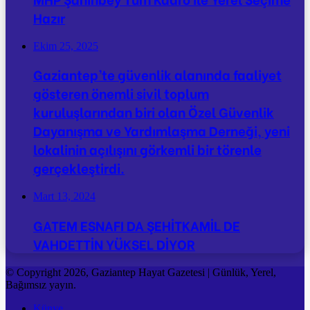
Hazır
Ekim 25, 2025
Gaziantep’te güvenlik alanında faaliyet
gösteren önemli sivil toplum
kuruluşlarından biri olan Özel Güvenlik
Dayanışma ve Yardımlaşma Derneği, yeni
lokalinin açılışını görkemli bir törenle
gerçekleştirdi.
Mart 13, 2024
GATEM ESNAFI DA ŞEHİTKAMİL DE
VAHDETTİN YÜKSEL DİYOR
© Copyright 2026, Gaziantep Hayat Gazetesi | Günlük, Yerel,
Bağımsız yayın.
Künye