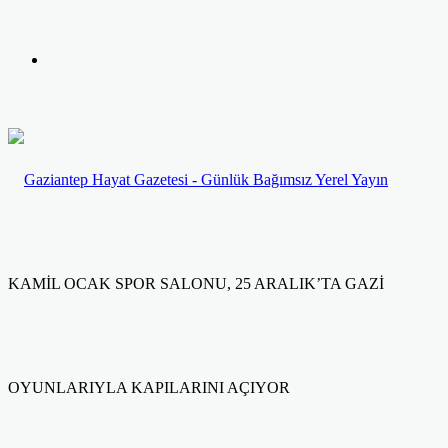
yap
Kayıt
...
Ol
KAMİL OCAK SPOR SALONU, 25 ARALIK’TA GAZİ
OYUNLARIYLA KAPILARINI AÇIYOR