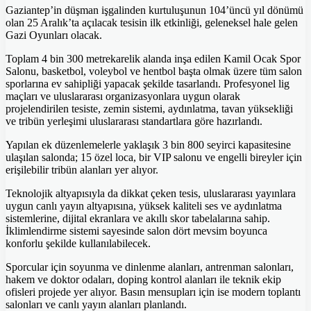
Gaziantep’in düşman işgalinden kurtuluşunun 104’üncü yıl dönümü
olan 25 Aralık’ta açılacak tesisin ilk etkinliği, geleneksel hale gelen
Gazi Oyunları olacak.
Toplam 4 bin 300 metrekarelik alanda inşa edilen Kamil Ocak Spor
Salonu, basketbol, voleybol ve hentbol başta olmak üzere tüm salon
sporlarına ev sahipliği yapacak şekilde tasarlandı. Profesyonel lig
maçları ve uluslararası organizasyonlara uygun olarak
projelendirilen tesiste, zemin sistemi, aydınlatma, tavan yüksekliği
ve tribün yerleşimi uluslararası standartlara göre hazırlandı.
Yapılan ek düzenlemelerle yaklaşık 3 bin 800 seyirci kapasitesine
ulaşılan salonda; 15 özel loca, bir VIP salonu ve engelli bireyler için
erişilebilir tribün alanları yer alıyor.
Teknolojik altyapısıyla da dikkat çeken tesis, uluslararası yayınlara
uygun canlı yayın altyapısına, yüksek kaliteli ses ve aydınlatma
sistemlerine, dijital ekranlara ve akıllı skor tabelalarına sahip.
İklimlendirme sistemi sayesinde salon dört mevsim boyunca
konforlu şekilde kullanılabilecek.
Sporcular için soyunma ve dinlenme alanları, antrenman salonları,
hakem ve doktor odaları, doping kontrol alanları ile teknik ekip
ofisleri projede yer alıyor. Basın mensupları için ise modern toplantı
salonları ve canlı yayın alanları planlandı.