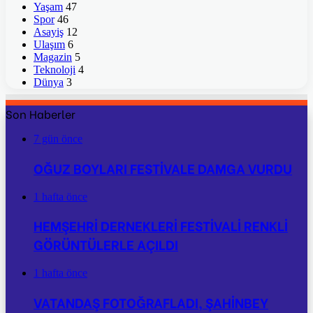
Yaşam
47
Spor
46
Asayiş
12
Ulaşım
6
Magazin
5
Teknoloji
4
Dünya
3
Son Haberler
7 gün önce
OĞUZ BOYLARI FESTİVALE DAMGA VURDU
1 hafta önce
HEMŞEHRİ DERNEKLERİ FESTİVALİ RENKLİ
GÖRÜNTÜLERLE AÇILDI
1 hafta önce
VATANDAŞ FOTOĞRAFLADI, ŞAHİNBEY