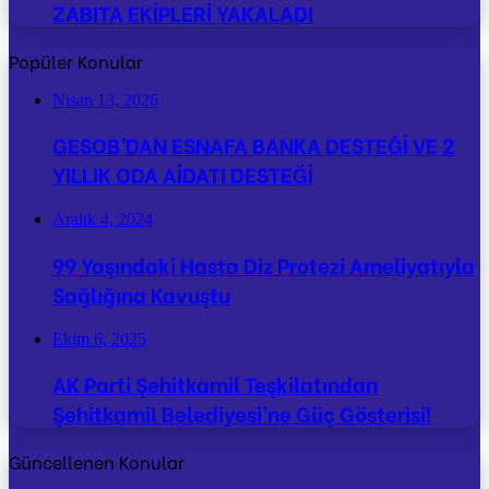
ZABITA EKİPLERİ YAKALADI
Popüler Konular
Nisan 13, 2026
GESOB’DAN ESNAFA BANKA DESTEĞİ VE 2
YILLIK ODA AİDATI DESTEĞİ
Aralık 4, 2024
99 Yaşındaki Hasta Diz Protezi Ameliyatıyla
Sağlığına Kavuştu
Ekim 6, 2025
AK Parti Şehitkamil Teşkilatından
Şehitkamil Belediyesi’ne Güç Gösterisi!
Güncellenen Konular