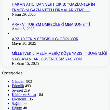
HAKAN ATICI’DAN SERT ÇIKIŞ: “GAZİANTEP’İN
EKMEĞİNİ GAZİANTEPLİ FİRMALAR YEMELİ!”
Nisan 29, 2026
ARAFAT TURİZM UMRECİLERİ MEMNUN ETTİ
Aralık 6, 2023
ARZU YETKİN SERGİSİ İLGİ GÖRÜYOR
Mayıs 30, 2025
MİLLETVEKİLİ MELİH MERİÇ KÖŞE YAZISI ” GÜVENLİĞİ
SAĞLAYANLAR, GÜVENCESİZ YAŞIYOR!
Haziran 15, 2025
Categories
Gündem
903
Etkinlik
493
Siyaset
219
Kültür ve Sanat
184
Ekonomi
135
Sağlık
99
Eğitim
48