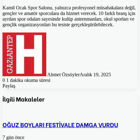
Kamil Ocak Spor Salonu, yalnızca profesyonel müsabakalara değil,
gençler ve amatör sporculara da hizmet verecek. 10 farklı branş için
ayrılan spor odaları sayesinde kulüp antrenmanları, okul sporları ve
gençlik organizasyonları bu tesiste gerçekleştirilebilecek.
Ahmet Özsöyler
Aralık 19, 2025
0
1 dakika okuma süresi
Paylaş
Facebook
Twitter
Pinterest
WhatsApp
E-
Posta
İlgili Makaleler
ile
paylaş
OĞUZ BOYLARI FESTİVALE DAMGA VURDU
7 gün önce