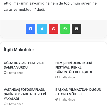
ettiği makamın saygınlığına hem de toplumun güvenine
zarar vermektedir.” dedi.
Facebook
Twitter
Pinterest
WhatsApp
E-Posta ile paylaş
İlgili Makaleler
OĞUZ BOYLARI FESTİVALE
HEMŞEHRİ DERNEKLERİ
DAMGA VURDU
FESTİVALİ RENKLİ
GÖRÜNTÜLERLE AÇILDI
1 hafta önce
1 hafta önce
VATANDAŞ FOTOĞRAFLADI,
BAŞKAN YILMAZ’DAN DÜĞÜN
ŞAHİNBEY ZABITA EKİPLERİ
SALONU MÜJDESİ
YAKALADI
1 hafta önce
1 hafta önce