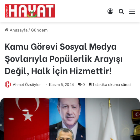
Kayıt
Arama
M
Ol
yap
...
Anasayfa
/
Gündem
Kamu Görevi Sosyal Medya
Şovlarıyla Popülerlik Arayışı
Değil, Halk İçin Hizmettir!
Ahmet Özsöyler
Kasım 5, 2024
0
1 dakika okuma süresi