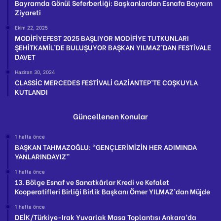
Bayramda Gönül Seferberliği: Başkanlardan Esnafa Bayram
Ziyareti
Ekim 22, 2025
MODİFİYEFEST 2025 BAŞLIYOR MODİFİYE TUTKUNLARI
ŞEHİTKAMİL’DE BULUŞUYOR BAŞKAN YILMAZ’DAN FESTİVALE
DAVET
Haziran 30, 2024
CLASSİC MERCEDES FESTİVALİ GAZİANTEP’TE COŞKUYLA
KUTLANDI
Güncellenen Konular
1 hafta önce
BAŞKAN TAHMAZOĞLU: “GENÇLERİMİZİN HER ADIMINDA
YANLARINDAYIZ”
1 hafta önce
13. Bölge Esnaf ve Sanatkârlar Kredi ve Kefalet
Kooperatifleri Birliği Birlik Başkanı Ömer YILMAZ’dan Müjde
1 hafta önce
DEİK/Türkiye-Irak Yuvarlak Masa Toplantısı Ankara’da