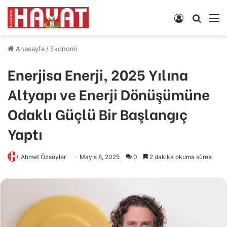
Kayıt
Arama
M
Ol
yap
...
Anasayfa
/
Ekonomi
Enerjisa Enerji, 2025 Yılına
Altyapı ve Enerji Dönüşümüne
Odaklı Güçlü Bir Başlangıç
Yaptı
Ahmet Özsöyler
Mayıs 8, 2025
0
2 dakika okuma süresi