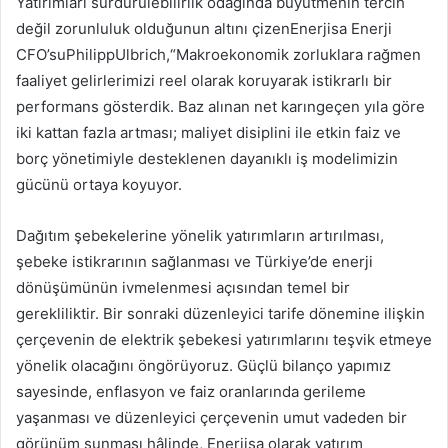
Yatırımları sürdürülebilirlik odağında büyütmenin tercih
değil zorunluluk olduğunun altını çizenEnerjisa Enerji
CFO’suPhilippUlbrich,“Makroekonomik zorluklara rağmen
faaliyet gelirlerimizi reel olarak koruyarak istikrarlı bir
performans gösterdik. Baz alınan net karıngeçen yıla göre
iki kattan fazla artması; maliyet disiplini ile etkin faiz ve
borç yönetimiyle desteklenen dayanıklı iş modelimizin
gücünü ortaya koyuyor.
Dağıtım şebekelerine yönelik yatırımların artırılması,
şebeke istikrarının sağlanması ve Türkiye’de enerji
dönüşümünün ivmelenmesi açısından temel bir
gerekliliktir. Bir sonraki düzenleyici tarife dönemine ilişkin
çerçevenin de elektrik şebekesi yatırımlarını teşvik etmeye
yönelik olacağını öngörüyoruz. Güçlü bilanço yapımız
sayesinde, enflasyon ve faiz oranlarında gerileme
yaşanması ve düzenleyici çerçevenin umut vadeden bir
görünüm sunması hâlinde, Enerjisa olarak yatırım