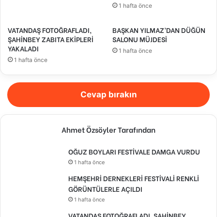
1 hafta önce
VATANDAŞ FOTOĞRAFLADI,
BAŞKAN YILMAZ’DAN DÜĞÜN
ŞAHİNBEY ZABITA EKİPLERİ
SALONU MÜJDESİ
YAKALADI
1 hafta önce
1 hafta önce
Cevap bırakın
Ahmet Özsöyler Tarafından
OĞUZ BOYLARI FESTİVALE DAMGA VURDU
1 hafta önce
HEMŞEHRİ DERNEKLERİ FESTİVALİ RENKLİ
GÖRÜNTÜLERLE AÇILDI
1 hafta önce
VATANDAŞ FOTOĞRAFLADI, ŞAHİNBEY