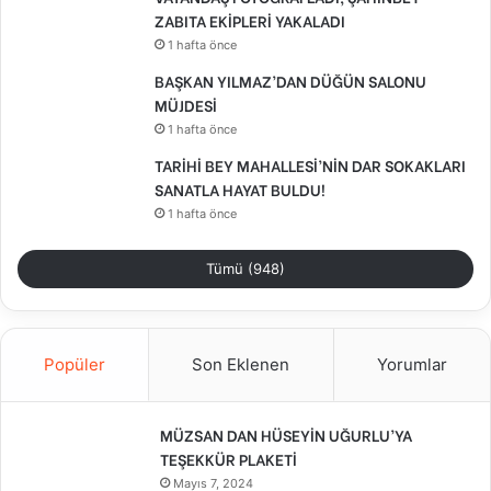
ZABITA EKİPLERİ YAKALADI
1 hafta önce
BAŞKAN YILMAZ’DAN DÜĞÜN SALONU
MÜJDESİ
1 hafta önce
TARİHİ BEY MAHALLESİ’NİN DAR SOKAKLARI
SANATLA HAYAT BULDU!
1 hafta önce
Tümü (948)
Popüler
Son Eklenen
Yorumlar
MÜZSAN DAN HÜSEYİN UĞURLU’YA
TEŞEKKÜR PLAKETİ
Mayıs 7, 2024