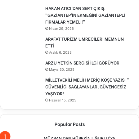
HAKAN ATICI’DAN SERT ÇIKIŞ:
“GAZİANTEP’İN EKMEĞİNİ GAZİANTEPLİ
FİRMALAR YEMELİ!”
Nisan 29, 2026
ARAFAT TURİZM UMRECİLERİ MEMNUN
ETTİ
Aralık 6, 2023
ARZU YETKİN SERGİSİ İLGİ GÖRÜYOR
Mayıs 30, 2025
MİLLETVEKİLİ MELİH MERİÇ KÖŞE YAZISI ”
GÜVENLİĞİ SAĞLAYANLAR, GÜVENCESİZ
YAŞIYOR!
Haziran 15, 2025
Popular Posts
MÜZSAN DAN HÜSEYİN UĞURLU’YA