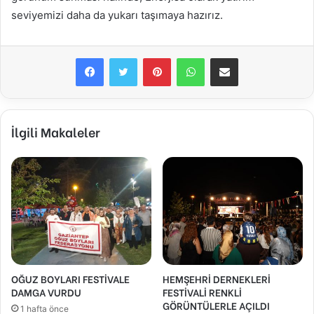
seviyemizi daha da yukarı taşımaya hazırız.
Facebook
Twitter
Pinterest
WhatsApp
E-Posta ile paylaş
İlgili Makaleler
OĞUZ BOYLARI FESTİVALE
HEMŞEHRİ DERNEKLERİ
DAMGA VURDU
FESTİVALİ RENKLİ
GÖRÜNTÜLERLE AÇILDI
1 hafta önce