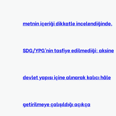
metnin içeriği dikkatle incelendiğinde,
SDG/YPG’nin tasfiye edilmediği; aksine
devlet yapısı içine alınarak kalıcı hâle
getirilmeye çalışıldığı açıkça