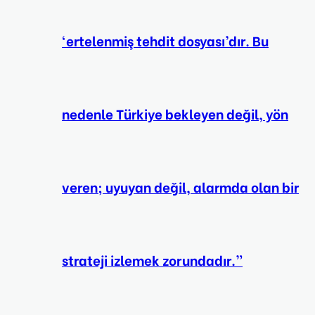
‘ertelenmiş tehdit dosyası’dır. Bu
nedenle Türkiye bekleyen değil, yön
veren; uyuyan değil, alarmda olan bir
strateji izlemek zorundadır.”