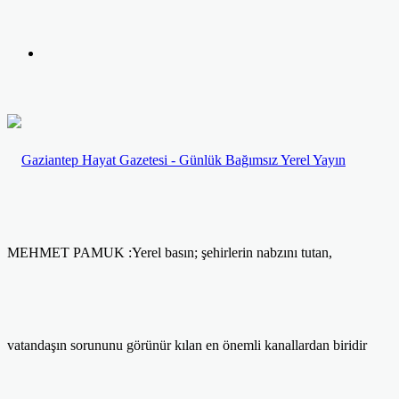
yap
Kayıt
...
Ol
MEHMET PAMUK :Yerel basın; şehirlerin nabzını tutan,
vatandaşın sorununu görünür kılan en önemli kanallardan biridir