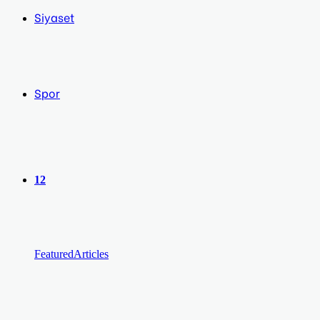
Siyaset
Spor
12
Featured
Articles