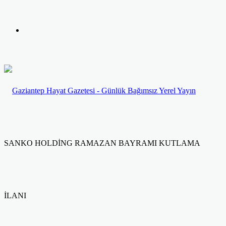
yap
Kayıt
...
Ol
SANKO HOLDİNG RAMAZAN BAYRAMI KUTLAMA
İLANI