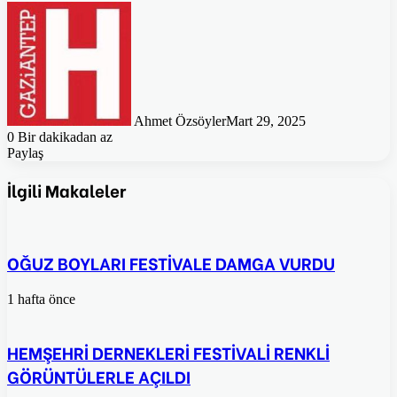
Ahmet Özsöyler
Mart 29, 2025
0
Bir dakikadan az
Paylaş
Facebook
Twitter
Pinterest
WhatsApp
E-
Posta
İlgili Makaleler
ile
paylaş
OĞUZ BOYLARI FESTİVALE DAMGA VURDU
1 hafta önce
HEMŞEHRİ DERNEKLERİ FESTİVALİ RENKLİ
GÖRÜNTÜLERLE AÇILDI