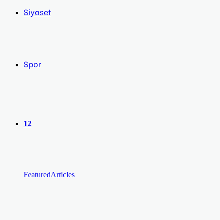
Siyaset
Spor
12
Featured
Articles