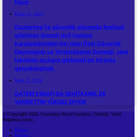
Hazır
Ekim 25, 2025
Gaziantep’te güvenlik alanında faaliyet
gösteren önemli sivil toplum
kuruluşlarından biri olan Özel Güvenlik
Dayanışma ve Yardımlaşma Derneği, yeni
lokalinin açılışını görkemli bir törenle
gerçekleştirdi.
Mart 13, 2024
GATEM ESNAFI DA ŞEHİTKAMİL DE
VAHDETTİN YÜKSEL DİYOR
© Copyright 2026, Gaziantep Hayat Gazetesi | Günlük, Yerel,
Bağımsız yayın.
Künye
İletişim