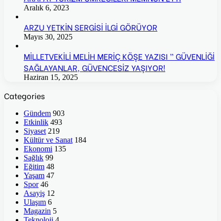
Aralık 6, 2023
ARZU YETKİN SERGİSİ İLGİ GÖRÜYOR
Mayıs 30, 2025
MİLLETVEKİLİ MELİH MERİÇ KÖŞE YAZISI ” GÜVENLİĞİ
SAĞLAYANLAR, GÜVENCESİZ YAŞIYOR!
Haziran 15, 2025
Categories
Gündem
903
Etkinlik
493
Siyaset
219
Kültür ve Sanat
184
Ekonomi
135
Sağlık
99
Eğitim
48
Yaşam
47
Spor
46
Asayiş
12
Ulaşım
6
Magazin
5
Teknoloji
4