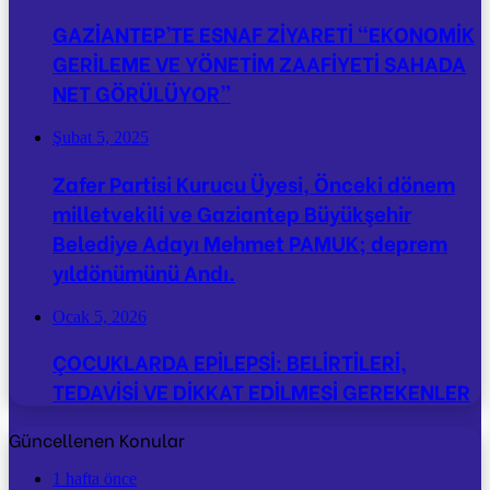
GAZİANTEP’TE ESNAF ZİYARETİ “EKONOMİK
GERİLEME VE YÖNETİM ZAAFİYETİ SAHADA
NET GÖRÜLÜYOR”
Şubat 5, 2025
Zafer Partisi Kurucu Üyesi, Önceki dönem
milletvekili ve Gaziantep Büyükşehir
Belediye Adayı Mehmet PAMUK; deprem
yıldönümünü Andı.
Ocak 5, 2026
ÇOCUKLARDA EPİLEPSİ: BELİRTİLERİ,
TEDAVİSİ VE DİKKAT EDİLMESİ GEREKENLER
Güncellenen Konular
1 hafta önce