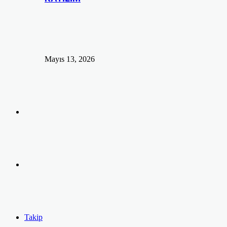
Mayıs 13, 2026
Arama
yap
Kayıt
...
Ol
Takip