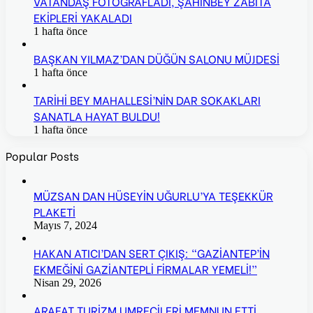
VATANDAŞ FOTOĞRAFLADI, ŞAHİNBEY ZABITA
EKİPLERİ YAKALADI
1 hafta önce
BAŞKAN YILMAZ’DAN DÜĞÜN SALONU MÜJDESİ
1 hafta önce
TARİHİ BEY MAHALLESİ’NİN DAR SOKAKLARI
SANATLA HAYAT BULDU!
1 hafta önce
Popular Posts
MÜZSAN DAN HÜSEYİN UĞURLU’YA TEŞEKKÜR
PLAKETİ
Mayıs 7, 2024
HAKAN ATICI’DAN SERT ÇIKIŞ: “GAZİANTEP’İN
EKMEĞİNİ GAZİANTEPLİ FİRMALAR YEMELİ!”
Nisan 29, 2026
ARAFAT TURİZM UMRECİLERİ MEMNUN ETTİ