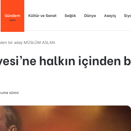
Gündem
Kültür ve Sanat
Sağlık
Dünya
Asayiş
Siy
içinden bir aday MÜSLÜM ASLAN
yesi’ne halkın içinden
kuma süresi