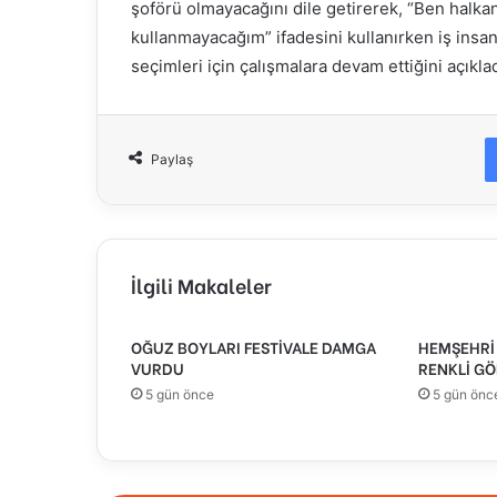
şoförü olmayacağını dile getirerek, “Ben halka
kullanmayacağım” ifadesini kullanırken iş ins
seçimleri için çalışmalara devam ettiğini açıklad
Paylaş
İlgili Makaleler
OĞUZ BOYLARI FESTİVALE DAMGA
HEMŞEHRİ 
VURDU
RENKLİ GÖ
5 gün önce
5 gün önc