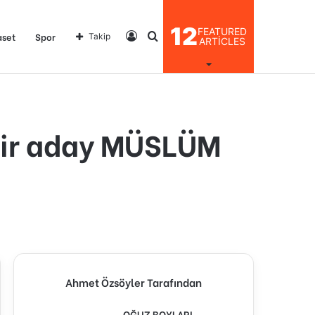
12
FEATURED
Kayıt
Arama
aset
Spor
Takip
ARTICLES
Ol
yap
 bir aday MÜSLÜM
...
Ahmet Özsöyler Tarafından
OĞUZ BOYLARI