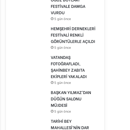
FESTİVALE DAMGA
VURDU
5 gün önce
HEMŞEHRİ DERNEKLERİ
FESTİVALİ RENKLİ
GÖRÜNTÜLERLE AÇILDI
5 gün önce
VATANDAŞ
FOTOĞRAFLADI,
ŞAHİNBEY ZABITA
EKİPLERİ YAKALADI
5 gün önce
BAŞKAN YILMAZ’DAN
DÜĞÜN SALONU
MÜJDESİ
5 gün önce
TARİHİ BEY
MAHALLESİ’NİN DAR