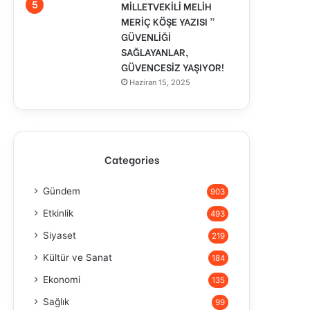
MİLLETVEKİLİ MELİH
MERİÇ KÖŞE YAZISI ”
GÜVENLİĞİ
SAĞLAYANLAR,
GÜVENCESİZ YAŞIYOR!
Haziran 15, 2025
Categories
Gündem
903
Etkinlik
493
Siyaset
219
Kültür ve Sanat
184
Ekonomi
135
Sağlık
99