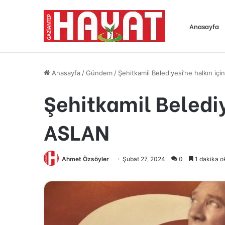
Anasayfa
Anasayfa
/
Gündem
/
Şehitkamil Belediyesi’ne halkın 
Şehitkamil Beledi
ASLAN
Ahmet Özsöyler
Şubat 27, 2024
0
1 dakika o