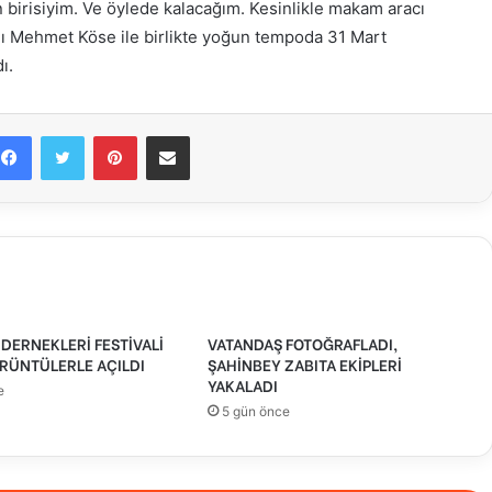
n birisiyim. Ve öylede kalacağım. Kesinlikle makam aracı
anı Mehmet Köse ile birlikte yoğun tempoda 31 Mart
ı.
Facebook
Twitter
Pinterest
E-Posta ile paylaş
DERNEKLERİ FESTİVALİ
VATANDAŞ FOTOĞRAFLADI,
RÜNTÜLERLE AÇILDI
ŞAHİNBEY ZABITA EKİPLERİ
YAKALADI
e
5 gün önce