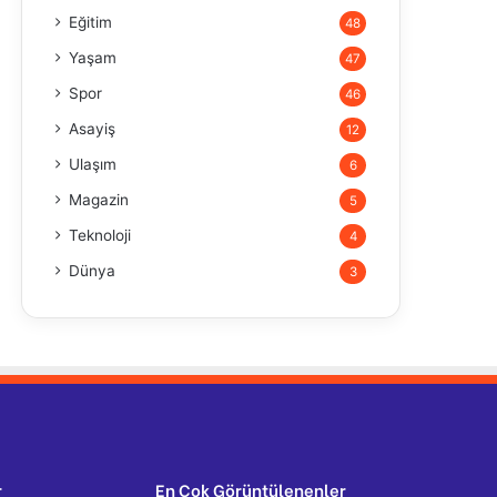
Eğitim
48
Yaşam
47
Spor
46
Asayiş
12
Ulaşım
6
Magazin
5
Teknoloji
4
Dünya
3
r
En Çok Görüntülenenler