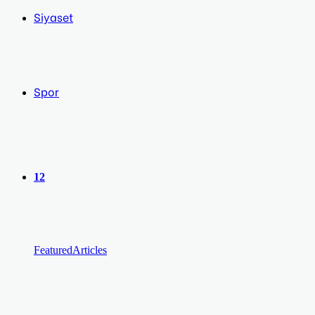
Siyaset
Spor
12
Featured
Articles