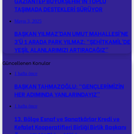
GAZİANTEP BÜYÜKŞEHİR’İN TOPLU
TAŞIMADA DESTEKLERİ SÜRÜYOR
Mayıs 3, 2025
BAŞKAN YILMAZ’DAN UMUT MAHALLESİ’NE
3’Ü 1 ARADA PARK YILMAZ: “ŞEHİTKAMİL’DE
YEŞİL ALANLARIMIZI ARTIRACAĞIZ”
Güncellenen Konular
1 hafta önce
BAŞKAN TAHMAZOĞLU: “GENÇLERİMİZİN
HER ADIMINDA YANLARINDAYIZ”
1 hafta önce
13. Bölge Esnaf ve Sanatkârlar Kredi ve
Kefalet Kooperatifleri Birliği Birlik Başkanı