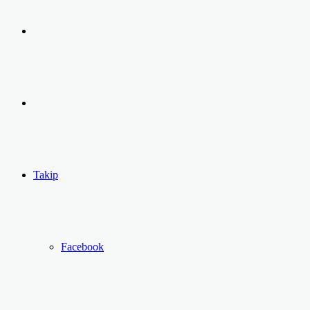
Arama
yap
Kayıt
...
Ol
Takip
Facebook