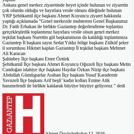
Ankara genel merkez ziyaretinde heyet içinde bulunan ve ziyaretin
çok olumlu olduğu ve hayırlara vesile olması dileğinde bulunan
YRP Şehitkamil ilçe başkanı Ahmet Koyuncu ziyaret hakkında
yaptığı açıklamada ”Genel merkezde muhterem Genel Başkanımız
Dr. Fatih Erbakan ile birlikte Gaziantep değerlendirme toplantısı
gerçekleştirdik toplantımız hayırlara vesile olsun genel merkez
teşkilat başkanı Nurettin gül başkanımızın da katıldığı toplantımıza
Gaziantep İl başkanı sayın Sedat Yıldız bölge başkanı Zülküf şeker
il sorumlusu Hikmet kaplan Gaziantep İl teşkilat başkanı Mehmet
Ali Karacan
Şahinbey İlçe başkanı Emre Öztürk
Şehitkamil İlçe başkanı Ahmet Koyuncu Oğuzeli İlçe başkanı Metin
Candoğan islahiye ilçe başkanı Haydar Özkan Nizip ilçe başkanı
Abdullah Gümüşparlar Araban İlçe başkanı Yusuf Karademir
Yavuzeli İlçe başkanı Arif beşli’ kadın kolları Emine Atik
hanımefendi ile birlikte katılarak büyüye büyüye geliyoruz ” dedi
Ahmet Özsöyler
Şubat 12, 2026