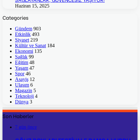
Haziran 15, 2025
Categories
Gündem
903
Etkinlik
493
Siyaset
219
Kültür ve Sanat
184
Ekonomi
135
Sağlık
99
Eğitim
48
Yaşam
47
Spor
46
Asayiş
12
Ulaşım
6
Magazin
5
Teknoloji
4
Dünya
3
Son Haberler
7 gün önce