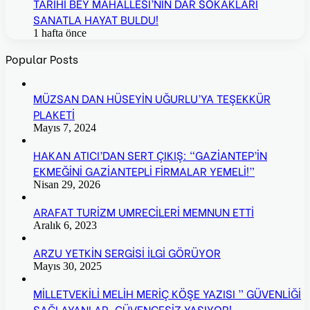
TARİHİ BEY MAHALLESİ’NİN DAR SOKAKLARI
SANATLA HAYAT BULDU!
1 hafta önce
Popular Posts
MÜZSAN DAN HÜSEYİN UĞURLU’YA TEŞEKKÜR
PLAKETİ
Mayıs 7, 2024
HAKAN ATICI’DAN SERT ÇIKIŞ: “GAZİANTEP’İN
EKMEĞİNİ GAZİANTEPLİ FİRMALAR YEMELİ!”
Nisan 29, 2026
ARAFAT TURİZM UMRECİLERİ MEMNUN ETTİ
Aralık 6, 2023
ARZU YETKİN SERGİSİ İLGİ GÖRÜYOR
Mayıs 30, 2025
MİLLETVEKİLİ MELİH MERİÇ KÖŞE YAZISI ” GÜVENLİĞİ
SAĞLAYANLAR, GÜVENCESİZ YAŞIYOR!