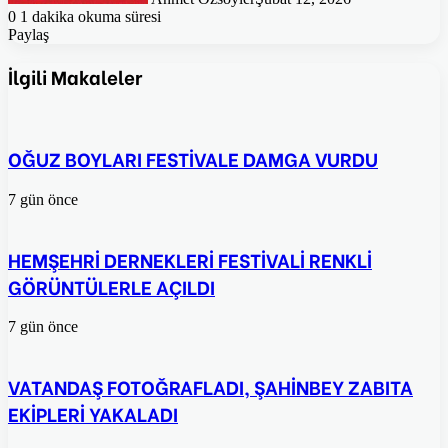
0
1 dakika okuma süresi
Paylaş
Facebook
Twitter
Pinterest
WhatsApp
E-
Posta
İlgili Makaleler
ile
paylaş
OĞUZ BOYLARI FESTİVALE DAMGA VURDU
7 gün önce
HEMŞEHRİ DERNEKLERİ FESTİVALİ RENKLİ
GÖRÜNTÜLERLE AÇILDI
7 gün önce
VATANDAŞ FOTOĞRAFLADI, ŞAHİNBEY ZABITA
EKİPLERİ YAKALADI