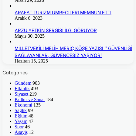
Nisan 29, 2026
ARAFAT TURİZM UMRECİLERİ MEMNUN ETTİ
Aralık 6, 2023
ARZU YETKİN SERGİSİ İLGİ GÖRÜYOR
Mayıs 30, 2025
MİLLETVEKİLİ MELİH MERİÇ KÖŞE YAZISI ” GÜVENLİĞİ
SAĞLAYANLAR, GÜVENCESİZ YAŞIYOR!
Haziran 15, 2025
Categories
Gündem
903
Etkinlik
493
Siyaset
219
Kültür ve Sanat
184
Ekonomi
135
Sağlık
99
Eğitim
48
Yaşam
47
Spor
46
Asayiş
12