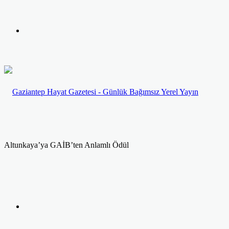
yap
Kayıt
...
Ol
Altunkaya’ya GAİB’ten Anlamlı Ödül
Facebook
Twitter
LinkedIn
Yazdır
Previous