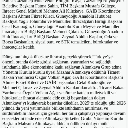
Partisi Gaziantep Milletvekili Ertuğrul Kaya, Gaziantep Büyükşehir
Belediye Başkanı Fatma Şahin, TİM Başkanı Mustafa Gültepe,
İhracat Genel Müdürü Mehmet Ali Kılıçkaya, GAİB Koordinatör
Başkanı Ahmet Fikret Kileci, Güneydoğu Anadolu Hububat
Bakliyat Yağlı Tohumlar ve Mamulleri İhracatçıları Birliği Başkanı
Celal Kadooğlu, Güneydoğu Anadolu Kuru Meyve ve Mamulleri
ihracatçıları Birliği Başkanı Mehmet Çıkmaz, Güneydoğu Anadolu
Halı İhracatçıları Birliği Başkanı Zeynal Abidin Kaplan, Oda ve
Borsa Başkanları, siyasi parti ve STK temsilcileri, bürokratlar ve
ihracatçılar katıldı.
Dünyanın birçok ülkesine ihracat gerçekleştirerek Türkiye’ye
önemli oranda döviz girdisi sağlayan, yatırımları ve sağladığı
istihdamla ülke ekonomisine katkı sağlayan Altunkaya Grup adına
Yönetim Kurulu kurulu üyesi Mazhar Altunkaya ödülünü Ticaret
Bakan Yardımcısı Özgür Volkan Ağar, GAİB Koordinatör Başkanı
Ahmet Fikret Kileci ve GAİB başkanları Celal Kadooğlu ve
Mehmet Çıkmaz ve Zeynal Abidin Kaplan’dan aldı. . Ticaret Bakan
Yardımcısı Özgür Volkan Ağar ve törene katılan milletvekili ve
bürokratlar ihracat alanında elde ettiği başarılardan dolayı
Altunkaya’yı kutlayarak başarılar dilediler. 2025’te olduğu gibi 2026
yılında da yeni yatırımlarla birlikte istihdamın artırılması ve
sürdürülebilir ihracat için gerekli her türlü çalışmayı yapmaya devam
edeceklerini ifade eden Altunkaya Şirketler Grubu Yönetim Kurulu
Başkanı Mahsum Altunkaya aldıkları ödülden dolayı mutlu