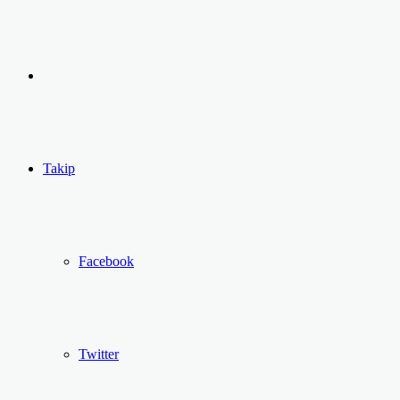
yap
Kayıt
...
Ol
Takip
Facebook
Twitter