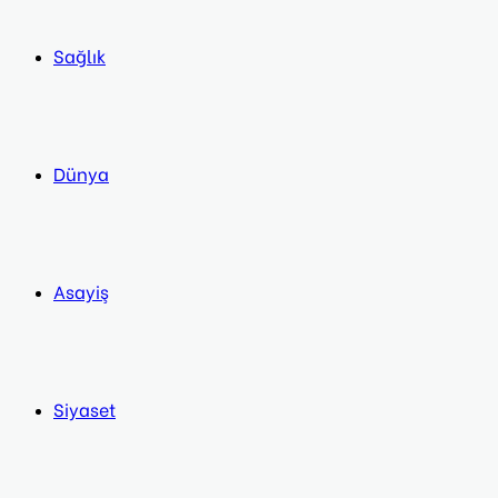
Sağlık
Dünya
Asayiş
Siyaset