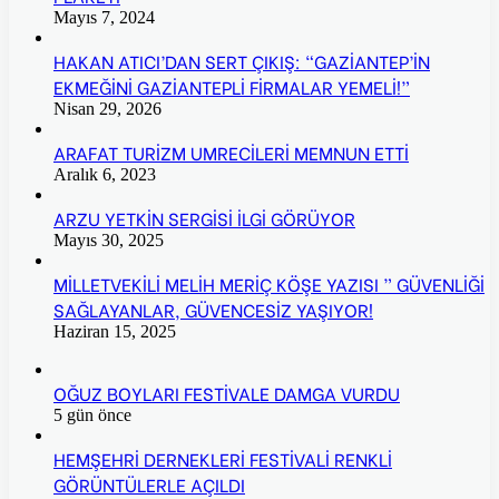
Mayıs 7, 2024
HAKAN ATICI’DAN SERT ÇIKIŞ: “GAZİANTEP’İN
EKMEĞİNİ GAZİANTEPLİ FİRMALAR YEMELİ!”
Nisan 29, 2026
ARAFAT TURİZM UMRECİLERİ MEMNUN ETTİ
Aralık 6, 2023
ARZU YETKİN SERGİSİ İLGİ GÖRÜYOR
Mayıs 30, 2025
MİLLETVEKİLİ MELİH MERİÇ KÖŞE YAZISI ” GÜVENLİĞİ
SAĞLAYANLAR, GÜVENCESİZ YAŞIYOR!
Haziran 15, 2025
OĞUZ BOYLARI FESTİVALE DAMGA VURDU
5 gün önce
HEMŞEHRİ DERNEKLERİ FESTİVALİ RENKLİ
GÖRÜNTÜLERLE AÇILDI