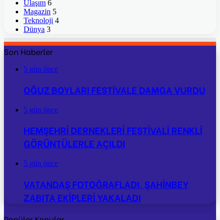
Ulaşım
6
Magazin
5
Teknoloji
4
Dünya
3
Son Haberler
5 gün önce
OĞUZ BOYLARI FESTİVALE DAMGA VURDU
5 gün önce
HEMŞEHRİ DERNEKLERİ FESTİVALİ RENKLİ
GÖRÜNTÜLERLE AÇILDI
5 gün önce
VATANDAŞ FOTOĞRAFLADI, ŞAHİNBEY
ZABITA EKİPLERİ YAKALADI
Popüler Konular