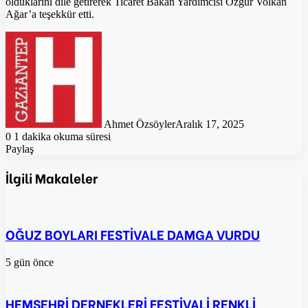
olduklarını dile getirerek Ticaret Bakan Yardımcısı Özgür Volkan
Ağar’a teşekkür etti.
Ahmet Özsöyler
Aralık 17, 2025
0
1 dakika okuma süresi
Paylaş
Facebook
Twitter
Pinterest
WhatsApp
E-
Posta
İlgili Makaleler
ile
paylaş
OĞUZ BOYLARI FESTİVALE DAMGA VURDU
5 gün önce
HEMŞEHRİ DERNEKLERİ FESTİVALİ RENKLİ