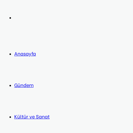
post
Next
post
Anasayfa
Gündem
Kültür ve Sanat