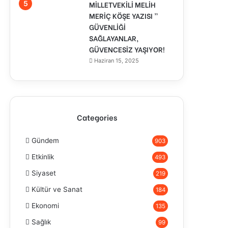
MİLLETVEKİLİ MELİH
MERİÇ KÖŞE YAZISI ”
GÜVENLİĞİ
SAĞLAYANLAR,
GÜVENCESİZ YAŞIYOR!
Haziran 15, 2025
Categories
Gündem
903
Etkinlik
493
Siyaset
219
Kültür ve Sanat
184
Ekonomi
135
Sağlık
99