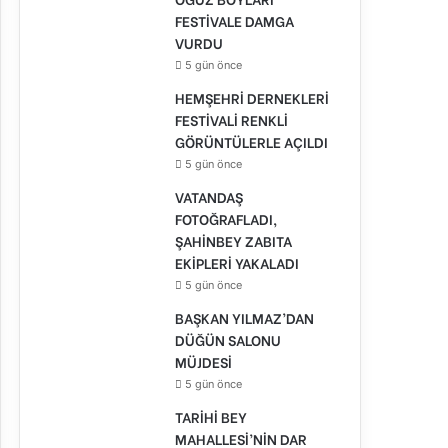
FESTİVALE DAMGA
VURDU
5 gün önce
HEMŞEHRİ DERNEKLERİ
FESTİVALİ RENKLİ
GÖRÜNTÜLERLE AÇILDI
5 gün önce
VATANDAŞ
FOTOĞRAFLADI,
ŞAHİNBEY ZABITA
EKİPLERİ YAKALADI
5 gün önce
BAŞKAN YILMAZ’DAN
DÜĞÜN SALONU
MÜJDESİ
5 gün önce
TARİHİ BEY
MAHALLESİ’NİN DAR