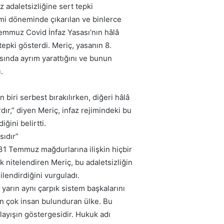
z adaletsizliğine sert tepki
mi döneminde çıkarılan ve binlerce
emmuz Covid İnfaz Yasası’nın hâlâ
epki gösterdi. Meriç, yasanın 8.
sında ayrım yarattığını ve bunun
.
 biri serbest bırakılırken, diğeri hâlâ
dır,” diyen Meriç, infaz rejimindeki bu
ğini belirtti.
sıdır”
31 Temmuz mağdurlarına ilişkin hiçbir
 nitelendiren Meriç, bu adaletsizliğin
gilendirdiğini vurguladı.
arın aynı çarpık sistem başkalarını
n çok insan bulunduran ülke. Bu
layışın göstergesidir. Hukuk adı