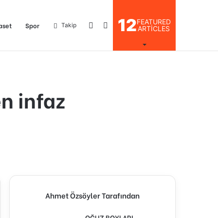
12
FEATURED
Kayıt
Arama
aset
Spor
Takip
ARTICLES
Ol
yap
n infaz
...
Ahmet Özsöyler Tarafından
OĞUZ BOYLARI