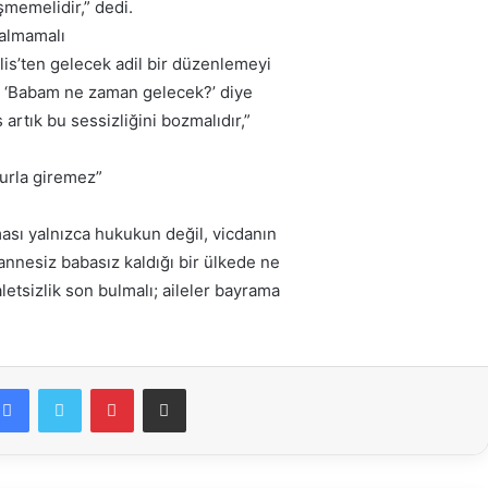
memelidir,” dedi.
almamalı
is’ten gelecek adil bir düzenlemeyi
k ‘Babam ne zaman gelecek?’ diye
artık bu sessizliğini bozmalıdır,”
urla giremez”
ası yalnızca hukukun değil, vicdanın
 annesiz babasız kaldığı bir ülkede ne
etsizlik son bulmalı; aileler bayrama
Facebook
Twitter
Pinterest
E-Posta ile paylaş