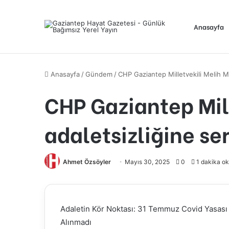
Anasayfa
Anasayfa
/
Gündem
/
CHP Gaziantep Milletvekili Melih Me
CHP Gaziantep Mill
adaletsizliğine ser
Ahmet Özsöyler
Mayıs 30, 2025
0
1 dakika ok
Adaletin Kör Noktası: 31 Temmuz Covid Yasas
Alınmadı