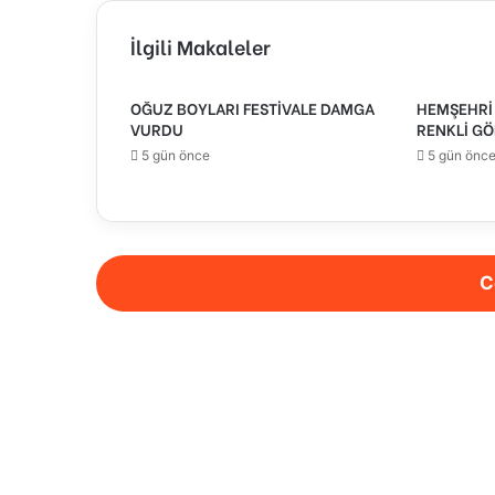
İlgili Makaleler
OĞUZ BOYLARI FESTİVALE DAMGA
HEMŞEHRİ 
VURDU
RENKLİ GÖ
5 gün önce
5 gün önc
C