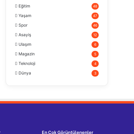
Eğitim
48
Yaşam
47
Spor
46
Asayiş
12
Ulaşım
6
Magazin
5
Teknoloji
4
Dünya
3
r
En Çok Görüntülenenler