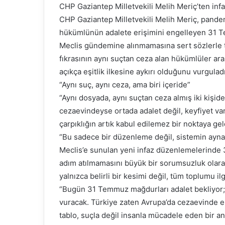
CHP Gaziantep Milletvekili Melih Meriç’ten infa
CHP Gaziantep Milletvekili Melih Meriç, pande
hükümlünün adalete erişimini engelleyen 31 T
Meclis gündemine alınmamasına sert sözlerle t
fıkrasının aynı suçtan ceza alan hükümlüler ara
açıkça eşitlik ilkesine aykırı olduğunu vurguladı
“Aynı suç, aynı ceza, ama biri içeride”
“Aynı dosyada, aynı suçtan ceza almış iki kişiden
cezaevindeyse ortada adalet değil, keyfiyet var
çarpıklığın artık kabul edilemez bir noktaya geldi
“Bu sadece bir düzenleme değil, sistemin ayna
Meclis’e sunulan yeni infaz düzenlemelerinde 
adım atılmamasını büyük bir sorumsuzluk olarak
yalnızca belirli bir kesimi değil, tüm toplumu il
“Bugün 31 Temmuz mağdurları adalet bekliyor; y
vuracak. Türkiye zaten Avrupa’da cezaevinde e
tablo, suçla değil insanla mücadele eden bir an