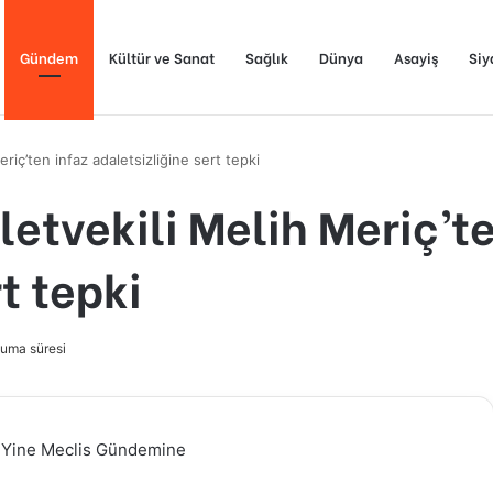
Gündem
Kültür ve Sanat
Sağlık
Dünya
Asayiş
Siy
riç’ten infaz adaletsizliğine sert tepki
etvekili Melih Meriç’te
t tepki
uma süresi
ı Yine Meclis Gündemine