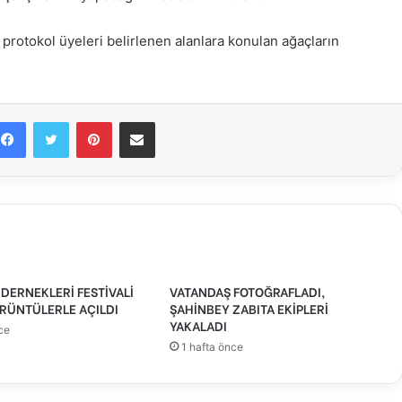
rotokol üyeleri belirlenen alanlara konulan ağaçların
Facebook
Twitter
Pinterest
E-Posta ile paylaş
DERNEKLERİ FESTİVALİ
VATANDAŞ FOTOĞRAFLADI,
RÜNTÜLERLE AÇILDI
ŞAHİNBEY ZABITA EKİPLERİ
YAKALADI
ce
1 hafta önce