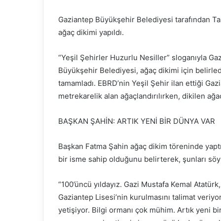
Gaziantep Büyükşehir Belediyesi tarafından Taş
ağaç dikimi yapıldı.
“Yeşil Şehirler Huzurlu Nesiller” sloganıyla Ga
Büyükşehir Belediyesi, ağaç dikimi için belirled
tamamladı. EBRD’nin Yeşil Şehir ilan ettiği G
metrekarelik alan ağaçlandırılırken, dikilen ağaç
BAŞKAN ŞAHİN: ARTIK YENİ BİR DÜNYA VAR
Başkan Fatma Şahin ağaç dikim töreninde yaptı
bir isme sahip olduğunu belirterek, şunları söy
“100’üncü yıldayız. Gazi Mustafa Kemal Atatürk, 
Gaziantep Lisesi’nin kurulmasını talimat veriyo
yetişiyor. Bilgi ormanı çok mühim. Artık yeni b