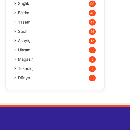
Sağlık
99
Eğitim
48
Yaşam
47
Spor
46
Asayiş
12
Ulaşım
6
Magazin
5
Teknoloji
4
Dünya
3