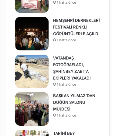
1 hafta önce
HEMŞEHRİ DERNEKLERİ
FESTİVALİ RENKLİ
GÖRÜNTÜLERLE AÇILDI
1 hafta önce
VATANDAŞ
FOTOĞRAFLADI,
ŞAHİNBEY ZABITA
EKİPLERİ YAKALADI
1 hafta önce
BAŞKAN YILMAZ’DAN
DÜĞÜN SALONU
MÜJDESİ
1 hafta önce
TARİHİ BEY