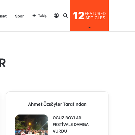
12
FEATURED
Kayıt
Arama
aset
Spor
Takip
ARTICLES
Ol
yap
R
...
Ahmet Özsöyler Tarafından
OĞUZ BOYLARI
FESTİVALE DAMGA
VURDU