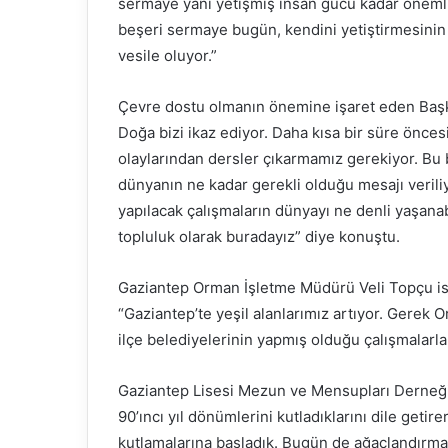
sermaye yani yetişmiş insan gücü kadar önemli
beşeri sermaye bugün, kendini yetiştirmesinin
vesile oluyor.”
Çevre dostu olmanın önemine işaret eden Başka
Doğa bizi ikaz ediyor. Daha kısa bir süre önc
olaylarından dersler çıkarmamız gerekiyor. Bu
dünyanın ne kadar gerekli olduğu mesajı verili
yapılacak çalışmaların dünyayı ne denli yaşanab
topluluk olarak buradayız” diye konuştu.
Gaziantep Orman İşletme Müdürü Veli Topçu ise
“Gaziantep’te yeşil alanlarımız artıyor. Gere
ilçe belediyelerinin yapmış olduğu çalışmalarla 
Gaziantep Lisesi Mezun ve Mensupları Derneğ
90’ıncı yıl dönümlerini kutladıklarını dile get
kutlamalarına başladık. Bugün de ağaçlandırma 