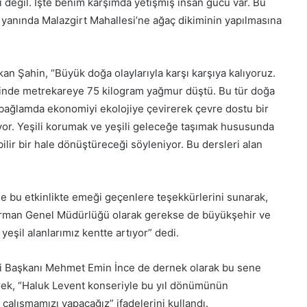
 değil. İşte benim karşımda yetişmiş insan gücü var. Bu
 yanında Malazgirt Mahallesi’ne ağaç dikiminin yapılmasına
n Şahin, “Büyük doğa olaylarıyla karşı karşıya kalıyoruz.
esinde metrekareye 75 kilogram yağmur düştü. Bu tür doğa
 bağlamda ekonomiyi ekolojiye çevirerek çevre dostu bir
yor. Yeşili korumak ve yeşili geleceğe taşımak hususunda
ilir bir hale dönüştüreceği söyleniyor. Bu dersleri alan
 bu etkinlikte emeği geçenlere teşekkürlerini sunarak,
k Orman Genel Müdürlüğü olarak gerekse de büyükşehir ve
yeşil alanlarımız kentte artıyor” dedi.
i Başkanı Mehmet Emin İnce de dernek olarak bu sene
irerek, “Haluk Levent konseriyle bu yıl dönümünün
çalışmamızı yapacağız” ifadelerini kullandı.