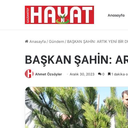
Anasayfa
Anasayfa
/
Gündem
/
BAŞKAN ŞAHİN: ARTIK YENİ BİR 
BAŞKAN ŞAHİN: AR
Ahmet Özsöyler
Aralık 30, 2023
0
1 dakika o