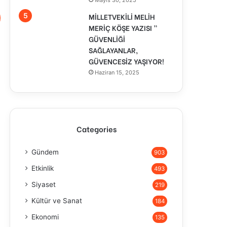
Mayıs 30, 2025
MİLLETVEKİLİ MELİH
MERİÇ KÖŞE YAZISI ”
GÜVENLİĞİ
SAĞLAYANLAR,
GÜVENCESİZ YAŞIYOR!
Haziran 15, 2025
Categories
Gündem
903
Etkinlik
493
Siyaset
219
Kültür ve Sanat
184
Ekonomi
135