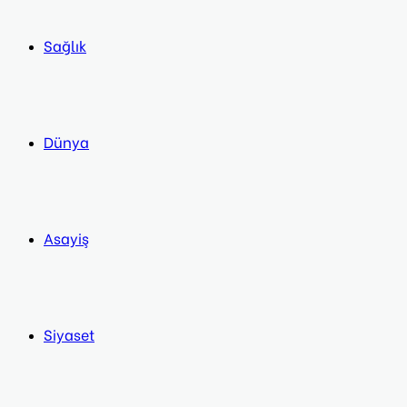
Sağlık
Dünya
Asayiş
Siyaset