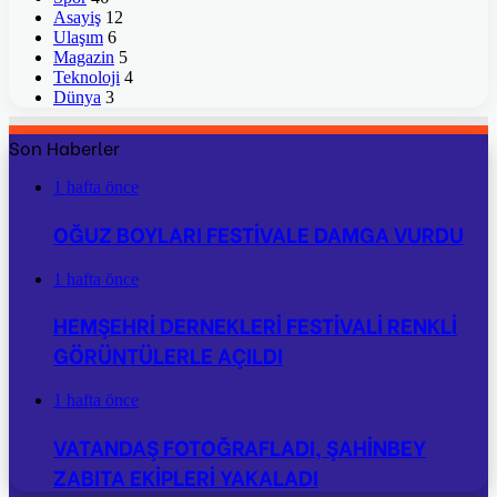
Asayiş
12
Ulaşım
6
Magazin
5
Teknoloji
4
Dünya
3
Son Haberler
1 hafta önce
OĞUZ BOYLARI FESTİVALE DAMGA VURDU
1 hafta önce
HEMŞEHRİ DERNEKLERİ FESTİVALİ RENKLİ
GÖRÜNTÜLERLE AÇILDI
1 hafta önce
VATANDAŞ FOTOĞRAFLADI, ŞAHİNBEY
ZABITA EKİPLERİ YAKALADI