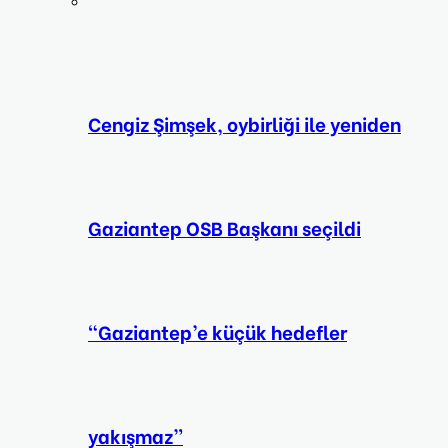
Cengiz Şimşek, oybirliği ile yeniden
Gaziantep OSB Başkanı seçildi
“Gaziantep’e küçük hedefler
yakışmaz”