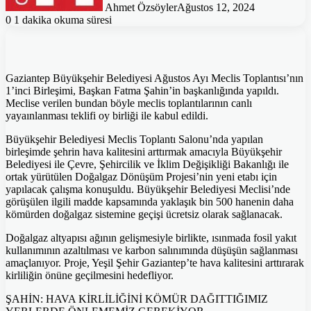
Ahmet Özsöyler
Ağustos 12, 2024
0
1 dakika okuma süresi
Gaziantep Büyükşehir Belediyesi Ağustos Ayı Meclis Toplantısı’nın
1’inci Birleşimi, Başkan Fatma Şahin’in başkanlığında yapıldı.
Meclise verilen bundan böyle meclis toplantılarının canlı
yayaınlanması teklifi oy birliği ile kabul edildi.
Büyükşehir Belediyesi Meclis Toplantı Salonu’nda yapılan
birleşimde şehrin hava kalitesini arttırmak amacıyla Büyükşehir
Belediyesi ile Çevre, Şehircilik ve İklim Değişikliği Bakanlığı ile
ortak yürütülen Doğalgaz Dönüşüm Projesi’nin yeni etabı için
yapılacak çalışma konuşuldu. Büyükşehir Belediyesi Meclisi’nde
görüşülen ilgili madde kapsamında yaklaşık bin 500 hanenin daha
kömürden doğalgaz sistemine geçişi ücretsiz olarak sağlanacak.
Doğalgaz altyapısı ağının gelişmesiyle birlikte, ısınmada fosil yakıt
kullanımının azaltılması ve karbon salınımında düşüşün sağlanması
amaçlanıyor. Proje, Yeşil Şehir Gaziantep’te hava kalitesini arttırarak
kirliliğin önüne geçilmesini hedefliyor.
ŞAHİN: HAVA KİRLİLİĞİNİ KÖMÜR DAĞITTIĞIMIZ