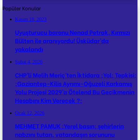
Popüler Konular
Kasım 18, 2023
Uyuşturucu baronu Nenad Petrak, Kırmızı
Bülten ile aranıyordu! Üsküdar’da
yakalandı
Şubat 4, 2026
CHP’li Melih Meriç’ten İktidara ;Yol; Tepkisi:
;Gaziantep-Kilis Ayrımı-Oğuzeli Karkamış
Yolu Projesi 2029’a Ötelend Bu Gecikmenin
Hesabını Kim Verecek ?;
Ocak 12, 2026
MEHMET PAMUK :Yerel basın; şehirlerin
nabzını tutan, vatandaşın sorununu