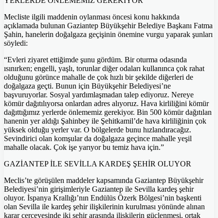
YERLERDE ÖNLEMEMİZ GEREKİYOR
Mecliste ilgili maddenin oylanması öncesi konu hakkında
açıklamada bulunan Gaziantep Büyükşehir Belediye Başkanı Fatma
Şahin, hanelerin doğalgaza geçişinin önemine vurgu yaparak şunları
söyledi:
“Evleri ziyaret ettiğimde şunu gördüm. Bir oturma odasında
ısınırken; engelli, yaşlı, torunlar diğer odaları kullanınca çok rahat
olduğunu görünce mahalle de çok hızlı bir şekilde diğerleri de
doğalgaza geçti. Bunun için Büyükşehir Belediyesi’ne
başvuruyorlar. Sosyal yardımlaşmadan talep ediyoruz. Nereye
kömür dağıtılıyorsa onlardan adres alıyoruz. Hava kirliliğini kömür
dağıttığımız yerlerde önlememiz gerekiyor. Bin 500 kömür dağıtılan
hanenin yer aldığı Şahinbey ile Şehitkamil’de hava kirliliğinin çok
yüksek olduğu yerler var. O bölgelerde bunu hızlandıracağız.
Sevindirici olan komşular da doğalgaza geçince mahalle yeşil
mahalle olacak. Çok işe yarıyor bu temiz hava için.”
GAZİANTEP İLE SEVİLLA KARDEŞ ŞEHİR OLUYOR
Meclis’te görüşülen maddeler kapsamında Gaziantep Büyükşehir
Belediyesi’nin girişimleriyle Gaziantep ile Sevilla kardeş şehir
oluyor. İspanya Krallığı’nın Endülüs Özerk Bölgesi’nin başkenti
olan Sevilla ile kardeş şehir ilişkilerinin kurulması yönünde alınan
karar çerçevesinde iki şehir arasında ilişkilerin güçlenmesi, ortak