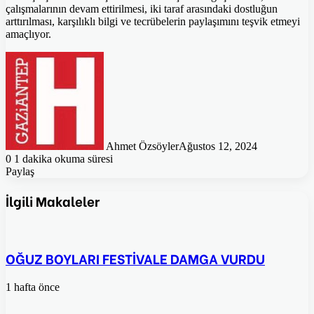
çalışmalarının devam ettirilmesi, iki taraf arasındaki dostluğun
arttırılması, karşılıklı bilgi ve tecrübelerin paylaşımını teşvik etmeyi
amaçlıyor.
Ahmet Özsöyler
Ağustos 12, 2024
0
1 dakika okuma süresi
Paylaş
Facebook
Twitter
Pinterest
WhatsApp
E-
Posta
İlgili Makaleler
ile
paylaş
OĞUZ BOYLARI FESTİVALE DAMGA VURDU
1 hafta önce