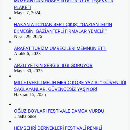
MÜZSAN DAN HÜSEYİN UĞURLU’YA TEŞEKKÜR
PLAKETİ
Mayıs 7, 2024
HAKAN ATICI’DAN SERT ÇIKIŞ: “GAZİANTEP’İN
EKMEĞİNİ GAZİANTEPLİ FİRMALAR YEMELİ!”
Nisan 29, 2026
ARAFAT TURİZM UMRECİLERİ MEMNUN ETTİ
Aralık 6, 2023
ARZU YETKİN SERGİSİ İLGİ GÖRÜYOR
Mayıs 30, 2025
MİLLETVEKİLİ MELİH MERİÇ KÖŞE YAZISI ” GÜVENLİĞİ
SAĞLAYANLAR, GÜVENCESİZ YAŞIYOR!
Haziran 15, 2025
OĞUZ BOYLARI FESTİVALE DAMGA VURDU
1 hafta önce
HEMŞEHRİ DERNEKLERİ FESTİVALİ RENKLİ