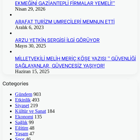
EKMEĞİNİ GAZİANTEPLİ FİRMALAR YEMELİ!”
Nisan 29, 2026
ARAFAT TURİZM UMRECİLERİ MEMNUN ETTİ
Aralık 6, 2023
ARZU YETKİN SERGİSİ İLGİ GÖRÜYOR
Mayıs 30, 2025
MİLLETVEKİLİ MELİH MERİÇ KÖŞE YAZISI ” GÜVENLİĞİ
SAĞLAYANLAR, GÜVENCESİZ YAŞIYOR!
Haziran 15, 2025
Categories
Gündem
903
Etkinlik
493
Siyaset
219
Kültür ve Sanat
184
Ekonomi
135
Sağlık
99
Eğitim
48
Yaşam
47
Spor
46