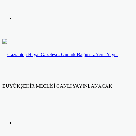
yap
Kayıt
...
Ol
BÜYÜKŞEHİR MECLİSİ CANLI YAYINLANACAK
Facebook
Twitter
LinkedIn
Yazdır
Previous