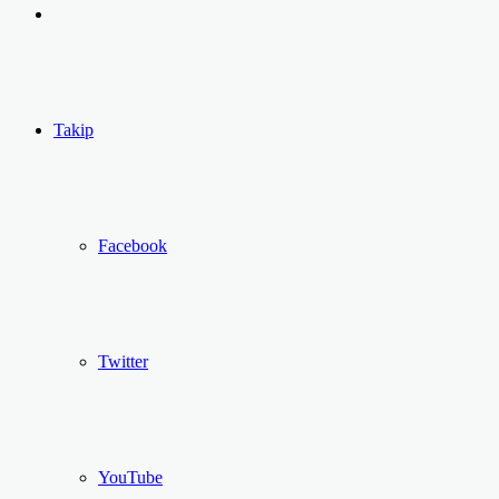
yap
Kayıt
...
Ol
Takip
Facebook
Twitter
YouTube