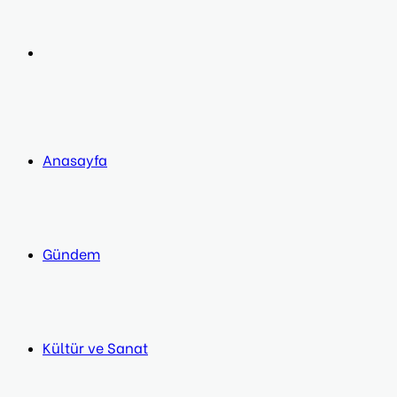
post
Next
post
Anasayfa
Gündem
Kültür ve Sanat