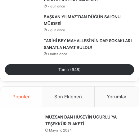
7 gün önce
BAŞKAN YILMAZ’DAN DÜĞÜN SALONU
MÜJDESİ
7 gün önce
TARİHİ BEY MAHALLESİ’NİN DAR SOKAKLARI
SANATLA HAYAT BULDU!
1 hafta önce
Tümü (948)
Popüler
Son Eklenen
Yorumlar
MÜZSAN DAN HÜSEYİN UĞURLU’YA
TEŞEKKÜR PLAKETİ
Mayıs 7, 2024