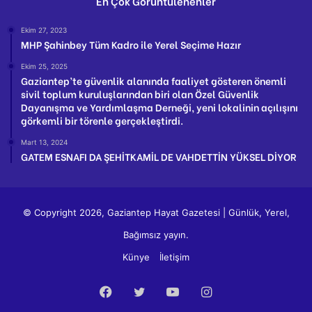
En Çok Görüntülenenler
Ekim 27, 2023
MHP Şahinbey Tüm Kadro ile Yerel Seçime Hazır
Ekim 25, 2025
Gaziantep’te güvenlik alanında faaliyet gösteren önemli
sivil toplum kuruluşlarından biri olan Özel Güvenlik
Dayanışma ve Yardımlaşma Derneği, yeni lokalinin açılışını
görkemli bir törenle gerçekleştirdi.
Mart 13, 2024
GATEM ESNAFI DA ŞEHİTKAMİL DE VAHDETTİN YÜKSEL DİYOR
© Copyright 2026, Gaziantep Hayat Gazetesi | Günlük, Yerel,
Bağımsız yayın.
Künye
İletişim
Facebook
Twitter
YouTube
Instagram