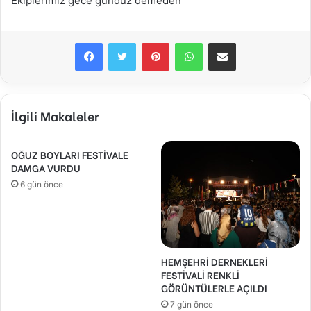
Ekiplerimiz gece gündüz demeden
Facebook
Twitter
Pinterest
WhatsApp
E-Posta ile paylaş
İlgili Makaleler
OĞUZ BOYLARI FESTİVALE
DAMGA VURDU
6 gün önce
HEMŞEHRİ DERNEKLERİ
FESTİVALİ RENKLİ
GÖRÜNTÜLERLE AÇILDI
7 gün önce