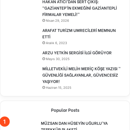
HAKAN ATICI’DAN SERT ÇIKIŞ:
“GAZİANTEP’İN EKMEĞİNİ GAZİANTEPLİ
FİRMALAR YEMELİ!”
Nisan 29, 2026
ARAFAT TURİZM UMRECİLERİ MEMNUN
ETTİ
Aralık 6, 2023
ARZU YETKİN SERGİSİ İLGİ GÖRÜYOR
Mayıs 30, 2025
MİLLETVEKİLİ MELİH MERİÇ KÖŞE YAZISI ”
GÜVENLİĞİ SAĞLAYANLAR, GÜVENCESİZ
YAŞIYOR!
Haziran 15, 2025
Popular Posts
MÜZSAN DAN HÜSEYİN UĞURLU’YA
TEŞEKKÜR PLAKETİ