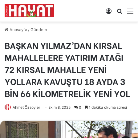
Kayıt
Arama
M
Ol
yap
...
Anasayfa
/
Gündem
BAŞKAN YILMAZ’DAN KIRSAL
MAHALLELERE YATIRIM ATAĞI
72 KIRSAL MAHALLE YENİ
YOLLARA KAVUŞTU 18 AYDA 3
BİN 66 KİLOMETRELİK YENİ YOL
Ahmet Özsöyler
Ekim 8, 2025
0
1 dakika okuma süresi