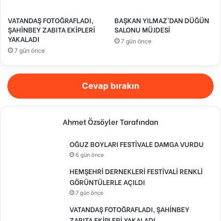
VATANDAŞ FOTOĞRAFLADI,
BAŞKAN YILMAZ’DAN DÜĞÜN
ŞAHİNBEY ZABITA EKİPLERİ
SALONU MÜJDESİ
YAKALADI
7 gün önce
7 gün önce
Cevap bırakın
Ahmet Özsöyler Tarafından
OĞUZ BOYLARI FESTİVALE DAMGA VURDU
6 gün önce
HEMŞEHRİ DERNEKLERİ FESTİVALİ RENKLİ
GÖRÜNTÜLERLE AÇILDI
7 gün önce
VATANDAŞ FOTOĞRAFLADI, ŞAHİNBEY
ZABITA EKİPLERİ YAKALADI