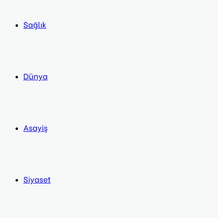
Sağlık
Dünya
Asayiş
Siyaset