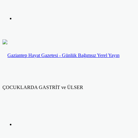
yap
Kayıt
...
Ol
ÇOCUKLARDA GASTRİT ve ÜLSER
Facebook
Twitter
LinkedIn
Yazdır
Previous