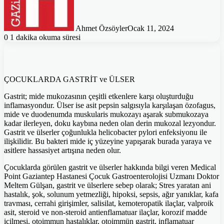
Ahmet Özsöyler
Ocak 11, 2024
0
1 dakika okuma süresi
ÇOCUKLARDA GASTRİT ve ÜLSER
Gastrit; mide mukozasının çeşitli etkenlere karşı oluşturduğu
inflamasyondur. Ülser ise asit pepsin salgısıyla karşılaşan özofagus,
mide ve duodenumda muskularis mukozayı aşarak submukozaya
kadar ilerleyen, doku kaybına neden olan derin mukozal lezyondur.
Gastrit ve ülserler çoğunlukla helicobacter pylori enfeksiyonu ile
ilişkilidir. Bu bakteri mide iç yüzeyine yapışarak burada yaraya ve
asitlere hassasiyet artışına neden olur.
Çocuklarda görülen gastrit ve ülserler hakkında bilgi veren Medical
Point Gaziantep Hastanesi Çocuk Gastroenterolojisi Uzmanı Doktor
Meltem Gülşan, gastrit ve ülserlere sebep olarak; Stres yaratan ani
hastalık, şok, solunum yetmezliği, hipoksi, sepsis, ağır yanıklar, kafa
travması, cerrahi girişimler, salisilat, kemoteropatik ilaçlar, valproik
asit, steroid ve non-steroid antienflamatuar ilaçlar, korozif madde
içilmesi, otoimmun hastalıklar, otoimmün gastrit, inflamatuar