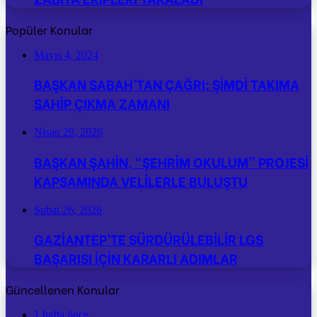
Popüler Konular
Mayıs 4, 2024
BAŞKAN SABAH’TAN ÇAĞRI: ŞİMDİ TAKIMA
SAHİP ÇIKMA ZAMANI
Nisan 29, 2026
BAŞKAN ŞAHİN, “ŞEHRİM OKULUM” PROJESİ
KAPSAMINDA VELİLERLE BULUŞTU
Şubat 26, 2026
GAZİANTEP’TE SÜRDÜRÜLEBİLİR LGS
BAŞARISI İÇİN KARARLI ADIMLAR
Güncellenen Konular
1 hafta önce