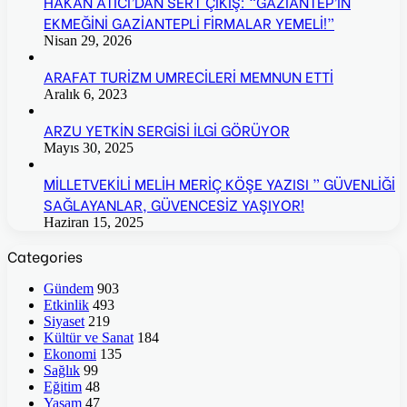
HAKAN ATICI’DAN SERT ÇIKIŞ: “GAZİANTEP’İN
EKMEĞİNİ GAZİANTEPLİ FİRMALAR YEMELİ!”
Nisan 29, 2026
ARAFAT TURİZM UMRECİLERİ MEMNUN ETTİ
Aralık 6, 2023
ARZU YETKİN SERGİSİ İLGİ GÖRÜYOR
Mayıs 30, 2025
MİLLETVEKİLİ MELİH MERİÇ KÖŞE YAZISI ” GÜVENLİĞİ
SAĞLAYANLAR, GÜVENCESİZ YAŞIYOR!
Haziran 15, 2025
Categories
Gündem
903
Etkinlik
493
Siyaset
219
Kültür ve Sanat
184
Ekonomi
135
Sağlık
99
Eğitim
48
Yaşam
47