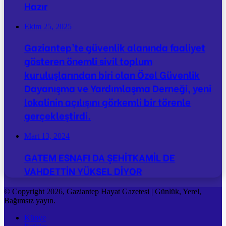
Hazır
Ekim 25, 2025
Gaziantep’te güvenlik alanında faaliyet
gösteren önemli sivil toplum
kuruluşlarından biri olan Özel Güvenlik
Dayanışma ve Yardımlaşma Derneği, yeni
lokalinin açılışını görkemli bir törenle
gerçekleştirdi.
Mart 13, 2024
GATEM ESNAFI DA ŞEHİTKAMİL DE
VAHDETTİN YÜKSEL DİYOR
© Copyright 2026, Gaziantep Hayat Gazetesi | Günlük, Yerel,
Bağımsız yayın.
Künye