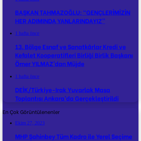
BAŞKAN TAHMAZOĞLU: “GENÇLERİMİZİN
HER ADIMINDA YANLARINDAYIZ”
1 hafta önce
13. Bölge Esnaf ve Sanatkârlar Kredi ve
Kefalet Kooperatifleri Birliği Birlik Başkanı
Ömer YILMAZ’dan Müjde
1 hafta önce
DEİK/Türkiye-Irak Yuvarlak Masa
Toplantısı Ankara’da Gerçekleştirildi
En Çok Görüntülenenler
Ekim 27, 2023
MHP Şahinbey Tüm Kadro ile Yerel Seçime