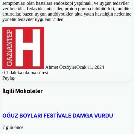
semptomları olan hastalara endoskopi yapılmalı, ve uygun tedaviler
verilmelidir. Tedavide antiasitler, proton pompa inhibitörleri, motilite
arttırıcılar, bazen uygun antibiyotikler, altta yatan hastalığın nedenine
yönelik tedaviler uygulanır.’’dedi
Ahmet Özsöyler
Ocak 11, 2024
0
1 dakika okuma süresi
Paylaş
Facebook
Twitter
Pinterest
WhatsApp
E-
Posta
İlgili Makaleler
ile
paylaş
OĞUZ BOYLARI FESTİVALE DAMGA VURDU
7 gün önce