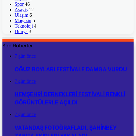
Spor
46
Asayiş
12
Ulaşım
6
Magazin
5
Teknoloji
4
Dünya
3
Son Haberler
7 gün önce
OĞUZ BOYLARI FESTİVALE DAMGA VURDU
7 gün önce
HEMŞEHRİ DERNEKLERİ FESTİVALİ RENKLİ
GÖRÜNTÜLERLE AÇILDI
7 gün önce
VATANDAŞ FOTOĞRAFLADI, ŞAHİNBEY
ZABITA EKİPLERİ YAKALADI