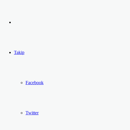
yap
Kayıt
...
Ol
Takip
Facebook
Twitter