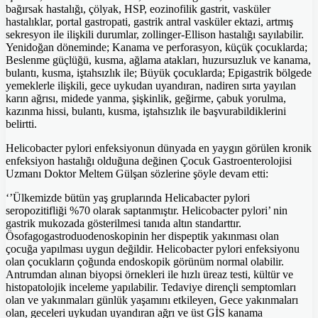
bağırsak hastalığı, çölyak, HSP, eozinofilik gastrit, vasküler
hastalıklar, portal gastropati, gastrik antral vasküler ektazi, artmış
sekresyon ile ilişkili durumlar, zollinger-Ellison hastalığı sayılabilir.
Yenidoğan döneminde; Kanama ve perforasyon, küçük çocuklarda;
Beslenme güçlüğü, kusma, ağlama atakları, huzursuzluk ve kanama,
bulantı, kusma, iştahsızlık ile; Büyük çocuklarda; Epigastrik bölgede
yemeklerle ilişkili, gece uykudan uyandıran, nadiren sırta yayılan
karın ağrısı, midede yanma, şişkinlik, geğirme, çabuk yorulma,
kazınma hissi, bulantı, kusma, iştahsızlık ile başvurabildiklerini
belirtti.
Helicobacter pylori enfeksiyonun dünyada en yaygın görülen kronik
enfeksiyon hastalığı olduğuna değinen Çocuk Gastroenterolojisi
Uzmanı Doktor Meltem Gülşan sözlerine şöyle devam etti:
‘’Ülkemizde bütün yaş gruplarında Helicabacter pylori
seropozitifliği %70 olarak saptanmıştır. Helicobacter pylori’ nin
gastrik mukozada gösterilmesi tanıda altın standarttır.
Ösofagogastroduodenoskopinin her dispeptik yakınması olan
çocuğa yapılması uygun değildir. Helicobacter pylori enfeksiyonu
olan çocukların çoğunda endoskopik görünüm normal olabilir.
Antrumdan alınan biyopsi örnekleri ile hızlı üreaz testi, kültür ve
histopatolojik inceleme yapılabilir. Tedaviye dirençli semptomları
olan ve yakınmaları günlük yaşamını etkileyen, Gece yakınmaları
olan, geceleri uykudan uyandıran ağrı ve üst GİS kanama