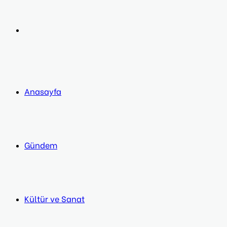
post
Next
post
Anasayfa
Gündem
Kültür ve Sanat