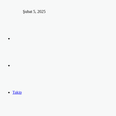
Şubat 5, 2025
Arama
yap
Kayıt
...
Ol
Takip