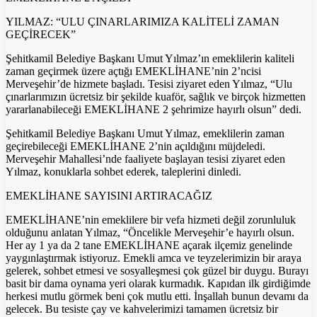
YILMAZ: “ULU ÇINARLARIMIZA KALİTELİ ZAMAN
GEÇİRECEK”
Şehitkamil Belediye Başkanı Umut Yılmaz’ın emeklilerin kaliteli
zaman geçirmek üzere açtığı EMEKLİHANE’nin 2’ncisi
Merveşehir’de hizmete başladı. Tesisi ziyaret eden Yılmaz, “Ulu
çınarlarımızın ücretsiz bir şekilde kuaför, sağlık ve birçok hizmetten
yararlanabileceği EMEKLİHANE 2 şehrimize hayırlı olsun” dedi.
Şehitkamil Belediye Başkanı Umut Yılmaz, emeklilerin zaman
geçirebileceği EMEKLİHANE 2’nin açıldığını müjdeledi.
Merveşehir Mahallesi’nde faaliyete başlayan tesisi ziyaret eden
Yılmaz, konuklarla sohbet ederek, taleplerini dinledi.
EMEKLİHANE SAYISINI ARTIRACAĞIZ
EMEKLİHANE’nin emeklilere bir vefa hizmeti değil zorunluluk
olduğunu anlatan Yılmaz, “Öncelikle Merveşehir’e hayırlı olsun.
Her ay 1 ya da 2 tane EMEKLİHANE açarak ilçemiz genelinde
yaygınlaştırmak istiyoruz. Emekli amca ve teyzelerimizin bir araya
gelerek, sohbet etmesi ve sosyalleşmesi çok güzel bir duygu. Burayı
basit bir dama oynama yeri olarak kurmadık. Kapıdan ilk girdiğimde
herkesi mutlu görmek beni çok mutlu etti. İnşallah bunun devamı da
gelecek. Bu tesiste çay ve kahvelerimizi tamamen ücretsiz bir