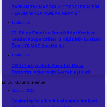
BAŞKAN TAHMAZOĞLU: “GENÇLERİMİZİN
HER ADIMINDA YANLARINDAYIZ”
1 hafta önce
13. Bölge Esnaf ve Sanatkârlar Kredi ve
Kefalet Kooperatifleri Birliği Birlik Başkanı
Ömer YILMAZ’dan Müjde
1 hafta önce
DEİK/Türkiye-Irak Yuvarlak Masa
Toplantısı Ankara’da Gerçekleştirildi
En Çok Görüntülenenler
Ekim 25, 2025
Gaziantep’te güvenlik alanında faaliyet
gösteren önemli sivil toplum