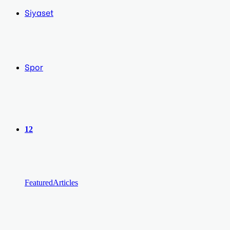
Siyaset
Spor
12
Featured
Articles