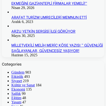
EKMEĞİNİ GAZİANTEPLİ FİRMALAR YEMELİ!”
Nisan 29, 2026
ARAFAT TURİZM UMRECİLERİ MEMNUN ETTİ
Aralık 6, 2023
ARZU YETKİN SERGİSİ İLGİ GÖRÜYOR
Mayıs 30, 2025
MİLLETVEKİLİ MELİH MERİÇ KÖŞE YAZISI ” GÜVENLİĞİ
SAĞLAYANLAR, GÜVENCESİZ YAŞIYOR!
Haziran 15, 2025
Categories
Gündem
903
Etkinlik
493
Siyaset
219
Kültür ve Sanat
184
Ekonomi
135
Sağlık
99
Eğitim
48
Yaşam
47