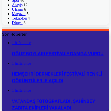
Spor
46
Asayiş
12
Ulaşım
6
Magazin
5
Teknoloji
4
Dünya
3
Son Haberler
1 hafta önce
OĞUZ BOYLARI FESTİVALE DAMGA VURDU
1 hafta önce
HEMŞEHRİ DERNEKLERİ FESTİVALİ RENKLİ
GÖRÜNTÜLERLE AÇILDI
1 hafta önce
VATANDAŞ FOTOĞRAFLADI, ŞAHİNBEY
ZABITA EKİPLERİ YAKALADI