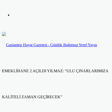
yap
Kayıt
...
Ol
EMEKLİHANE 2 AÇILDI YILMAZ: “ULU ÇINARLARIMIZA
KALİTELİ ZAMAN GEÇİRECEK”