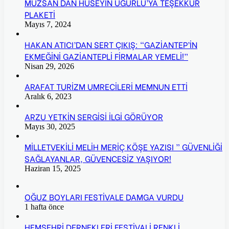
MÜZSAN DAN HÜSEYİN UĞURLU’YA TEŞEKKÜR
PLAKETİ
Mayıs 7, 2024
HAKAN ATICI’DAN SERT ÇIKIŞ: “GAZİANTEP’İN
EKMEĞİNİ GAZİANTEPLİ FİRMALAR YEMELİ!”
Nisan 29, 2026
ARAFAT TURİZM UMRECİLERİ MEMNUN ETTİ
Aralık 6, 2023
ARZU YETKİN SERGİSİ İLGİ GÖRÜYOR
Mayıs 30, 2025
MİLLETVEKİLİ MELİH MERİÇ KÖŞE YAZISI ” GÜVENLİĞİ
SAĞLAYANLAR, GÜVENCESİZ YAŞIYOR!
Haziran 15, 2025
OĞUZ BOYLARI FESTİVALE DAMGA VURDU
1 hafta önce
HEMŞEHRİ DERNEKLERİ FESTİVALİ RENKLİ