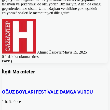
tansiyon ve şekerimizi de ölçüyorlar. Biz razıyız. Allah da emeği
geçenlerden razı olsun. Umut Başkan ve ekibine çok teşekkür
ediyoruz” sözleri le memnuniyeti dile getirdi.
Ahmet Özsöyler
Mayıs 15, 2025
0
1 dakika okuma süresi
Paylaş
Facebook
Twitter
Pinterest
WhatsApp
E-
Posta
İlgili Makaleler
ile
paylaş
OĞUZ BOYLARI FESTİVALE DAMGA VURDU
1 hafta önce