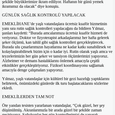
şekilde büyüklerimize ikram ediliyor. Haftanın bir günü yemek
ikramımız da olacak” diye konuştu.
GÜNLÜK SAĞLIK KONTROLÜ YAPILACAK
EMEKLİHANE’de yaşlı vatandaşlara ücretsiz kuaför hizmetinin
yanı sıra rutin sağlık kontrolleri yapılacağını da bildiren Yılmaz,
şunları kaydetti: “Burada amcalarımıza ücretsiz kuaför hizmeti de
veriyoruz. Doktor ve fizyoterapist arkadaşlarımız her hafta gelerek
şeker ölçümü, kan tahlil gibi sağlık kontrolleri gerçekleştirecek.
Burada ulu çınarlarımızın hayatlarına ne kadar katkı sunabilirsek ve
kolaylaştırabilirsek bizim için o kadar iyi. Rutin olarak yaşlı amca ve
teyzelerimizin her gün şeker ve tansiyon ölçümlerimizi yapıyoruz.
Alzheimer ve demans hastalıklarını önlemek amacıyla çeşitli
etkinlikler gerçekleştiriyoruz. Fiziksel koordinasyonu sağlamak
amacıyla denge çalışmaları yapıyoruz.
Yılmaz, yaşlı vatandaşlar için kültürel bir gezi hazırlığı yaptıklarını
belirterek, önümüzdeki günlerde ilk turu başlatacaklarını sözlerine
ekledi.
EMEKLİLERDEN TAM NOT
Öte yandan tesisten yararlanan vatandaşlar, “Çok güzel, her şey
düşünülmüş. Akranlarımızla bir arada güzel bir şekilde zaman
geçiriyoruz. Sağolsunlar her gün kontrollerimizi de yaparak,