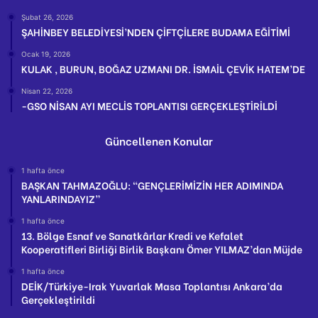
Şubat 26, 2026
ŞAHİNBEY BELEDİYESİ’NDEN ÇİFTÇİLERE BUDAMA EĞİTİMİ
Ocak 19, 2026
KULAK , BURUN, BOĞAZ UZMANI DR. İSMAİL ÇEVİK HATEM’DE
Nisan 22, 2026
-GSO NİSAN AYI MECLİS TOPLANTISI GERÇEKLEŞTİRİLDİ
Güncellenen Konular
1 hafta önce
BAŞKAN TAHMAZOĞLU: “GENÇLERİMİZİN HER ADIMINDA
YANLARINDAYIZ”
1 hafta önce
13. Bölge Esnaf ve Sanatkârlar Kredi ve Kefalet
Kooperatifleri Birliği Birlik Başkanı Ömer YILMAZ’dan Müjde
1 hafta önce
DEİK/Türkiye-Irak Yuvarlak Masa Toplantısı Ankara’da
Gerçekleştirildi