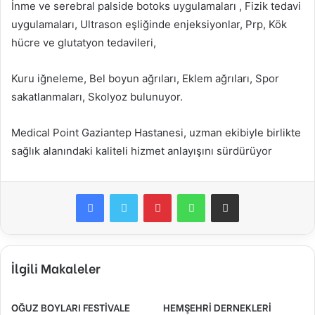
İnme ve serebral palside botoks uygulamaları , Fizik tedavi
uygulamaları, Ultrason eşliğinde enjeksiyonlar, Prp, Kök
hücre ve glutatyon tedavileri,
Kuru iğneleme, Bel boyun ağrıları, Eklem ağrıları, Spor
sakatlanmaları, Skolyoz bulunuyor.
Medical Point Gaziantep Hastanesi, uzman ekibiyle birlikte
sağlık alanındaki kaliteli hizmet anlayışını sürdürüyor
Facebook
Twitter
Pinterest
WhatsApp
E-Posta ile paylaş
İlgili Makaleler
OĞUZ BOYLARI FESTİVALE
HEMŞEHRİ DERNEKLERİ