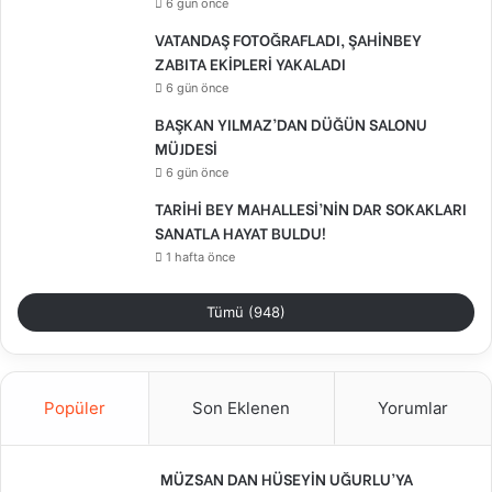
6 gün önce
VATANDAŞ FOTOĞRAFLADI, ŞAHİNBEY
ZABITA EKİPLERİ YAKALADI
6 gün önce
BAŞKAN YILMAZ’DAN DÜĞÜN SALONU
MÜJDESİ
6 gün önce
TARİHİ BEY MAHALLESİ’NİN DAR SOKAKLARI
SANATLA HAYAT BULDU!
1 hafta önce
Tümü (948)
Popüler
Son Eklenen
Yorumlar
MÜZSAN DAN HÜSEYİN UĞURLU’YA