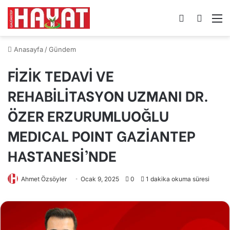
Kayıt
Arama
M
Ol
yap
...
Anasayfa
/
Gündem
FİZİK TEDAVİ VE
REHABİLİTASYON UZMANI DR.
ÖZER ERZURUMLUOĞLU
MEDICAL POINT GAZİANTEP
HASTANESİ’NDE
Ahmet Özsöyler
Ocak 9, 2025
0
1 dakika okuma süresi