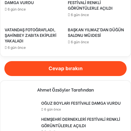
DAMGA VURDU
FESTİVALİ RENKLİ
GÖRÜNTÜLERLE AÇILDI
6 gün önce
6 gün önce
VATANDAŞ FOTOĞRAFLADI,
BAŞKAN YILMAZ’DAN DÜĞÜN
ŞAHİNBEY ZABITA EKİPLERİ
SALONU MÜJDESİ
YAKALADI
6 gün önce
6 gün önce
Cevap bırakın
Ahmet Özsöyler Tarafından
OĞUZ BOYLARI FESTİVALE DAMGA VURDU
6 gün önce
HEMŞEHRİ DERNEKLERİ FESTİVALİ RENKLİ
GÖRÜNTÜLERLE AÇILDI