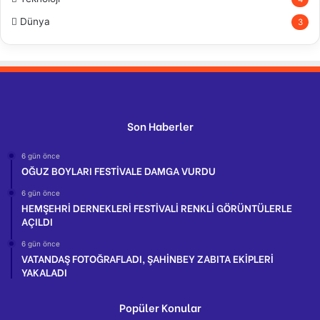
Dünya
3
Son Haberler
6 gün önce
OĞUZ BOYLARI FESTİVALE DAMGA VURDU
6 gün önce
HEMŞEHRİ DERNEKLERİ FESTİVALİ RENKLİ GÖRÜNTÜLERLE
AÇILDI
6 gün önce
VATANDAŞ FOTOĞRAFLADI, ŞAHİNBEY ZABITA EKİPLERİ
YAKALADI
Popüler Konular