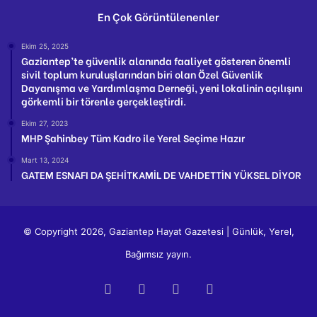
En Çok Görüntülenenler
Ekim 25, 2025
Gaziantep’te güvenlik alanında faaliyet gösteren önemli
sivil toplum kuruluşlarından biri olan Özel Güvenlik
Dayanışma ve Yardımlaşma Derneği, yeni lokalinin açılışını
görkemli bir törenle gerçekleştirdi.
Ekim 27, 2023
MHP Şahinbey Tüm Kadro ile Yerel Seçime Hazır
Mart 13, 2024
GATEM ESNAFI DA ŞEHİTKAMİL DE VAHDETTİN YÜKSEL DİYOR
© Copyright 2026, Gaziantep Hayat Gazetesi | Günlük, Yerel,
Bağımsız yayın.
Facebook
Twitter
YouTube
Instagram