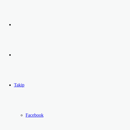
Arama
yap
Kayıt
...
Ol
Takip
Facebook