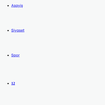
Asayiş
Siyaset
Spor
12