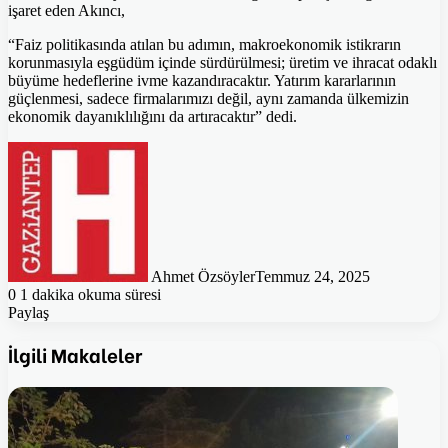
işaret eden Akıncı,
“Faiz politikasında atılan bu adımın, makroekonomik istikrarın
korunmasıyla eşgüdüm içinde sürdürülmesi; üretim ve ihracat odaklı
büyüme hedeflerine ivme kazandıracaktır. Yatırım kararlarının
güçlenmesi, sadece firmalarımızı değil, aynı zamanda ülkemizin
ekonomik dayanıklılığını da artıracaktır” dedi.
Ahmet Özsöyler
Temmuz 24, 2025
0
1 dakika okuma süresi
Paylaş
Facebook
Twitter
Pinterest
WhatsApp
E-
Posta
İlgili Makaleler
ile
paylaş