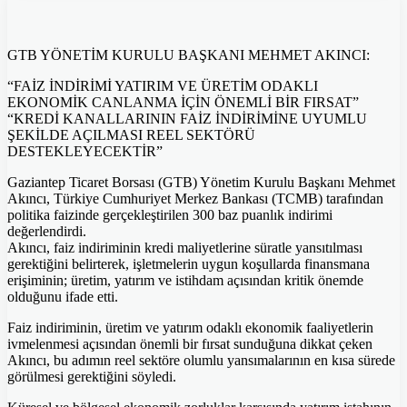
GTB YÖNETİM KURULU BAŞKANI MEHMET AKINCI:
“FAİZ İNDİRİMİ YATIRIM VE ÜRETİM ODAKLI
EKONOMİK CANLANMA İÇİN ÖNEMLİ BİR FIRSAT”
“KREDİ KANALLARININ FAİZ İNDİRİMİNE UYUMLU
ŞEKİLDE AÇILMASI REEL SEKTÖRÜ
DESTEKLEYECEKTİR”
Gaziantep Ticaret Borsası (GTB) Yönetim Kurulu Başkanı Mehmet
Akıncı, Türkiye Cumhuriyet Merkez Bankası (TCMB) tarafından
politika faizinde gerçekleştirilen 300 baz puanlık indirimi
değerlendirdi.
Akıncı, faiz indiriminin kredi maliyetlerine süratle yansıtılması
gerektiğini belirterek, işletmelerin uygun koşullarda finansmana
erişiminin; üretim, yatırım ve istihdam açısından kritik önemde
olduğunu ifade etti.
Faiz indiriminin, üretim ve yatırım odaklı ekonomik faaliyetlerin
ivmelenmesi açısından önemli bir fırsat sunduğuna dikkat çeken
Akıncı, bu adımın reel sektöre olumlu yansımalarının en kısa sürede
görülmesi gerektiğini söyledi.