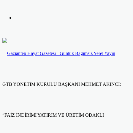
yap
Kayıt
...
Ol
GTB YÖNETİM KURULU BAŞKANI MEHMET AKINCI:
“FAİZ İNDİRİMİ YATIRIM VE ÜRETİM ODAKLI