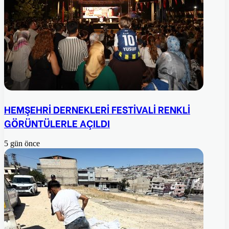
HEMŞEHRİ DERNEKLERİ FESTİVALİ RENKLİ
GÖRÜNTÜLERLE AÇILDI
5 gün önce