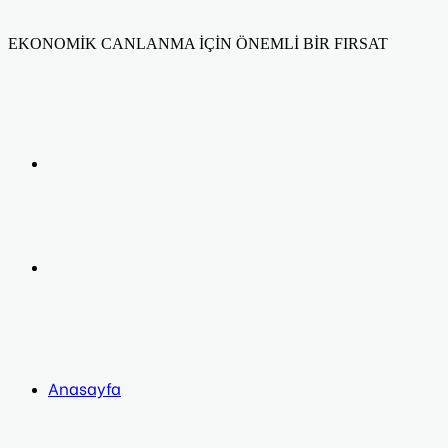
EKONOMİK CANLANMA İÇİN ÖNEMLİ BİR FIRSAT
Facebook
Twitter
LinkedIn
Yazdır
Previous
post
Next
post
Anasayfa