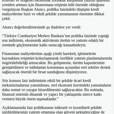
Küresel ve bölgesel ekonomik zorluklar karşısında yatırım iştahının
yeniden artması için finansmana erişimin kilit önemde olduğunu
vurgulayan Başkan Akıncı, politika faizindeki düşüşün kredi
maliyetlerine hızlı ve etkili şekilde yansımasının önemine dikkat
çekti.
Akıncı değerlendirmesinde şu ifadelere yer verdi:
“Türkiye Cumhuriyet Merkez Bankası’nın politika faizinde yaptığı
son indirimin, ekonomik aktivitenin üretim ve yatırım odaklı bir
zeminde güçlenmesine katkı sunacağı kanaatindeyiz.
Finansman maliyetlerinin aşağı yönlü hareketi, işletmelerin
kaynaklara erişimini kolaylaştırarak özellikle yatırım planlamalarında
öngörülebilirliği artıracaktır. Bu gelişmenin, üretim kapasitesinin
genişletilmesi ve istihdamın korunması açısından reel sektöre destek
sağlayacak önemli bir fırsat sunduğunu düşünüyoruz.
Söz konusu faiz indiriminin etkili bir şekilde ticari kredi
mekanizmalarına yansıtılması, reel ekonomi üzerindeki yansımaların
daha somut ve yaygın hissedilmesini sağlayacaktır. Bu noktada,
finansal sistemin dinamik ve yapıcı bir yaklaşımla sürece katkı
vermesi büyük önem taşımaktadır.”
Açıklamasında faiz politikasının istikrarlı ve koordineli şekilde
sürdürülmesinin yatırım ortamına olan güveni pekiştireceğine de