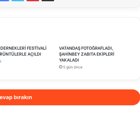
DERNEKLERİ FESTİVALİ
VATANDAŞ FOTOĞRAFLADI,
RÜNTÜLERLE AÇILDI
ŞAHİNBEY ZABITA EKİPLERİ
YAKALADI
e
5 gün önce
evap bırakın