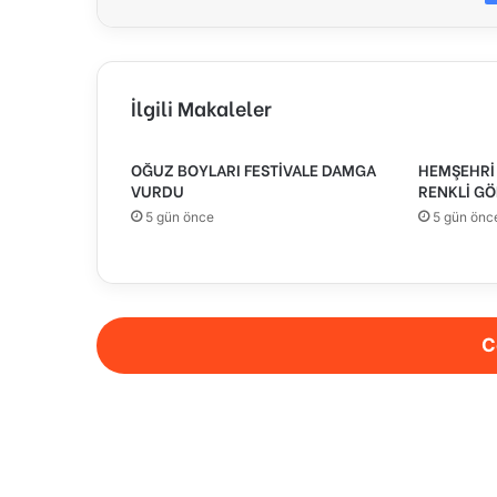
İlgili Makaleler
OĞUZ BOYLARI FESTİVALE DAMGA
HEMŞEHRİ 
VURDU
RENKLİ GÖ
5 gün önce
5 gün önc
C