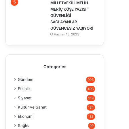
MİLLETVEKİLİ MELİH
MERİÇ KÖŞE YAZISI ”
GÜVENLİĞİ
SAĞLAYANLAR,
GÜVENCESİZ YAŞIYOR!
Haziran 15, 2025
Categories
Gündem
903
Etkinlik
493
Siyaset
219
Kültür ve Sanat
184
Ekonomi
135
Sağlık
99