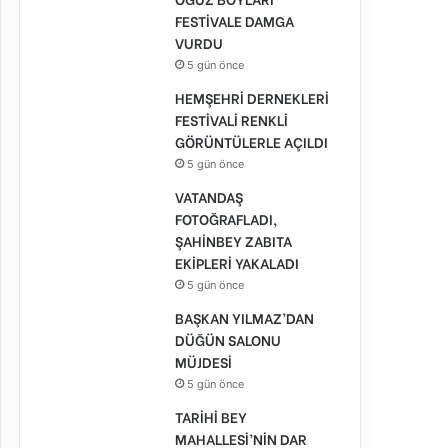
FESTİVALE DAMGA
VURDU
5 gün önce
HEMŞEHRİ DERNEKLERİ
FESTİVALİ RENKLİ
GÖRÜNTÜLERLE AÇILDI
5 gün önce
VATANDAŞ
FOTOĞRAFLADI,
ŞAHİNBEY ZABITA
EKİPLERİ YAKALADI
5 gün önce
BAŞKAN YILMAZ’DAN
DÜĞÜN SALONU
MÜJDESİ
5 gün önce
TARİHİ BEY
MAHALLESİ’NİN DAR