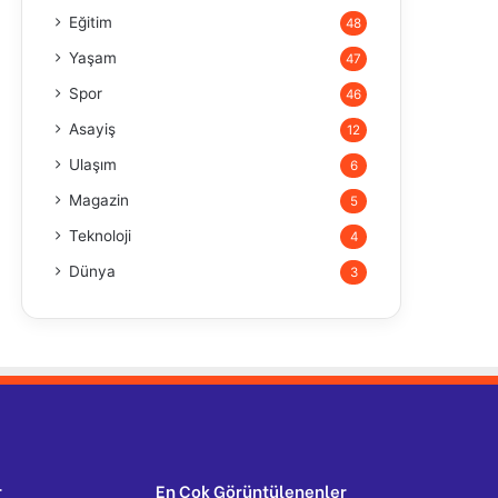
Eğitim
48
Yaşam
47
Spor
46
Asayiş
12
Ulaşım
6
Magazin
5
Teknoloji
4
Dünya
3
r
En Çok Görüntülenenler