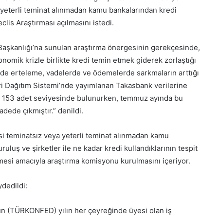
 yeterli teminat alınmadan kamu bankalarından kredi
eclis Araştırması açılmasını istedi.
Başkanlığı’na sunulan araştırma önergesinin gerekçesinde,
onomik krizle birlikte kredi temin etmek giderek zorlaştığı
klerde erteleme, vadelerde ve ödemelerde sarkmaların arttığı
eri Dağıtım Sistemi’nde yayımlanan Takasbank verilerine
bin 153 adet seviyesinde bulunurken, temmuz ayında bu
dede çıkmıştır.” denildi.
i teminatsız veya yeterli teminat alınmadan kamu
ruluş ve şirketler ile ne kadar kredi kullandıklarının tespit
lmesi amacıyla araştırma komisyonu kurulmasını içeriyor.
dedildi:
un (TÜRKONFED) yılın her çeyreğinde üyesi olan iş