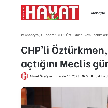
Anasayfa
Anasayfa
/
Gündem
/
CHP’li Öztürkmen, kamu bankalarını
CHP’li Öztürkmen,
açtığını Meclis gü
Ahmet Özsöyler
Aralık 14, 2023
0
1 dakika o