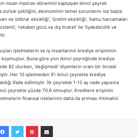
’nin nisan-haziran dönemini kapsayan ikinci çeyrek
 zorluk çektiğini, ekonominin temel sorunlarını ise başta
 ve istikrar eksikliği’, ‘üretim eksikliği’, ‘kamu harcamaları
stemi’, ‘rekabet gücü ve dış ticaret’ ile ‘liyakatsizlik ve
ir.
çları işletmelerin ve iş insanlarının krediye erişiminin
ya koymuştur. Buna göre yılın ikinci çeyreğinde krediye
zde 82 olurken, ‘değişmedi’ diyenlerin oranı bir önceki
tir. Her 10 işletmeden 8’i ikinci çeyrekte krediye
ldığı ifade edilmiştir. İlk çeyrekte 1-12 ay vade yapısına
inci çeyrekte yüzde 70.6 olmuştur. Kredilere erişimin
letmelerin finansal risklerinin daha da artması ihtimalini
Facebook
Twitter
Pinterest
E-Posta ile paylaş