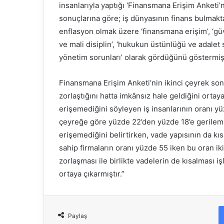
insanlarıyla yaptığı ‘Finansmana Erişim Anketi
sonuçlarına göre; iş dünyasının finans bulmakta
enflasyon olmak üzere ‘finansmana erişim’, ‘güven
ve mali disiplin’, ‘hukukun üstünlüğü ve adalet si
yönetim sorunları’ olarak gördüğünü göstermişt
Finansmana Erişim Anketi’nin ikinci çeyrek sonu
zorlaştığını hatta imkânsız hale geldiğini orta
erişemediğini söyleyen iş insanlarının oranı yü
çeyreğe göre yüzde 22’den yüzde 18’e gerilemiş
erişemediğini belirtirken, vade yapısının da kısa
sahip firmaların oranı yüzde 55 iken bu oran ik
zorlaşması ile birlikte vadelerin de kısalması iş
ortaya çıkarmıştır.”
Paylaş