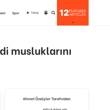
12
FEATURED
Kayıt
Arama
aset
Spor
Takip
ARTICLES
Ol
yap
di musluklarını
...
Ahmet Özsöyler Tarafından
OĞUZ BOYLARI