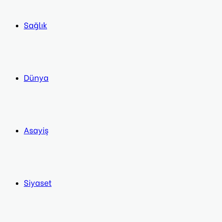
Sağlık
Dünya
Asayiş
Siyaset