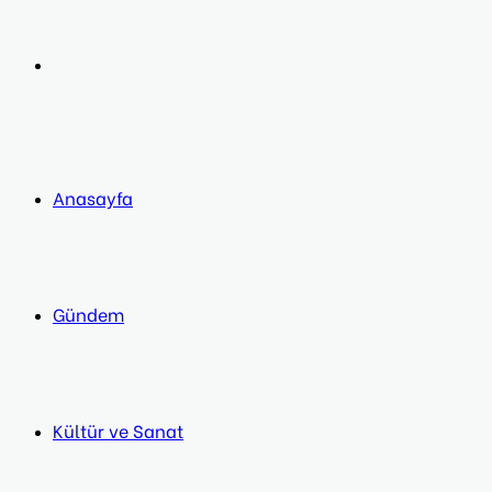
post
Next
post
Anasayfa
Gündem
Kültür ve Sanat