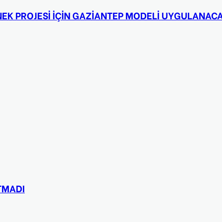
RNEK PROJESİ İÇİN GAZİANTEP MODELİ UYGULANAC
TMADI