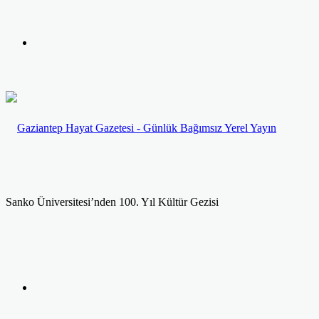
yap
Kayıt
...
Ol
Sanko Üniversitesi’nden 100. Yıl Kültür Gezisi
Facebook
Twitter
LinkedIn
Yazdır
Previous