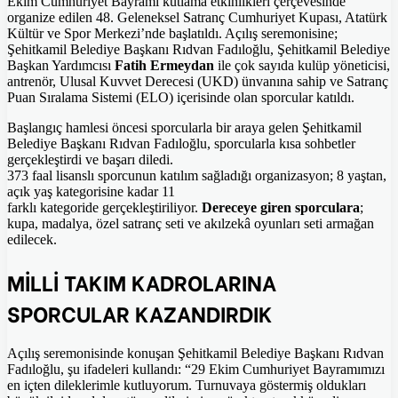
Ekim Cumhuriyet Bayramı kutlama etkinlikleri çerçevesinde
organize edilen 48. Geleneksel Satranç Cumhuriyet Kupası, Atatürk
Kültür ve Spor Merkezi’nde başlatıldı. Açılış seremonisine;
Şehitkamil Belediye Başkanı Rıdvan Fadıloğlu, Şehitkamil Belediye
Başkan Yardımcısı
Fatih Ermeydan
ile çok sayıda kulüp yöneticisi,
antrenör, Ulusal Kuvvet Derecesi (UKD) ünvanına sahip ve Satranç
Puan Sıralama Sistemi (ELO) içerisinde olan sporcular katıldı.
Başlangıç hamlesi öncesi sporcularla bir araya gelen Şehitkamil
Belediye Başkanı Rıdvan Fadıloğlu, sporcularla kısa sohbetler
gerçekleştirdi ve başarı diledi.
373 faal lisanslı sporcunun katılım sağladığı organizasyon; 8 yaştan,
açık yaş kategorisine kadar 11
farklı kategoride gerçekleştiriliyor.
Dereceye giren sporculara
;
kupa, madalya, özel satranç seti ve akılzekâ oyunları seti armağan
edilecek.
MİLLİ TAKIM KADROLARINA
SPORCULAR KAZANDIRDIK
Açılış seremonisinde konuşan Şehitkamil Belediye Başkanı Rıdvan
Fadıloğlu, şu ifadeleri kullandı: “29 Ekim Cumhuriyet Bayramımızı
en içten dileklerimle kutluyorum. Turnuvaya göstermiş oldukları