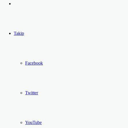
yap
Kayıt
...
Ol
Takip
Facebook
Twitter
YouTube