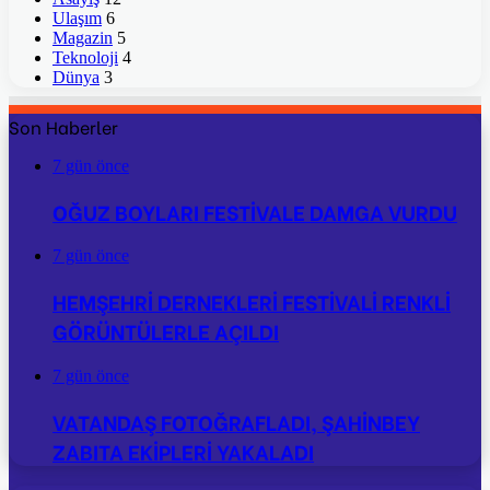
Ulaşım
6
Magazin
5
Teknoloji
4
Dünya
3
Son Haberler
7 gün önce
OĞUZ BOYLARI FESTİVALE DAMGA VURDU
7 gün önce
HEMŞEHRİ DERNEKLERİ FESTİVALİ RENKLİ
GÖRÜNTÜLERLE AÇILDI
7 gün önce
VATANDAŞ FOTOĞRAFLADI, ŞAHİNBEY
ZABITA EKİPLERİ YAKALADI