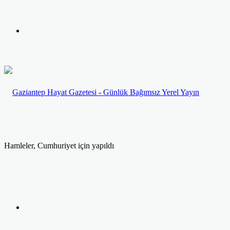
yap
Kayıt
...
Ol
Hamleler, Cumhuriyet için yapıldı
Facebook
Twitter
LinkedIn
Yazdır
Previous