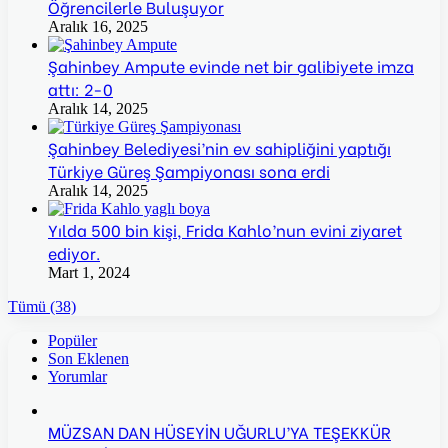
Öğrencilerle Buluşuyor
Aralık 16, 2025
Şahinbey Ampute evinde net bir galibiyete imza
attı: 2-0
Aralık 14, 2025
Şahinbey Belediyesi’nin ev sahipliğini yaptığı
Türkiye Güreş Şampiyonası sona erdi
Aralık 14, 2025
Yılda 500 bin kişi, Frida Kahlo’nun evini ziyaret
ediyor.
Mart 1, 2024
Tümü (38)
Popüler
Son Eklenen
Yorumlar
MÜZSAN DAN HÜSEYİN UĞURLU’YA TEŞEKKÜR