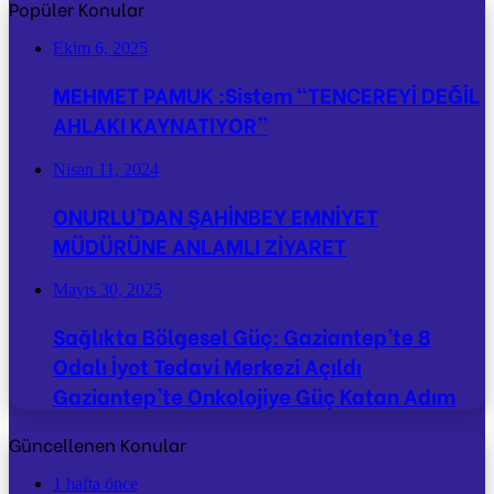
Popüler Konular
Ekim 6, 2025
MEHMET PAMUK :Sistem “TENCEREYİ DEĞİL
AHLAKI KAYNATIYOR”
Nisan 11, 2024
ONURLU’DAN ŞAHİNBEY EMNİYET
MÜDÜRÜNE ANLAMLI ZİYARET
Mayıs 30, 2025
Sağlıkta Bölgesel Güç: Gaziantep’te 8
Odalı İyot Tedavi Merkezi Açıldı
Gaziantep’te Onkolojiye Güç Katan Adım
Güncellenen Konular
1 hafta önce