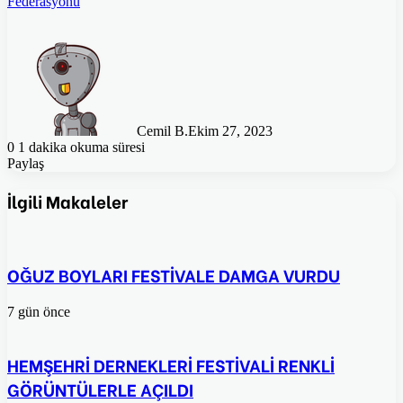
Federasyonu
Cemil B.
Ekim 27, 2023
0
1 dakika okuma süresi
Paylaş
Facebook
Twitter
Pinterest
WhatsApp
E-
Posta
İlgili Makaleler
ile
paylaş
OĞUZ BOYLARI FESTİVALE DAMGA VURDU
7 gün önce
HEMŞEHRİ DERNEKLERİ FESTİVALİ RENKLİ
GÖRÜNTÜLERLE AÇILDI