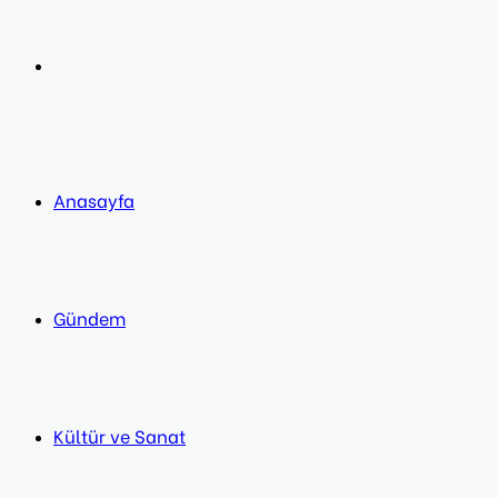
post
Next
post
Anasayfa
Gündem
Kültür ve Sanat