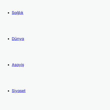
Sağlık
Dünya
Asayiş
Siyaset