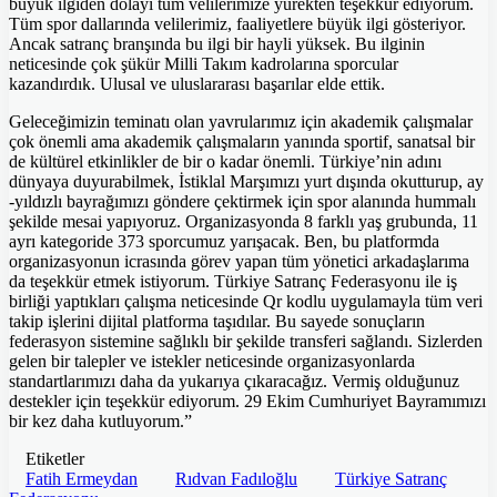
büyük ilgiden dolayı tüm velilerimize yürekten teşekkür ediyorum.
Tüm spor dallarında velilerimiz, faaliyetlere büyük ilgi gösteriyor.
Ancak satranç branşında bu ilgi bir hayli yüksek. Bu ilginin
neticesinde çok şükür Milli Takım kadrolarına sporcular
kazandırdık. Ulusal ve uluslararası başarılar elde ettik.
Geleceğimizin teminatı olan yavrularımız için akademik çalışmalar
çok önemli ama akademik çalışmaların yanında sportif, sanatsal bir
de kültürel etkinlikler de bir o kadar önemli. Türkiye’nin adını
dünyaya duyurabilmek, İstiklal Marşımızı yurt dışında okutturup, ay
-yıldızlı bayrağımızı göndere çektirmek için spor alanında hummalı
şekilde mesai yapıyoruz. Organizasyonda 8 farklı yaş grubunda, 11
ayrı kategoride 373 sporcumuz yarışacak. Ben, bu platformda
organizasyonun icrasında görev yapan tüm yönetici arkadaşlarıma
da teşekkür etmek istiyorum. Türkiye Satranç Federasyonu ile iş
birliği yaptıkları çalışma neticesinde Qr kodlu uygulamayla tüm veri
takip işlerini dijital platforma taşıdılar. Bu sayede sonuçların
federasyon sistemine sağlıklı bir şekilde transferi sağlandı. Sizlerden
gelen bir talepler ve istekler neticesinde organizasyonlarda
standartlarımızı daha da yukarıya çıkaracağız. Vermiş olduğunuz
destekler için teşekkür ediyorum. 29 Ekim Cumhuriyet Bayramımızı
bir kez daha kutluyorum.”
Etiketler
Fatih Ermeydan
Rıdvan Fadıloğlu
Türkiye Satranç