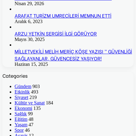
Nisan 29, 2026
ARAFAT TURİZM UMRECİLERİ MEMNUN ETTİ
Aralık 6, 2023
ARZU YETKİN SERGİSİ İLGİ GÖRÜYOR
Mayıs 30, 2025
MİLLETVEKİLİ MELİH MERİÇ KÖŞE YAZISI ” GÜVENLİĞİ
SAĞLAYANLAR, GÜVENCESİZ YAŞIYOR!
Haziran 15, 2025
Categories
Gündem
903
Etkinlik
493
Siyaset
219
Kültür ve Sanat
184
Ekonomi
135
Sağlık
99
Eğitim
48
Yaşam
47
Spor
46
Asayiş
12