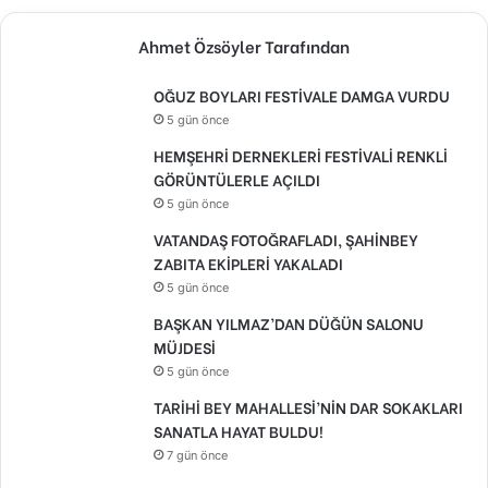
Ahmet Özsöyler Tarafından
OĞUZ BOYLARI FESTİVALE DAMGA VURDU
5 gün önce
HEMŞEHRİ DERNEKLERİ FESTİVALİ RENKLİ
GÖRÜNTÜLERLE AÇILDI
5 gün önce
VATANDAŞ FOTOĞRAFLADI, ŞAHİNBEY
ZABITA EKİPLERİ YAKALADI
5 gün önce
BAŞKAN YILMAZ’DAN DÜĞÜN SALONU
MÜJDESİ
5 gün önce
TARİHİ BEY MAHALLESİ’NİN DAR SOKAKLARI
SANATLA HAYAT BULDU!
7 gün önce