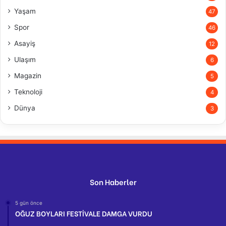
Yaşam
47
Spor
46
Asayiş
12
Ulaşım
6
Magazin
5
Teknoloji
4
Dünya
3
Son Haberler
5 gün önce
OĞUZ BOYLARI FESTİVALE DAMGA VURDU