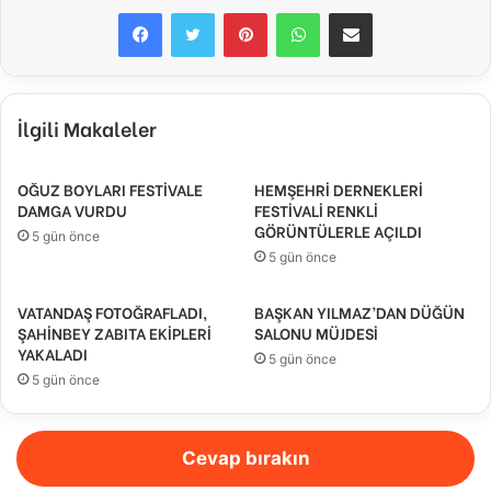
Facebook
Twitter
Pinterest
WhatsApp
E-Posta ile paylaş
İlgili Makaleler
OĞUZ BOYLARI FESTİVALE
HEMŞEHRİ DERNEKLERİ
DAMGA VURDU
FESTİVALİ RENKLİ
GÖRÜNTÜLERLE AÇILDI
5 gün önce
5 gün önce
VATANDAŞ FOTOĞRAFLADI,
BAŞKAN YILMAZ’DAN DÜĞÜN
ŞAHİNBEY ZABITA EKİPLERİ
SALONU MÜJDESİ
YAKALADI
5 gün önce
5 gün önce
Cevap bırakın