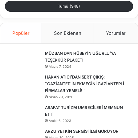
Tümü (948)
Popüler
Son Eklenen
Yorumlar
MÜZSAN DAN HÜSEYİN UĞURLU’YA
TEŞEKKÜR PLAKETİ
Mayıs 7, 2024
HAKAN ATICI’DAN SERT ÇIKIŞ:
“GAZİANTEP’İN EKMEĞİNİ GAZİANTEPLİ
FİRMALAR YEMELİ!”
Nisan 29, 2026
ARAFAT TURİZM UMRECİLERİ MEMNUN
ETTİ
Aralık 6, 2023
ARZU YETKİN SERGİSİ İLGİ GÖRÜYOR
Mayıs 30, 2025