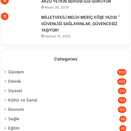
ARZU YETKİN SERGİSİ İLGİ GÖRÜYOR
Mayıs 30, 2025
MİLLETVEKİLİ MELİH MERİÇ KÖŞE YAZISI ”
GÜVENLİĞİ SAĞLAYANLAR, GÜVENCESİZ
YAŞIYOR!
Haziran 15, 2025
Categories
Gündem
903
Etkinlik
493
Siyaset
219
Kültür ve Sanat
184
Ekonomi
135
Sağlık
99
Eğitim
48