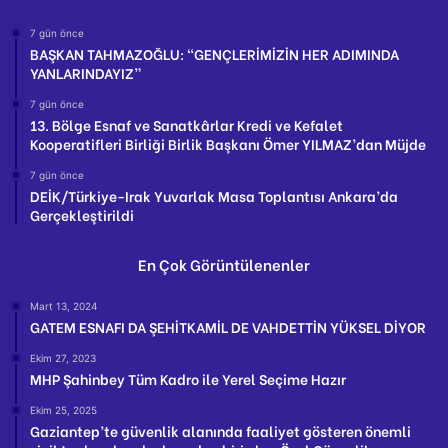
7 gün önce
BAŞKAN TAHMAZOĞLU: “GENÇLERİMİZİN HER ADIMINDA
YANLARINDAYIZ”
7 gün önce
13. Bölge Esnaf ve Sanatkârlar Kredi ve Kefalet
Kooperatifleri Birliği Birlik Başkanı Ömer YILMAZ’dan Müjde
7 gün önce
DEİK/Türkiye-Irak Yuvarlak Masa Toplantısı Ankara’da
Gerçekleştirildi
En Çok Görüntülenenler
Mart 13, 2024
GATEM ESNAFI DA ŞEHİTKAMİL DE VAHDETTİN YÜKSEL DİYOR
Ekim 27, 2023
MHP Şahinbey Tüm Kadro ile Yerel Seçime Hazır
Ekim 25, 2025
Gaziantep’te güvenlik alanında faaliyet gösteren önemli