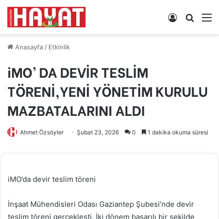
Kayıt
Arama
M
Ol
yap
...
Anasayfa
/
Etkinlik
iMO’ DA DEVİR TESLİM
TÖRENİ,YENİ YÖNETİM KURULU
MAZBATALARINI ALDI
Ahmet Özsöyler
Şubat 23, 2026
0
1 dakika okuma süresi
iMO’da devir teslim töreni
İnşaat Mühendisleri Odası Gaziantep Şubesi’nde devir
teslim töreni gerçekleşti. İki dönem başarılı bir şekilde