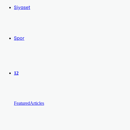
Siyaset
Spor
12
Featured
Articles