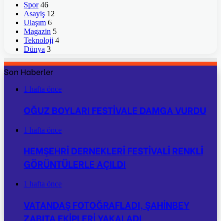
Spor
46
Asayiş
12
Ulaşım
6
Magazin
5
Teknoloji
4
Dünya
3
Son Haberler
1 hafta önce
OĞUZ BOYLARI FESTİVALE DAMGA VURDU
1 hafta önce
HEMŞEHRİ DERNEKLERİ FESTİVALİ RENKLİ
GÖRÜNTÜLERLE AÇILDI
1 hafta önce
VATANDAŞ FOTOĞRAFLADI, ŞAHİNBEY
ZABITA EKİPLERİ YAKALADI