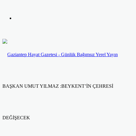
yap
Kayıt
...
Ol
BAŞKAN UMUT YILMAZ :BEYKENT’İN ÇEHRESİ
DEĞİŞECEK