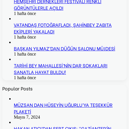
HEMŞEHRİ DERNEKLERİ FESTİVALİ RENKLİ
GÖRÜNTÜLERLE AÇILDI
1 hafta önce
VATANDAŞ FOTOĞRAFLADI, ŞAHİNBEY ZABITA
EKİPLERİ YAKALADI
1 hafta önce
BAŞKAN YILMAZ’DAN DÜĞÜN SALONU MÜJDESİ
1 hafta önce
TARİHİ BEY MAHALLESİ’NİN DAR SOKAKLARI
SANATLA HAYAT BULDU!
1 hafta önce
Popular Posts
MÜZSAN DAN HÜSEYİN UĞURLU’YA TEŞEKKÜR
PLAKETİ
Mayıs 7, 2024
HAKAN ATICI’DAN SERT ÇIKIŞ: “GAZİANTEP’İN