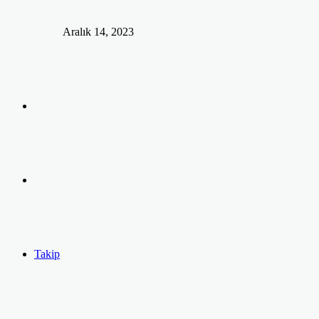
Aralık 14, 2023
Arama
yap
Kayıt
...
Ol
Takip