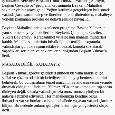
Şehitkamil Belediye Başkanı Umut Yılmaz, “Vatandaş Soruyor,
Başkan Cevaplıyor” programı kapsamında Beykent Mahallesi
sakinleriyle bir araya geldi. Yoğun katılımla gerçekleşen buluşmada
vatandaşların sorun, talep ve önerileri birebir dinlenirken, mahalleye
yönelik planlanan projeler de detaylı şekilde paylaşıldı.
Beykent Mahallesi’nde düzenlenen programa Başkan Yılmaz’ın
yanı sıra belediye yöneticileri ile Beykent, Çamlıtepe, Gaziler,
Yukarı Beylerbeyi, Karacaahmet ve Alpaslan mahalle muhtarları
katıldı. Mahalle sakinlerinin büyük ilgi gösterdiği programda,
vatandaşlar günlük yaşamı etkileyen birçok konuda söz alarak
yaşadıkları sorunları ve beklentilerini doğrudan Başkan Yılmaz’a
iletti.
MASADA DEĞİL, SAHADAYIZ
Başkan Yılmaz, göreve geldikleri günden bu yana halkla iç içe,
şeffaf ve çözüm odaklı bir belediyecilik anlayışı benimsediklerini
belirterek, bu buluşmaların temel amacının vatandaşın sesini yerinde
duymak olduğunu ifade etti. Yılmaz, “Bizler makamda oturup sorun
dinleyen değil, sahada vatandaşımızla omuz omuza yürüyen bir
anlayışla hizmet ediyoruz. Her mahallemizin kendine özgü
ihtiyaçları var ve bunları en iyi o mahallede yaşayan vatandaşlarımız
biliyor. Bu nedenle onların görüşleri bizim için yol gösterici oluyor”
dedi.