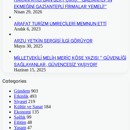
EKMEĞİNİ GAZİANTEPLİ FİRMALAR YEMELİ!”
Nisan 29, 2026
ARAFAT TURİZM UMRECİLERİ MEMNUN ETTİ
Aralık 6, 2023
ARZU YETKİN SERGİSİ İLGİ GÖRÜYOR
Mayıs 30, 2025
MİLLETVEKİLİ MELİH MERİÇ KÖŞE YAZISI ” GÜVENLİĞİ
SAĞLAYANLAR, GÜVENCESİZ YAŞIYOR!
Haziran 15, 2025
Categories
Gündem
903
Etkinlik
493
Siyaset
219
Kültür ve Sanat
184
Ekonomi
135
Sağlık
99
Eğitim
48
Yaşam
47