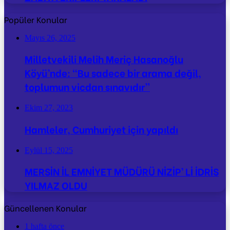
Popüler Konular
Mayıs 26, 2025
Milletvekili Melih Meriç Hasanoğlu
Köyü’nde: “Bu sadece bir arama değil,
toplumun vicdan sınavıdır”
Ekim 27, 2023
Hamleler, Cumhuriyet için yapıldı
Eylül 15, 2025
MERSİN İL EMNİYET MÜDÜRÜ NİZİP’ Lİ İDRİS
YILMAZ OLDU
Güncellenen Konular
1 hafta önce