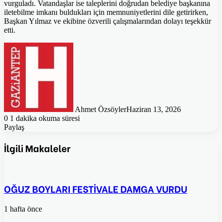
vurguladı. Vatandaşlar ise taleplerini doğrudan belediye başkanına
iletebilme imkanı buldukları için memnuniyetlerini dile getirirken,
Başkan Yılmaz ve ekibine özverili çalışmalarından dolayı teşekkür
etti.
Ahmet Özsöyler
Haziran 13, 2026
0
1 dakika okuma süresi
Paylaş
Facebook
Twitter
Pinterest
WhatsApp
E-
Posta
İlgili Makaleler
ile
paylaş
OĞUZ BOYLARI FESTİVALE DAMGA VURDU
1 hafta önce