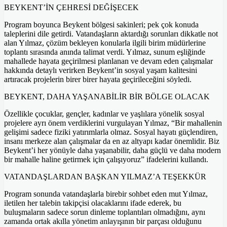
BEYKENT’İN ÇEHRESİ DEĞİŞECEK
Program boyunca Beykent bölgesi sakinleri; pek çok konuda
taleplerini dile getirdi. Vatandaşların aktardığı sorunları dikkatle not
alan Yılmaz, çözüm bekleyen konularla ilgili birim müdürlerine
toplantı sırasında anında talimat verdi. Yılmaz, sunum eşliğinde
mahallede hayata geçirilmesi planlanan ve devam eden çalışmalar
hakkında detaylı verirken Beykent’in sosyal yaşam kalitesini
artıracak projelerin birer birer hayata geçirileceğini söyledi.
BEYKENT, DAHA YAŞANABİLİR BİR BÖLGE OLACAK
Özellikle çocuklar, gençler, kadınlar ve yaşlılara yönelik sosyal
projelere ayrı önem verdiklerini vurgulayan Yılmaz, “Bir mahallenin
gelişimi sadece fiziki yatırımlarla olmaz. Sosyal hayatı güçlendiren,
insanı merkeze alan çalışmalar da en az altyapı kadar önemlidir. Biz
Beykent’i her yönüyle daha yaşanabilir, daha güçlü ve daha modern
bir mahalle haline getirmek için çalışıyoruz” ifadelerini kullandı.
VATANDAŞLARDAN BAŞKAN YILMAZ’A TEŞEKKÜR
Program sonunda vatandaşlarla birebir sohbet eden mut Yılmaz,
iletilen her talebin takipçisi olacaklarını ifade ederek, bu
buluşmaların sadece sorun dinleme toplantıları olmadığını, aynı
zamanda ortak akılla yönetim anlayışının bir parçası olduğunu