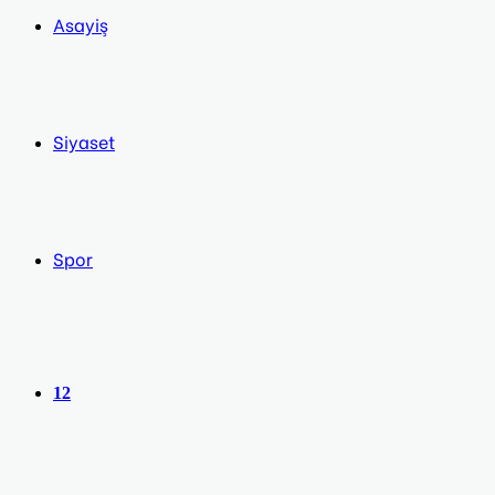
Asayiş
Siyaset
Spor
12