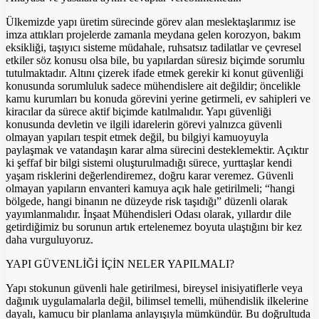
Ülkemizde yapı üretim sürecinde görev alan meslektaşlarımız ise
imza attıkları projelerde zamanla meydana gelen korozyon, bakım
eksikliği, taşıyıcı sisteme müdahale, ruhsatsız tadilatlar ve çevresel
etkiler söz konusu olsa bile, bu yapılardan süresiz biçimde sorumlu
tutulmaktadır. Altını çizerek ifade etmek gerekir ki konut güvenliği
konusunda sorumluluk sadece mühendislere ait değildir; öncelikle
kamu kurumları bu konuda görevini yerine getirmeli, ev sahipleri ve
kiracılar da sürece aktif biçimde katılmalıdır. Yapı güvenliği
konusunda devletin ve ilgili idarelerin görevi yalnızca güvenli
olmayan yapıları tespit etmek değil, bu bilgiyi kamuoyuyla
paylaşmak ve vatandaşın karar alma sürecini desteklemektir. Açıktır
ki şeffaf bir bilgi sistemi oluşturulmadığı sürece, yurttaşlar kendi
yaşam risklerini değerlendiremez, doğru karar veremez. Güvenli
olmayan yapıların envanteri kamuya açık hale getirilmeli; “hangi
bölgede, hangi binanın ne düzeyde risk taşıdığı” düzenli olarak
yayımlanmalıdır. İnşaat Mühendisleri Odası olarak, yıllardır dile
getirdiğimiz bu sorunun artık ertelenemez boyuta ulaştığını bir kez
daha vurguluyoruz.
YAPI GÜVENLİĞİ İÇİN NELER YAPILMALI?
Yapı stokunun güvenli hale getirilmesi, bireysel inisiyatiflerle veya
dağınık uygulamalarla değil, bilimsel temelli, mühendislik ilkelerine
dayalı, kamucu bir planlama anlayışıyla mümkündür. Bu doğrultuda