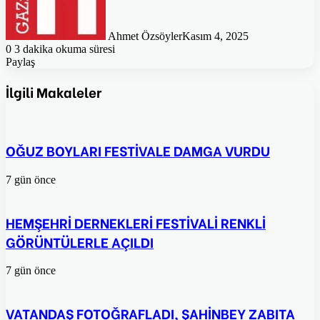
Ahmet Özsöyler
Kasım 4, 2025
0
3 dakika okuma süresi
Paylaş
Facebook
Twitter
Pinterest
WhatsApp
E-
Posta
İlgili Makaleler
ile
paylaş
OĞUZ BOYLARI FESTİVALE DAMGA VURDU
7 gün önce
HEMŞEHRİ DERNEKLERİ FESTİVALİ RENKLİ
GÖRÜNTÜLERLE AÇILDI
7 gün önce
VATANDAŞ FOTOĞRAFLADI, ŞAHİNBEY ZABITA