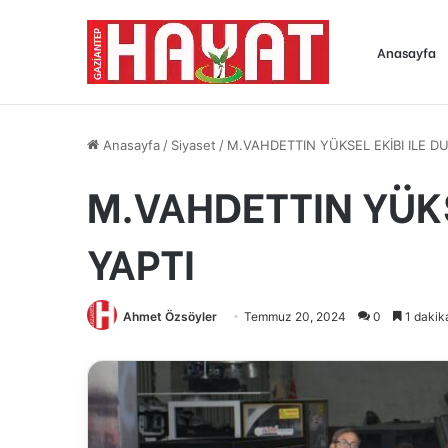
Anasayfa
Anasayfa
/
Siyaset
/
M.VAHDETTIN YÜKSEL EKİBI ILE 
M.VAHDETTIN YÜKS
YAPTI
Ahmet Özsöyler
Temmuz 20, 2024
0
1 dakik