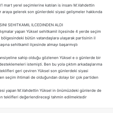
1 mart yerel seçimlerine katılan is insanı M.Vahdettin
ir araya gelerek son günlerdeki siyasi gelişmeler hakkında
INI SEHITKAMIL ILCEDINDEN ALDI
çalışmalar yapan Yüksel sehitkamil ilçesinde 4 yerde seçim
 bölgesindeki bütün vatandaşlara ulaşarak partisinin il
başına sehitkamil ilçesinde almayı başarmıştı
ansiyeline sahip olduğu gözlenen Yüksel e o günlerde bir
desteklemeleri istemişti. Ben bu yola çıktım arkadaşlarıma
klifleri geri çeviren Yüksel son günlerdeki siyasi
ken seçim ihtimali de olduğundan dolayı bir çok partiden
mesi yapan M.Vahdettin Yüksel in önümüzdeki günlerde de
len teklifleri değerlendirecegi tahmin edilmektedir