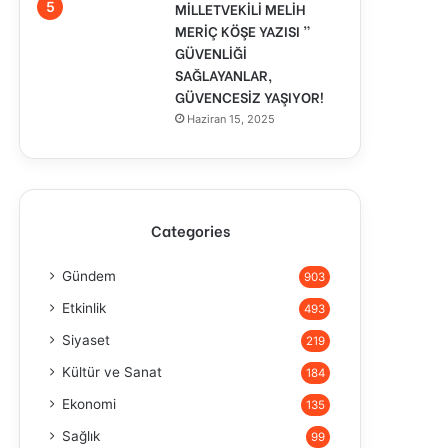
MİLLETVEKİLİ MELİH
MERİÇ KÖŞE YAZISI ”
GÜVENLİĞİ
SAĞLAYANLAR,
GÜVENCESİZ YAŞIYOR!
Haziran 15, 2025
Categories
Gündem
903
Etkinlik
493
Siyaset
219
Kültür ve Sanat
184
Ekonomi
135
Sağlık
99