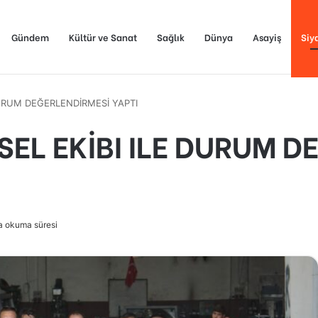
Gündem
Kültür ve Sanat
Sağlık
Dünya
Asayiş
Siy
DURUM DEĞERLENDİRMESİ YAPTI
EL EKİBI ILE DURUM D
a okuma süresi