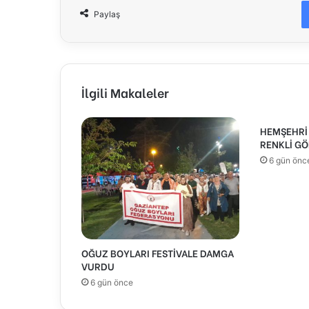
Paylaş
İlgili Makaleler
HEMŞEHRİ 
RENKLİ GÖ
6 gün önc
OĞUZ BOYLARI FESTİVALE DAMGA
VURDU
6 gün önce