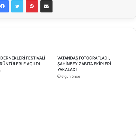
Facebook
Twitter
Pinterest
E-Posta ile paylaş
DERNEKLERİ FESTİVALİ
VATANDAŞ FOTOĞRAFLADI,
RÜNTÜLERLE AÇILDI
ŞAHİNBEY ZABITA EKİPLERİ
YAKALADI
e
6 gün önce