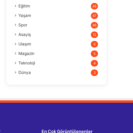
Eğitim
48
Yaşam
47
Spor
46
Asayiş
12
Ulaşım
6
Magazin
5
Teknoloji
4
Dünya
3
r
En Çok Görüntülenenler