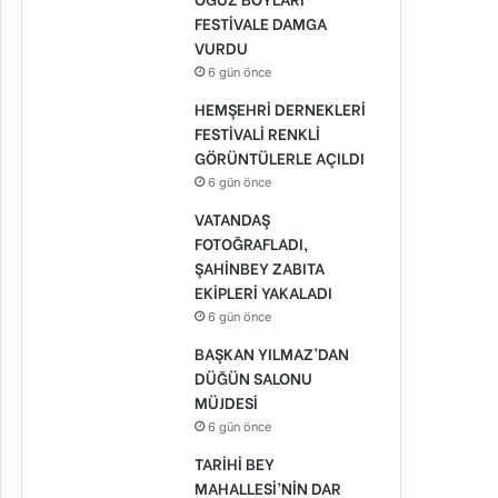
FESTİVALE DAMGA
VURDU
6 gün önce
HEMŞEHRİ DERNEKLERİ
FESTİVALİ RENKLİ
GÖRÜNTÜLERLE AÇILDI
6 gün önce
VATANDAŞ
FOTOĞRAFLADI,
ŞAHİNBEY ZABITA
EKİPLERİ YAKALADI
6 gün önce
BAŞKAN YILMAZ’DAN
DÜĞÜN SALONU
MÜJDESİ
6 gün önce
TARİHİ BEY
MAHALLESİ’NİN DAR