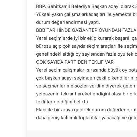
BBP. Şehitkamil Belediye Başkan adayi olarak 3
Yüksel yakın çalışma arkadaşları ile yemekte b
durum değerlendirmesi yaptı.
BBB TAŔİHİNDE GAZİANTEP OYUNDAN FAZLAS
Yerel seçimlerde iyi bir ekip kurarak başarılı 
bürosu açıp çok sayıda seçim araçları ile seçim
genelindeki aldığı oy sayisından fazla oyu tek 
ÇOK SAYIDA PARTIDEN TEKLIF VAR
Yerel secim çalışmaları sırasında büyük oy pot
çok başkan adayı seçimden çekilip kendilerini 
ve seçmenlerime sözler verdim diyerek gelen te
yelpazenin tekrar hareketlendigini olası bir er
teklifler geldiğini belirtti
Ekibi ile bir araya gelerek durum değerlendir
daha geniş katılımlı toplantılar yapacağı ve ge