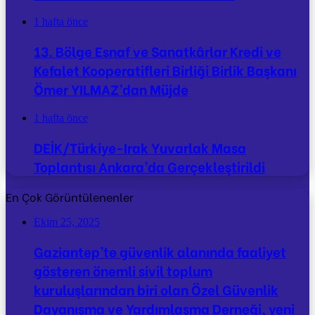
1 hafta önce
13. Bölge Esnaf ve Sanatkârlar Kredi ve
Kefalet Kooperatifleri Birliği Birlik Başkanı
Ömer YILMAZ’dan Müjde
1 hafta önce
DEİK/Türkiye-Irak Yuvarlak Masa
Toplantısı Ankara’da Gerçekleştirildi
En Çok Görüntülenenler
Ekim 25, 2025
Gaziantep’te güvenlik alanında faaliyet
gösteren önemli sivil toplum
kuruluşlarından biri olan Özel Güvenlik
Dayanışma ve Yardımlaşma Derneği, yeni