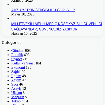
Aralık 6, 2023
ARZU YETKİN SERGİSİ İLGİ GÖRÜYOR
Mayıs 30, 2025
MİLLETVEKİLİ MELİH MERİÇ KÖŞE YAZISI ” GÜVENLİĞİ
SAĞLAYANLAR, GÜVENCESİZ YAŞIYOR!
Haziran 15, 2025
Categories
Gündem
903
Etkinlik
493
Siyaset
219
Kültür ve Sanat
184
Ekonomi
135
Sağlık
99
Eğitim
48
Yaşam
47
Spor
46
Asayiş
12
Ulaşım
6
Magazin
5
Teknoloji
4