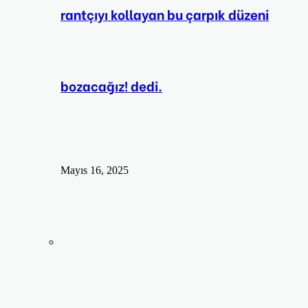
rantçıyı kollayan bu çarpık düzeni
bozacağız! dedi.
Mayıs 16, 2025