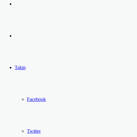
Arama
yap
Kayıt
...
Ol
Takip
Facebook
Twitter