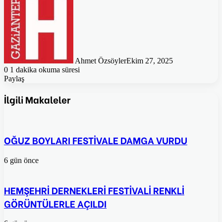
Ahmet Özsöyler
Ekim 27, 2025
0
1 dakika okuma süresi
Paylaş
Facebook
Twitter
Pinterest
WhatsApp
E-
Posta
İlgili Makaleler
ile
paylaş
OĞUZ BOYLARI FESTİVALE DAMGA VURDU
6 gün önce
HEMŞEHRİ DERNEKLERİ FESTİVALİ RENKLİ
GÖRÜNTÜLERLE AÇILDI