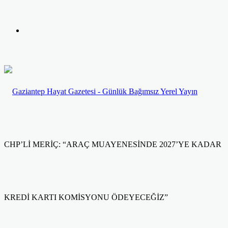
yap
Kayıt
...
Ol
CHP’Lİ MERİÇ: “ARAÇ MUAYENESİNDE 2027’YE KADAR
KREDİ KARTI KOMİSYONU ÖDEYECEĞİZ”