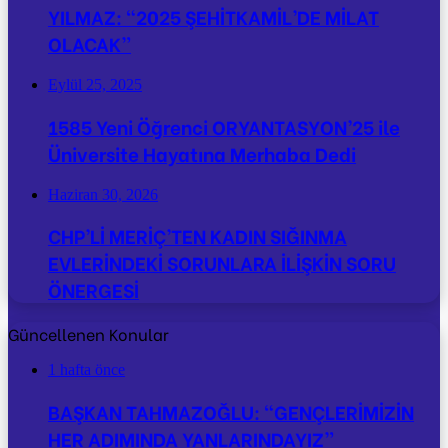
YILMAZ: “2025 ŞEHİTKAMİL’DE MİLAT
OLACAK”
Eylül 25, 2025
1585 Yeni Öğrenci ORYANTASYON’25 ile
Üniversite Hayatına Merhaba Dedi
Haziran 30, 2026
CHP’Lİ MERİÇ’TEN KADIN SIĞINMA
EVLERİNDEKİ SORUNLARA İLİŞKİN SORU
ÖNERGESİ
Güncellenen Konular
1 hafta önce
BAŞKAN TAHMAZOĞLU: “GENÇLERİMİZİN
HER ADIMINDA YANLARINDAYIZ”