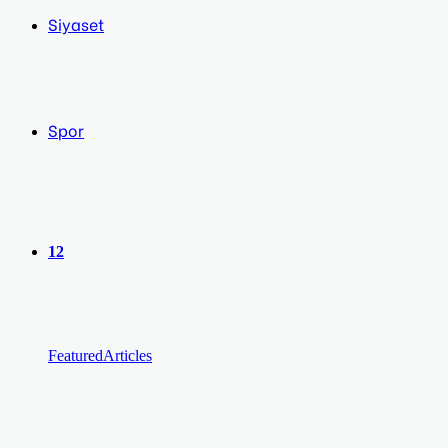
Siyaset
Spor
12
Featured
Articles