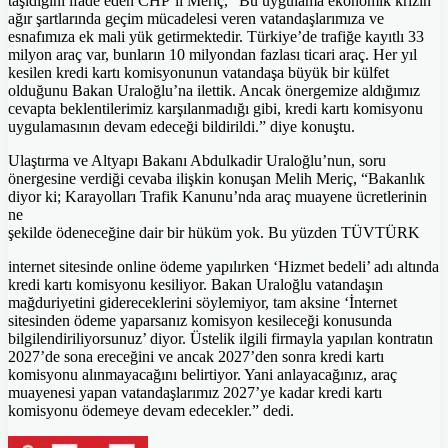
taşıdığını ifade eden CHP’li Meriç, “Bu uygulama ekonomik krizin
ağır şartlarında geçim mücadelesi veren vatandaşlarımıza ve
esnafımıza ek mali yük getirmektedir. Türkiye’de trafiğe kayıtlı 33
milyon araç var, bunların 10 milyondan fazlası ticari araç. Her yıl
kesilen kredi kartı komisyonunun vatandaşa büyük bir külfet
olduğunu Bakan Uraloğlu’na ilettik. Ancak önergemize aldığımız
cevapta beklentilerimiz karşılanmadığı gibi, kredi kartı komisyonu
uygulamasının devam edeceği bildirildi.” diye konuştu.
Ulaştırma ve Altyapı Bakanı Abdulkadir Uraloğlu’nun, soru
önergesine verdiği cevaba ilişkin konuşan Melih Meriç, “Bakanlık
diyor ki; Karayolları Trafik Kanunu’nda araç muayene ücretlerinin
ne
şekilde ödeneceğine dair bir hüküm yok. Bu yüzden TÜVTÜRK
internet sitesinde online ödeme yapılırken ‘Hizmet bedeli’ adı altında
kredi kartı komisyonu kesiliyor. Bakan Uraloğlu vatandaşın
mağduriyetini gidereceklerini söylemiyor, tam aksine ‘İnternet
sitesinden ödeme yaparsanız komisyon kesileceği konusunda
bilgilendiriliyorsunuz’ diyor. Üstelik ilgili firmayla yapılan kontratın
2027’de sona ereceğini ve ancak 2027’den sonra kredi kartı
komisyonu alınmayacağını belirtiyor. Yani anlayacağınız, araç
muayenesi yapan vatandaşlarımız 2027’ye kadar kredi kartı
komisyonu ödemeye devam edecekler.” dedi.