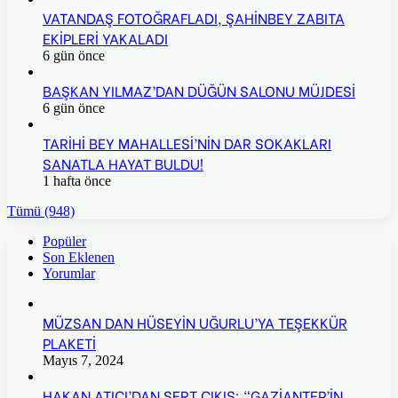
VATANDAŞ FOTOĞRAFLADI, ŞAHİNBEY ZABITA
EKİPLERİ YAKALADI
6 gün önce
BAŞKAN YILMAZ’DAN DÜĞÜN SALONU MÜJDESİ
6 gün önce
TARİHİ BEY MAHALLESİ’NİN DAR SOKAKLARI
SANATLA HAYAT BULDU!
1 hafta önce
Tümü (948)
Popüler
Son Eklenen
Yorumlar
MÜZSAN DAN HÜSEYİN UĞURLU’YA TEŞEKKÜR
PLAKETİ
Mayıs 7, 2024
HAKAN ATICI’DAN SERT ÇIKIŞ: “GAZİANTEP’İN