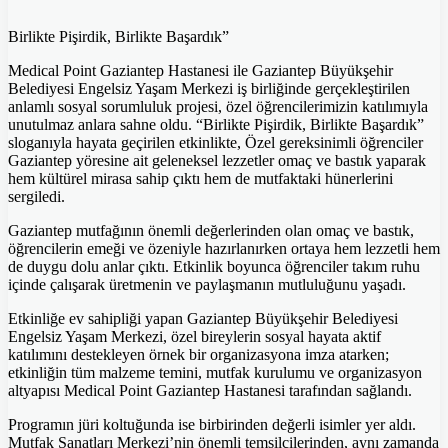
Birlikte Pişirdik, Birlikte Başardık”
Medical Point Gaziantep Hastanesi ile Gaziantep Büyükşehir
Belediyesi Engelsiz Yaşam Merkezi iş birliğinde gerçekleştirilen
anlamlı sosyal sorumluluk projesi, özel öğrencilerimizin katılımıyla
unutulmaz anlara sahne oldu. “Birlikte Pişirdik, Birlikte Başardık”
sloganıyla hayata geçirilen etkinlikte, Özel gereksinimli öğrenciler
Gaziantep yöresine ait geleneksel lezzetler omaç ve bastık yaparak
hem kültürel mirasa sahip çıktı hem de mutfaktaki hünerlerini
sergiledi.
Gaziantep mutfağının önemli değerlerinden olan omaç ve bastık,
öğrencilerin emeği ve özeniyle hazırlanırken ortaya hem lezzetli hem
de duygu dolu anlar çıktı. Etkinlik boyunca öğrenciler takım ruhu
içinde çalışarak üretmenin ve paylaşmanın mutluluğunu yaşadı.
Etkinliğe ev sahipliği yapan Gaziantep Büyükşehir Belediyesi
Engelsiz Yaşam Merkezi, özel bireylerin sosyal hayata aktif
katılımını destekleyen örnek bir organizasyona imza atarken;
etkinliğin tüm malzeme temini, mutfak kurulumu ve organizasyon
altyapısı Medical Point Gaziantep Hastanesi tarafından sağlandı.
Programın jüri koltuğunda ise birbirinden değerli isimler yer aldı.
Mutfak Sanatları Merkezi’nin önemli temsilcilerinden, aynı zamanda