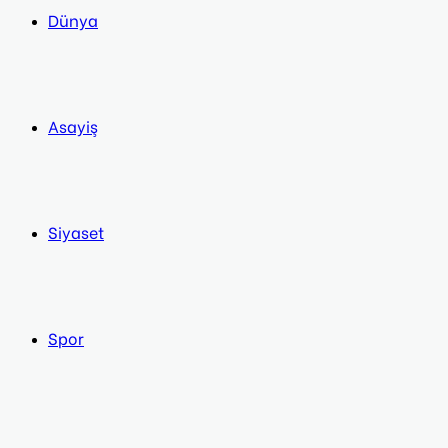
Dünya
Asayiş
Siyaset
Spor