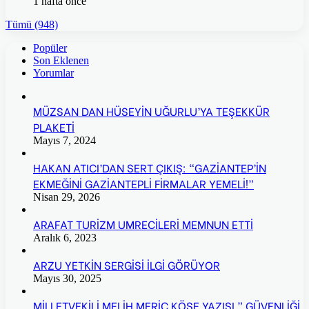
1 hafta önce
Tümü (948)
Popüler
Son Eklenen
Yorumlar
MÜZSAN DAN HÜSEYİN UĞURLU’YA TEŞEKKÜR
PLAKETİ
Mayıs 7, 2024
HAKAN ATICI’DAN SERT ÇIKIŞ: “GAZİANTEP’İN
EKMEĞİNİ GAZİANTEPLİ FİRMALAR YEMELİ!”
Nisan 29, 2026
ARAFAT TURİZM UMRECİLERİ MEMNUN ETTİ
Aralık 6, 2023
ARZU YETKİN SERGİSİ İLGİ GÖRÜYOR
Mayıs 30, 2025
MİLLETVEKİLİ MELİH MERİÇ KÖŞE YAZISI ” GÜVENLİĞİ