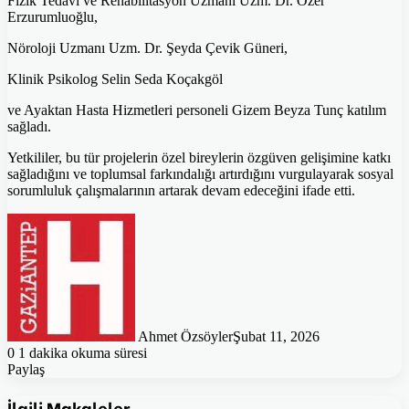
Fizik Tedavi ve Rehabilitasyon Uzmanı Uzm. Dr. Özer
Erzurumluoğlu,
Nöroloji Uzmanı Uzm. Dr. Şeyda Çevik Güneri,
Klinik Psikolog Selin Seda Koçakgöl
ve Ayaktan Hasta Hizmetleri personeli Gizem Beyza Tunç katılım
sağladı.
Yetkililer, bu tür projelerin özel bireylerin özgüven gelişimine katkı
sağladığını ve toplumsal farkındalığı artırdığını vurgulayarak sosyal
sorumluluk çalışmalarının artarak devam edeceğini ifade etti.
Ahmet Özsöyler
Şubat 11, 2026
0
1 dakika okuma süresi
Paylaş
Facebook
Twitter
Pinterest
WhatsApp
E-
Posta
İlgili Makaleler