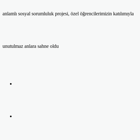
anlamlı sosyal sorumluluk projesi, özel öğrencilerimizin katılımıyla
unutulmaz anlara sahne oldu
Facebook
Twitter
LinkedIn
Yazdır
Previous
post
Next