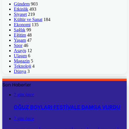
Gündem
903
Etkinlik
493
Siyaset
219
Kültür ve Sanat
184
Ekonomi
135
Sağlık
99
Eğitim
48
Yaşam
47
Spor
46
Asayiş
12
Ulaşım
6
Magazin
5
Teknoloji
4
Dünya
3
Son Haberler
7 gün önce
OĞUZ BOYLARI FESTİVALE DAMGA VURDU
7 gün önce