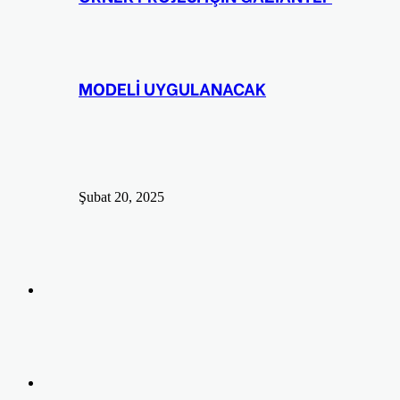
MODELİ UYGULANACAK
Şubat 20, 2025
Arama
yap
Kayıt