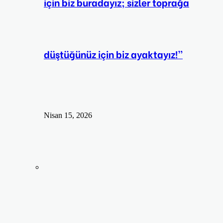
için biz buradayız; sizler toprağa
düştüğünüz için biz ayaktayız!”
Nisan 15, 2026