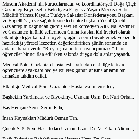
Musem Akademi’nin kurucularından ve koordinatör şefi Doğa Çitçi;
Gaziantep Büyükşehir Belediyesi Engelsiz Yaşam Merkezi Şube
Müdürü Yılmaz Kayalı; Türkiye Sakatlar Konfederasyonu Başkanı
ve Engelli Yaşlı ve sağlık hizmetleri daire başkanı Yusuf Çelebi;
Gaziantep’in bağrından çıkmış sevilen komedyen Ali Celal Aydıner
ve Gaziantep’in ünlü şeflerinden Cuma Kaplan jüri üyeleri olarak
etkinliğe değer kattı. Jüri üyeleri, öğrencilerin büyük emek ve özenle
hazırladığı yöresel lezzetleri değerlendirirken günün sonunda en
anlamlı kararı verdi: “Bu yarışmanın birincisi hepimiziz.” Tüm
öğrenciler birinci ilan edilirken salonda duygu dolu anlar yaşandı.
Medical Point Gaziantep Hastanesi tarafından etkinliğe katılan
öğrencilere ayakkabı hediye edilerek günün anısına anlamlı bir
armağan takdim edildi.
Etkinliğe Medical Point Gaziantep Hastanesi’ni temsilen;
Başhekim Yardımcısı ve Biyokimya Uzmanı Uzm. Dr. Nuri Orhan,
Baş Hemşire Sema Serpil Kılıç,
İnsan Kaynakları Müdürü Osman Tan,
Çocuk Sağlığı ve Hastalıkları Uzmanı Uzm. Dr. M. Erkan Altuncu,