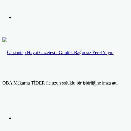
yap
Kayıt
...
Ol
OBA Makarna TİDER ile uzun soluklu bir işbirliğine imza attı
Facebook
Twitter
LinkedIn
Yazdır
Previous