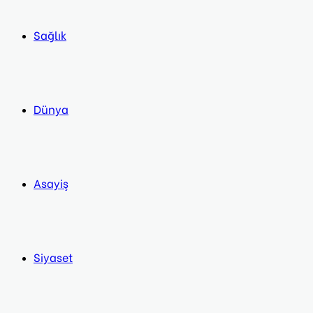
Sağlık
Dünya
Asayiş
Siyaset