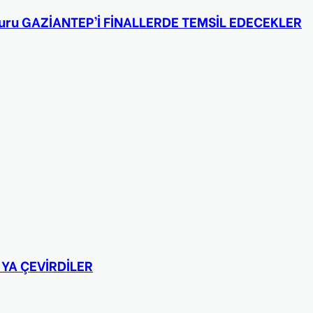
ururu GAZİANTEP’İ FİNALLERDE TEMSİL EDECEKLER
YA ÇEVİRDİLER