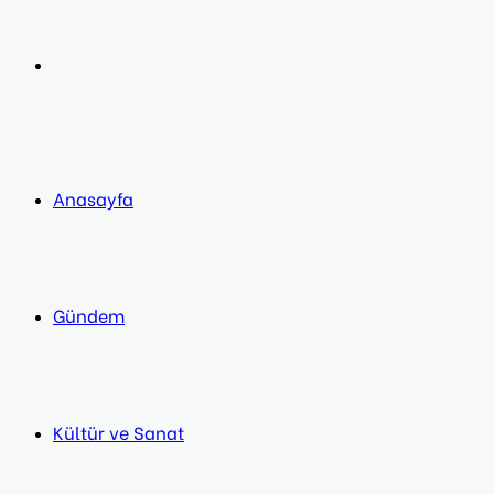
post
Next
post
Anasayfa
Gündem
Kültür ve Sanat