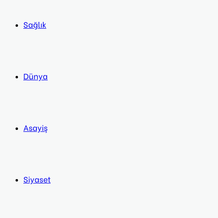
Sağlık
Dünya
Asayiş
Siyaset