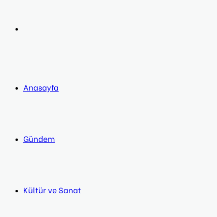
post
Next
post
Anasayfa
Gündem
Kültür ve Sanat