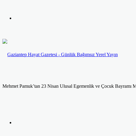
yap
Kayıt
...
Ol
Mehmet Pamuk’tan 23 Nisan Ulusal Egemenlik ve Çocuk Bayramı M
Facebook
Twitter
LinkedIn
Yazdır
Previous