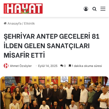
Kayıt
Arama
M
Ol
yap
...
Anasayfa
/
Etkinlik
ŞEHRİYAR ANTEP GECELERİ 81
İLDEN GELEN SANATÇILARI
MİSAFİR ETTİ
Ahmet Özsöyler
Eylül 14, 2025
0
1 dakika okuma süresi