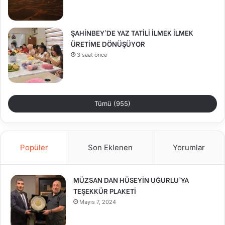
ŞAHİNBEY’DE YAZ TATİLİ İLMEK İLMEK
ÜRETİME DÖNÜŞÜYOR
3 saat önce
Tümü (955)
Popüler
Son Eklenen
Yorumlar
MÜZSAN DAN HÜSEYİN UĞURLU’YA
TEŞEKKÜR PLAKETİ
Mayıs 7, 2024