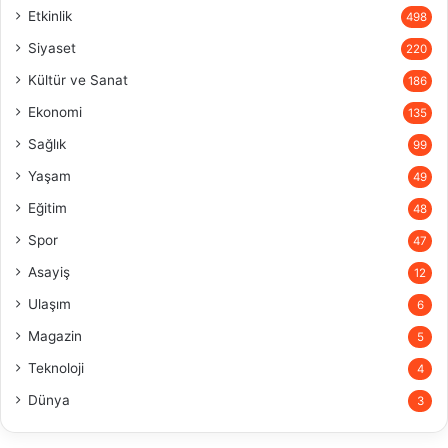
Etkinlik
498
Siyaset
220
Kültür ve Sanat
186
Ekonomi
135
Sağlık
99
Yaşam
49
Eğitim
48
Spor
47
Asayiş
12
Ulaşım
6
Magazin
5
Teknoloji
4
Dünya
3