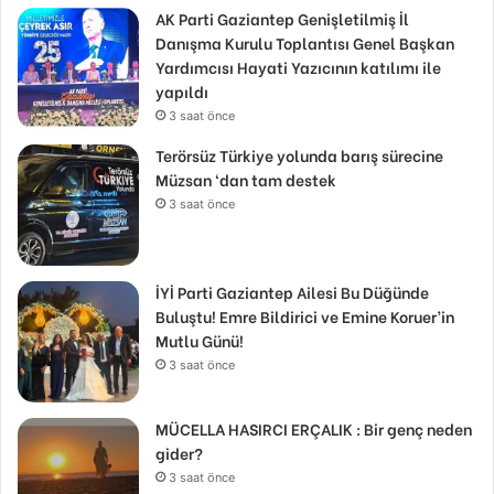
AK Parti Gaziantep Genişletilmiş İl
Danışma Kurulu Toplantısı Genel Başkan
Yardımcısı Hayati Yazıcının katılımı ile
yapıldı
3 saat önce
Terörsüz Türkiye yolunda barış sürecine
Müzsan ‘dan tam destek
3 saat önce
İYİ Parti Gaziantep Ailesi Bu Düğünde
Buluştu! Emre Bildirici ve Emine Koruer’in
Mutlu Günü!
3 saat önce
MÜCELLA HASIRCI ERÇALIK : Bir genç neden
gider?
3 saat önce