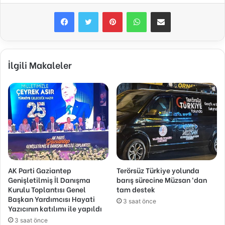
Facebook
Twitter
Pinterest
WhatsApp
E-Posta ile paylaş
İlgili Makaleler
AK Parti Gaziantep
Terörsüz Türkiye yolunda
Genişletilmiş İl Danışma
barış sürecine Müzsan ‘dan
Kurulu Toplantısı Genel
tam destek
Başkan Yardımcısı Hayati
3 saat önce
Yazıcının katılımı ile yapıldı
3 saat önce