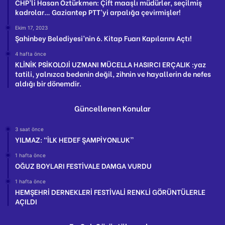
CHP’li Hasan Öztürkmen: Çift maaşlı müdürler, seçilmiş
kadrolar… Gaziantep PTT’yi arpalığa çevirmişler!
Ekim 17, 2023
Şahinbey Belediyesi’nin 6. Kitap Fuarı Kapılarını Açtı!
4 hafta önce
KLİNİK PSİKOLOJİ UZMANI MÜCELLA HASIRCI ERÇALIK :yaz
tatili, yalnızca bedenin değil, zihnin ve hayallerin de nefes
aldığı bir dönemdir.
Güncellenen Konular
3 saat önce
YILMAZ: “İLK HEDEF ŞAMPİYONLUK”
1 hafta önce
OĞUZ BOYLARI FESTİVALE DAMGA VURDU
1 hafta önce
HEMŞEHRİ DERNEKLERİ FESTİVALİ RENKLİ GÖRÜNTÜLERLE
AÇILDI