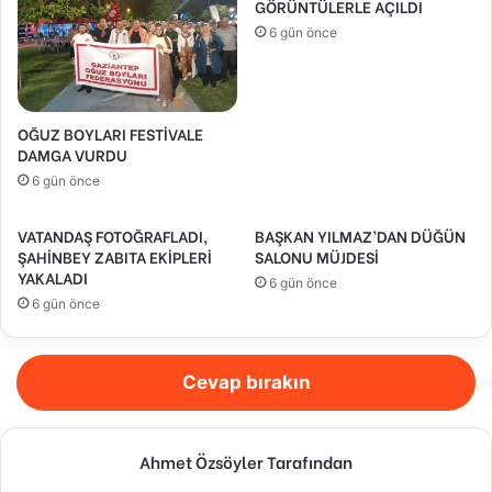
GÖRÜNTÜLERLE AÇILDI
6 gün önce
OĞUZ BOYLARI FESTİVALE
DAMGA VURDU
6 gün önce
VATANDAŞ FOTOĞRAFLADI,
BAŞKAN YILMAZ’DAN DÜĞÜN
ŞAHİNBEY ZABITA EKİPLERİ
SALONU MÜJDESİ
YAKALADI
6 gün önce
6 gün önce
Cevap bırakın
Ahmet Özsöyler Tarafından