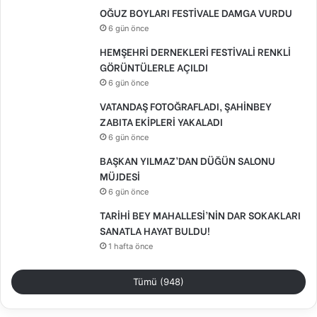
OĞUZ BOYLARI FESTİVALE DAMGA VURDU
6 gün önce
HEMŞEHRİ DERNEKLERİ FESTİVALİ RENKLİ
GÖRÜNTÜLERLE AÇILDI
6 gün önce
VATANDAŞ FOTOĞRAFLADI, ŞAHİNBEY
ZABITA EKİPLERİ YAKALADI
6 gün önce
BAŞKAN YILMAZ’DAN DÜĞÜN SALONU
MÜJDESİ
6 gün önce
TARİHİ BEY MAHALLESİ’NİN DAR SOKAKLARI
SANATLA HAYAT BULDU!
1 hafta önce
Tümü (948)