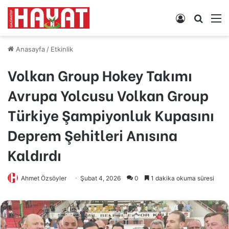
Kayıt
Arama
M
Ol
yap
...
Anasayfa
/
Etkinlik
Volkan Group Hokey Takımı
Avrupa Yolcusu Volkan Group
Türkiye Şampiyonluk Kupasını
Deprem Şehitleri Anısına
Kaldırdı
Ahmet Özsöyler
Şubat 4, 2026
0
1 dakika okuma süresi