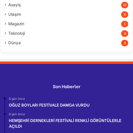
Asayiş
12
Ulaşım
6
Magazin
5
Teknoloji
4
Dünya
3
Son Haberler
6 gün önce
OĞUZ BOYLARI FESTİVALE DAMGA VURDU
6 gün önce
HEMŞEHRİ DERNEKLERİ FESTİVALİ RENKLİ GÖRÜNTÜLERLE
AÇILDI