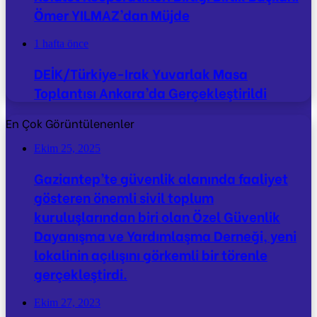
Ömer YILMAZ’dan Müjde
1 hafta önce
DEİK/Türkiye-Irak Yuvarlak Masa
Toplantısı Ankara’da Gerçekleştirildi
En Çok Görüntülenenler
Ekim 25, 2025
Gaziantep’te güvenlik alanında faaliyet
gösteren önemli sivil toplum
kuruluşlarından biri olan Özel Güvenlik
Dayanışma ve Yardımlaşma Derneği, yeni
lokalinin açılışını görkemli bir törenle
gerçekleştirdi.
Ekim 27, 2023