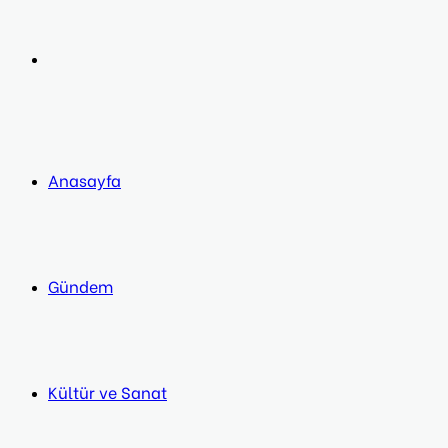
post
Next
post
Anasayfa
Gündem
Kültür ve Sanat