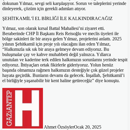
dokunan Yılmaz, sevgi seli karşılaşıyor. Sorun ve taleplerini yerinde
dinleyerek, çözüm için gerekli adımları atıyor.
ŞEHİTKAMİL’İ EL BİRLİĞİ İLE KALKINDIRACAĞIZ
Yılmaz, son olarak kırsal Battal Mahallesi’ni ziyaret etti.
Beraberinde CHP İl Başkanı Reis Reisoğlu ve meclis üyeleri ile
bölge sakinleri ile bir araya gelen Yılmaz, projelerini anlattı. 2025
yılının Şehitkamil için proje yılı olacağını ilan eden Yılmaz,
“Halkımızla sık sık bir araya gelmeye devam ediyoruz. Bu
buluşmalar çay ve kahve muhabbeti değil yalnızca. Yıllarca
unutulan ve kaderine terk edilen halkımızın sorunlarını yerinde tespit
ediyoruz. İhtiyaçları ortak fikirlerle gideriyoruz. Yolun henüz
başında olmamıza rağmen halkımızın desteğiyle çok güzel projeler
hayata geçirdik. Bunların devamı da gelecek. İnşallah, Şehitkamil’i
el birliğiyle yaşanabilir bir kent haline getireceğiz” diye konuştu.
Ahmet Özsöyler
Ocak 20, 2025