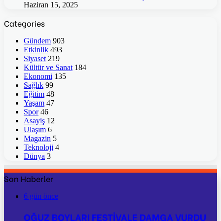
Haziran 15, 2025
Categories
Gündem
903
Etkinlik
493
Siyaset
219
Kültür ve Sanat
184
Ekonomi
135
Sağlık
99
Eğitim
48
Yaşam
47
Spor
46
Asayiş
12
Ulaşım
6
Magazin
5
Teknoloji
4
Dünya
3
Son Haberler
6 gün önce
OĞUZ BOYLARI FESTİVALE DAMGA VURDU