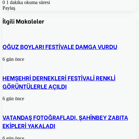
0
1 dakika okuma süresi
Paylaş
Facebook
Twitter
Pinterest
WhatsApp
E-
Posta
İlgili Makaleler
ile
paylaş
OĞUZ BOYLARI FESTİVALE DAMGA VURDU
6 gün önce
HEMŞEHRİ DERNEKLERİ FESTİVALİ RENKLİ
GÖRÜNTÜLERLE AÇILDI
6 gün önce
VATANDAŞ FOTOĞRAFLADI, ŞAHİNBEY ZABITA
EKİPLERİ YAKALADI
6 gün önce