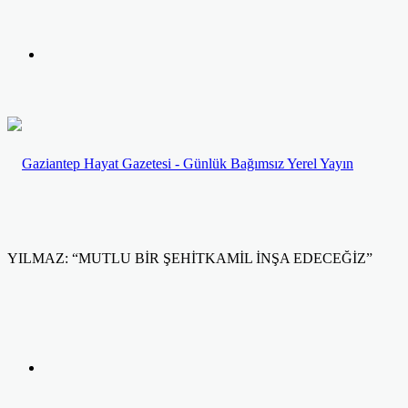
yap
Kayıt
...
Ol
YILMAZ: “MUTLU BİR ŞEHİTKAMİL İNŞA EDECEĞİZ”
Facebook
Twitter
LinkedIn
Yazdır
Previous