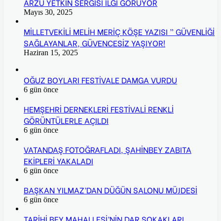
ARZU YETKİN SERGİSİ İLGİ GÖRÜYOR
Mayıs 30, 2025
MİLLETVEKİLİ MELİH MERİÇ KÖŞE YAZISI ” GÜVENLİĞİ
SAĞLAYANLAR, GÜVENCESİZ YAŞIYOR!
Haziran 15, 2025
OĞUZ BOYLARI FESTİVALE DAMGA VURDU
6 gün önce
HEMŞEHRİ DERNEKLERİ FESTİVALİ RENKLİ
GÖRÜNTÜLERLE AÇILDI
6 gün önce
VATANDAŞ FOTOĞRAFLADI, ŞAHİNBEY ZABITA
EKİPLERİ YAKALADI
6 gün önce
BAŞKAN YILMAZ’DAN DÜĞÜN SALONU MÜJDESİ
6 gün önce
TARİHİ BEY MAHALLESİ’NİN DAR SOKAKLARI