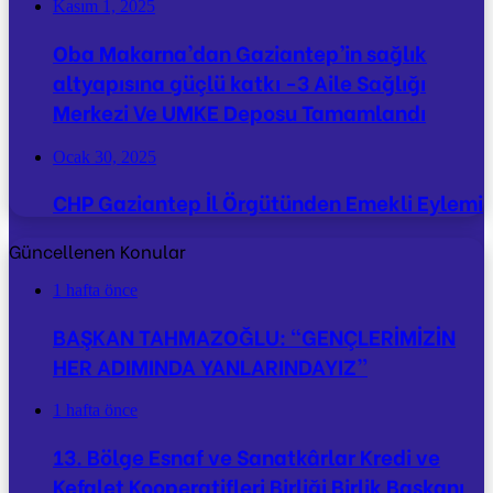
Kasım 1, 2025
Oba Makarna’dan Gaziantep’in sağlık
altyapısına güçlü katkı -3 Aile Sağlığı
Merkezi Ve UMKE Deposu Tamamlandı
Ocak 30, 2025
CHP Gaziantep İl Örgütünden Emekli Eylemi
Güncellenen Konular
1 hafta önce
BAŞKAN TAHMAZOĞLU: “GENÇLERİMİZİN
HER ADIMINDA YANLARINDAYIZ”
1 hafta önce
13. Bölge Esnaf ve Sanatkârlar Kredi ve
Kefalet Kooperatifleri Birliği Birlik Başkanı