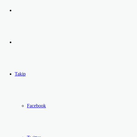
Arama
yap
Kayıt
...
Ol
Takip
Facebook