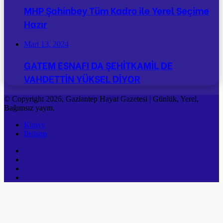
MHP Şahinbey Tüm Kadro ile Yerel Seçime
Hazır
Mart 13, 2024
GATEM ESNAFI DA ŞEHİTKAMİL DE
VAHDETTİN YÜKSEL DİYOR
© Copyright 2026, Gaziantep Hayat Gazetesi | Günlük, Yerel,
Bağımsız yayın.
Künye
İletişim
Facebook
Twitter
YouTube
Instagram
Facebook
Twitter
Reddit
WhatsApp
Telegram
Viber
Başa
dön
tuşu