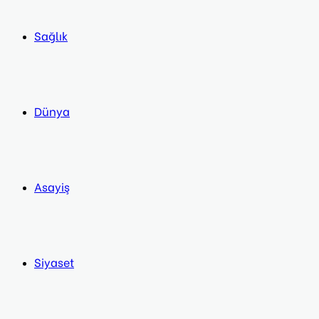
Sağlık
Dünya
Asayiş
Siyaset