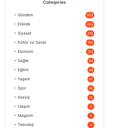
Categories
Gündem
903
Etkinlik
493
Siyaset
219
Kültür ve Sanat
184
Ekonomi
135
Sağlık
99
Eğitim
48
Yaşam
47
Spor
46
Asayiş
12
Ulaşım
6
Magazin
5
Teknoloji
4