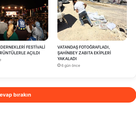
DERNEKLERİ FESTİVALİ
VATANDAŞ FOTOĞRAFLADI,
RÜNTÜLERLE AÇILDI
ŞAHİNBEY ZABITA EKİPLERİ
YAKALADI
e
6 gün önce
evap bırakın