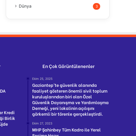
Dünya
3
r
En Çok Görüntülenenler
Ekim 25, 2025
Gaziantep’te güvenlik alanında
NDA
faaliyet gösteren önemli sivil toplum
kuruluşlarından biri olan Özel
Güvenlik Dayanışma ve Yardımlaşma
Derneği, yeni lokalinin açılışını
ar Kredi
görkemli bir törenle gerçekleştirdi.
ği Birlik
üjde
Ekim 27, 2023
MHP Şahinbey Tüm Kadro ile Yerel
Seçime Hazır