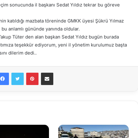
eçim sonucunda il başkanı Sedat Yıldız tekrar bu göreve
inin katıldığı mazbata töreninde GMKK üyesi Şükrü Yılmaz
n bu anlamlı gününde yanında oldular.
akup Tüter den alan başkan Sedat Yıldız bugün burada
tımıza teşekkür ediyorum, yeni il yönetim kurulumuz başta
nı dilerim dedi..
Facebook
Twitter
Pinterest
E-Posta ile paylaş