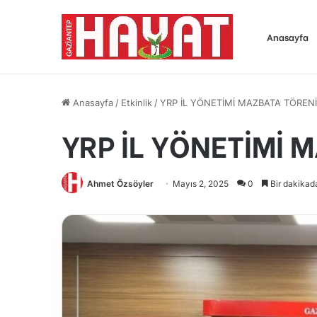
Anasayfa
Anasayfa
/
Etkinlik
/
YRP İL YÖNETİMİ MAZBATA TÖREN
YRP İL YÖNETİMİ 
Ahmet Özsöyler
Mayıs 2, 2025
0
Bir dakikad