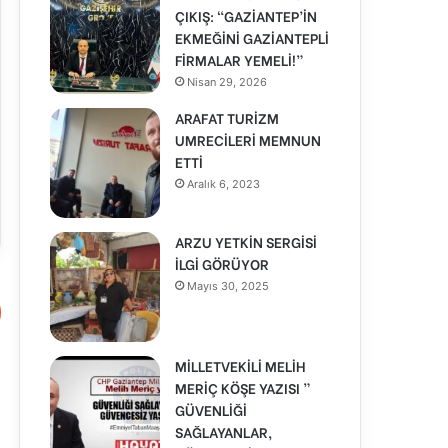
ÇIKIŞ: “GAZİANTEP’İN
EKMEĞİNİ GAZİANTEPLİ
FİRMALAR YEMELİ!”
Nisan 29, 2026
ARAFAT TURİZM
UMRECİLERİ MEMNUN
ETTİ
Aralık 6, 2023
ARZU YETKİN SERGİSİ
İLGİ GÖRÜYOR
Mayıs 30, 2025
MİLLETVEKİLİ MELİH
MERİÇ KÖŞE YAZISI ”
GÜVENLİĞİ
SAĞLAYANLAR,