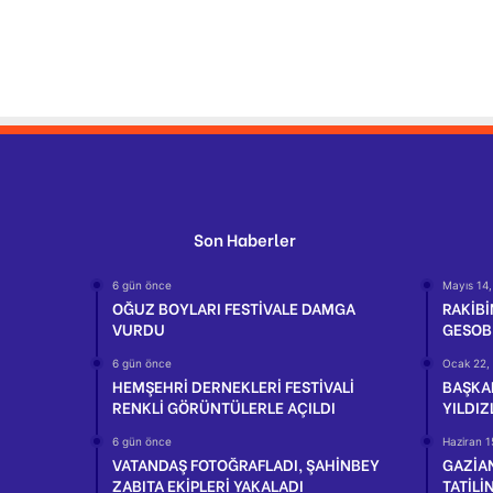
Son Haberler
6 gün önce
Mayıs 14
OĞUZ BOYLARI FESTİVALE DAMGA
RAKİB
VURDU
GESOB
6 gün önce
Ocak 22,
HEMŞEHRİ DERNEKLERİ FESTİVALİ
BAŞKAN
RENKLİ GÖRÜNTÜLERLE AÇILDI
YILDIZ
6 gün önce
Haziran 1
VATANDAŞ FOTOĞRAFLADI, ŞAHİNBEY
GAZİA
ZABITA EKİPLERİ YAKALADI
TATİLİ