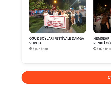
OĞUZ BOYLARI FESTİVALE DAMGA
HEMŞEHRİ 
VURDU
RENKLİ GÖ
6 gün önce
6 gün önc
C