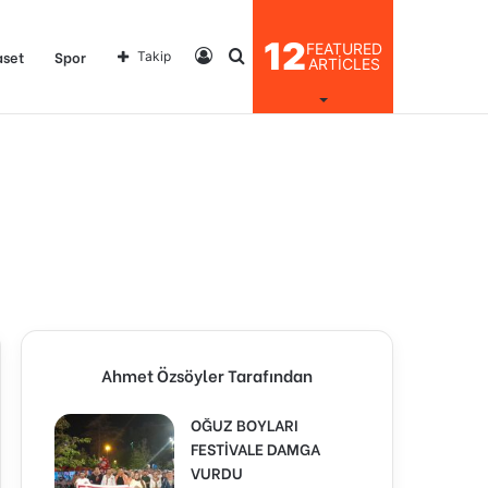
12
FEATURED
Kayıt
Arama
aset
Spor
Takip
ARTICLES
Ol
yap
...
Ahmet Özsöyler Tarafından
OĞUZ BOYLARI
FESTİVALE DAMGA
VURDU