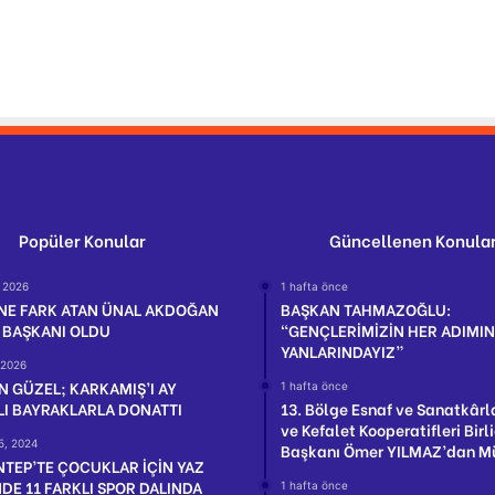
Popüler Konular
Güncellenen Konula
, 2026
1 hafta önce
İNE FARK ATAN ÜNAL AKDOĞAN
BAŞKAN TAHMAZOĞLU:
 BAŞKANI OLDU
“GENÇLERİMİZİN HER ADIMI
YANLARINDAYIZ”
 2026
 GÜZEL; KARKAMIŞ’I AY
1 hafta önce
LI BAYRAKLARLA DONATTI
13. Bölge Esnaf ve Sanatkârl
ve Kefalet Kooperatifleri Birli
5, 2024
Başkanı Ömer YILMAZ’dan M
NTEP’TE ÇOCUKLAR İÇİN YAZ
NDE 11 FARKLI SPOR DALINDA
1 hafta önce