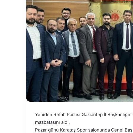
Yeniden Refah Partisi Gaziantep İl Başkanlığına
mazbatasını aldı.
Pazar günü Karataş Spor salonunda Genel Başkan