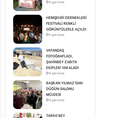
6 gün önce
HEMŞEHRİ DERNEKLERİ
FESTİVALİ RENKLİ
GÖRÜNTÜLERLE AÇILDI
6 gün önce
VATANDAŞ
FOTOĞRAFLADI,
ŞAHİNBEY ZABITA
EKİPLERİ YAKALADI
6 gün önce
BAŞKAN YILMAZ’DAN
DÜĞÜN SALONU
MÜJDESİ
6 gün önce
TARİHİ BEY