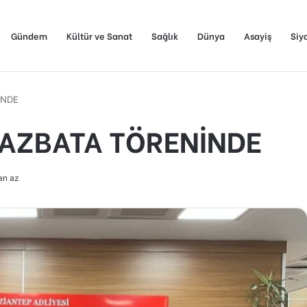
Gündem
Kültür ve Sanat
Sağlık
Dünya
Asayiş
Siy
İNDE
MAZBATA TÖRENİNDE
an az