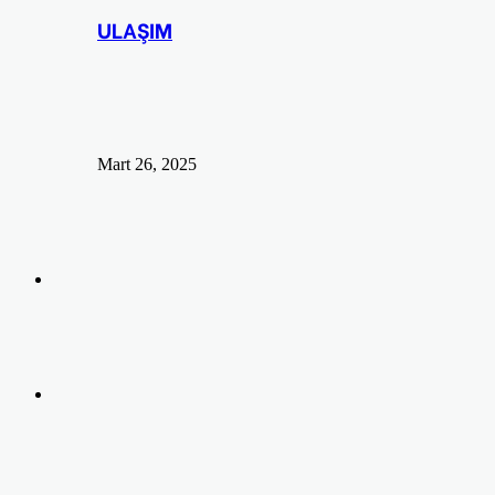
ULAŞIM
Mart 26, 2025
Arama
yap
Kayıt