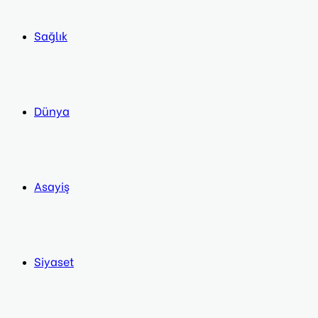
Sağlık
Dünya
Asayiş
Siyaset