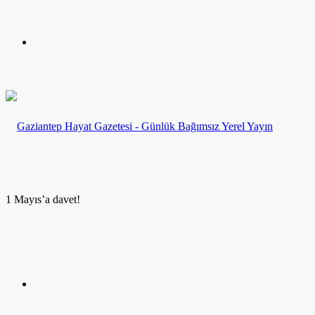
yap
Kayıt
...
Ol
1 Mayıs’a davet!
Facebook
Twitter
LinkedIn
Yazdır
Previous