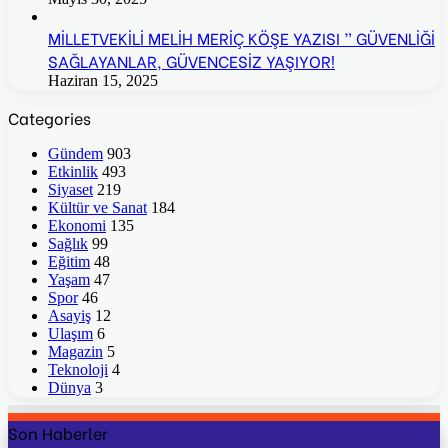
MİLLETVEKİLİ MELİH MERİÇ KÖŞE YAZISI ” GÜVENLİĞİ
SAĞLAYANLAR, GÜVENCESİZ YAŞIYOR!
Haziran 15, 2025
Categories
Gündem
903
Etkinlik
493
Siyaset
219
Kültür ve Sanat
184
Ekonomi
135
Sağlık
99
Eğitim
48
Yaşam
47
Spor
46
Asayiş
12
Ulaşım
6
Magazin
5
Teknoloji
4
Dünya
3
Son Haberler