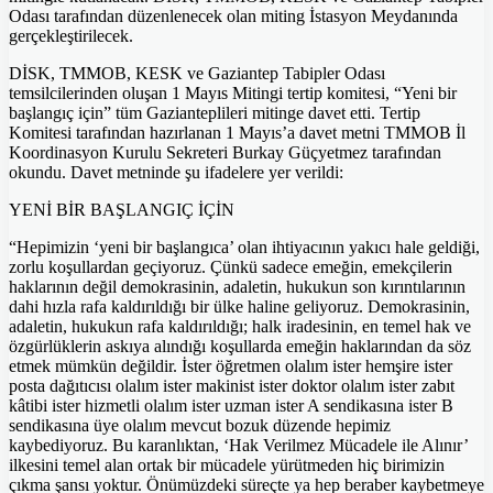
Odası tarafından düzenlenecek olan miting İstasyon Meydanında
gerçekleştirilecek.
DİSK, TMMOB, KESK ve Gaziantep Tabipler Odası
temsilcilerinden oluşan 1 Mayıs Mitingi tertip komitesi, “Yeni bir
başlangıç için” tüm Gazianteplileri mitinge davet etti. Tertip
Komitesi tarafından hazırlanan 1 Mayıs’a davet metni TMMOB İl
Koordinasyon Kurulu Sekreteri Burkay Güçyetmez tarafından
okundu. Davet metninde şu ifadelere yer verildi:
YENİ BİR BAŞLANGIÇ İÇİN
“Hepimizin ‘yeni bir başlangıca’ olan ihtiyacının yakıcı hale geldiği,
zorlu koşullardan geçiyoruz. Çünkü sadece emeğin, emekçilerin
haklarının değil demokrasinin, adaletin, hukukun son kırıntılarının
dahi hızla rafa kaldırıldığı bir ülke haline geliyoruz. Demokrasinin,
adaletin, hukukun rafa kaldırıldığı; halk iradesinin, en temel hak ve
özgürlüklerin askıya alındığı koşullarda emeğin haklarından da söz
etmek mümkün değildir. İster öğretmen olalım ister hemşire ister
posta dağıtıcısı olalım ister makinist ister doktor olalım ister zabıt
kâtibi ister hizmetli olalım ister uzman ister A sendikasına ister B
sendikasına üye olalım mevcut bozuk düzende hepimiz
kaybediyoruz. Bu karanlıktan, ‘Hak Verilmez Mücadele ile Alınır’
ilkesini temel alan ortak bir mücadele yürütmeden hiç birimizin
çıkma şansı yoktur. Önümüzdeki süreçte ya hep beraber kaybetmeye