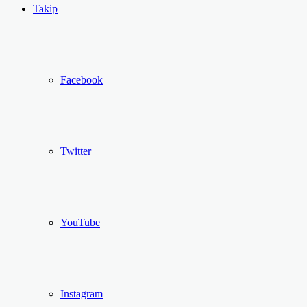
...
Ol
Takip
Facebook
Twitter
YouTube
Instagram