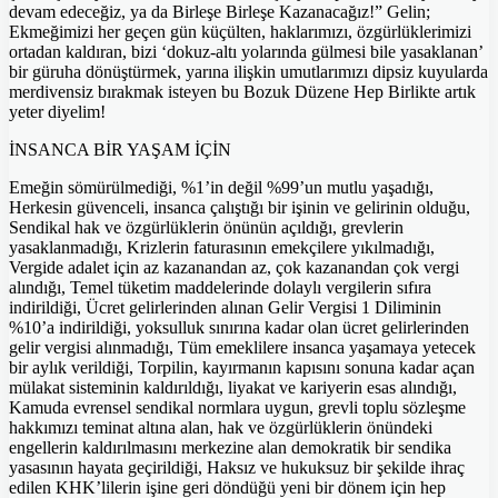
devam edeceğiz, ya da Birleşe Birleşe Kazanacağız!” Gelin;
Ekmeğimizi her geçen gün küçülten, haklarımızı, özgürlüklerimizi
ortadan kaldıran, bizi ‘dokuz-altı yolarında gülmesi bile yasaklanan’
bir güruha dönüştürmek, yarına ilişkin umutlarımızı dipsiz kuyularda
merdivensiz bırakmak isteyen bu Bozuk Düzene Hep Birlikte artık
yeter diyelim!
İNSANCA BİR YAŞAM İÇİN
Emeğin sömürülmediği, %1’in değil %99’un mutlu yaşadığı,
Herkesin güvenceli, insanca çalıştığı bir işinin ve gelirinin olduğu,
Sendikal hak ve özgürlüklerin önünün açıldığı, grevlerin
yasaklanmadığı, Krizlerin faturasının emekçilere yıkılmadığı,
Vergide adalet için az kazanandan az, çok kazanandan çok vergi
alındığı, Temel tüketim maddelerinde dolaylı vergilerin sıfıra
indirildiği, Ücret gelirlerinden alınan Gelir Vergisi 1 Diliminin
%10’a indirildiği, yoksulluk sınırına kadar olan ücret gelirlerinden
gelir vergisi alınmadığı, Tüm emeklilere insanca yaşamaya yetecek
bir aylık verildiği, Torpilin, kayırmanın kapısını sonuna kadar açan
mülakat sisteminin kaldırıldığı, liyakat ve kariyerin esas alındığı,
Kamuda evrensel sendikal normlara uygun, grevli toplu sözleşme
hakkımızı teminat altına alan, hak ve özgürlüklerin önündeki
engellerin kaldırılmasını merkezine alan demokratik bir sendika
yasasının hayata geçirildiği, Haksız ve hukuksuz bir şekilde ihraç
edilen KHK’lilerin işine geri döndüğü yeni bir dönem için hep