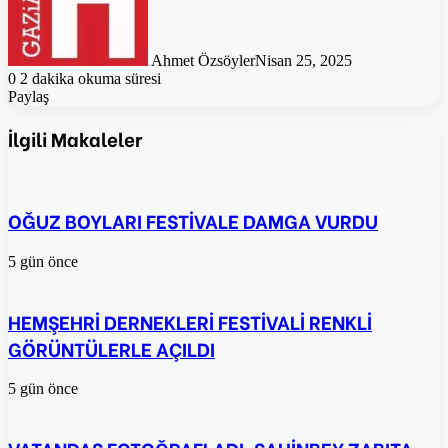
Ahmet Özsöyler
Nisan 25, 2025
0
2 dakika okuma süresi
Paylaş
Facebook
Twitter
Pinterest
WhatsApp
E-
Posta
İlgili Makaleler
ile
paylaş
OĞUZ BOYLARI FESTİVALE DAMGA VURDU
5 gün önce
HEMŞEHRİ DERNEKLERİ FESTİVALİ RENKLİ
GÖRÜNTÜLERLE AÇILDI
5 gün önce