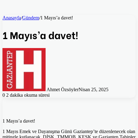
Anasayfa
/
Gündem
/
1 Mayıs’a davet!
1 Mayıs’a davet!
Ahmet Özsöyler
Nisan 25, 2025
0
2 dakika okuma süresi
1 Mayıs’a davet!
1 Mayıs Emek ve Dayanışma Günü Gaziantep’te düzenlenecek olan
mitingle kutlanacak. DİSK, TMMOB, KESK ve Gaziantep Tabipler