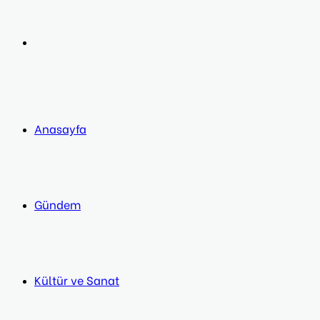
post
Next
post
Anasayfa
Gündem
Kültür ve Sanat