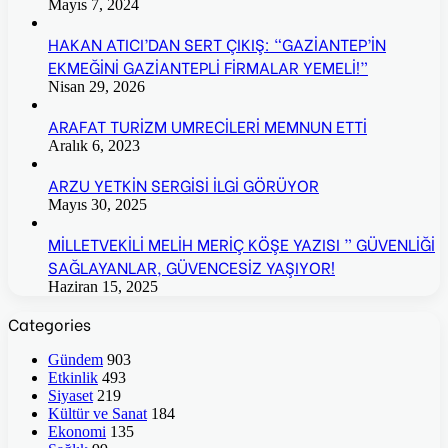
Mayıs 7, 2024
HAKAN ATICI’DAN SERT ÇIKIŞ: “GAZİANTEP’İN
EKMEĞİNİ GAZİANTEPLİ FİRMALAR YEMELİ!”
Nisan 29, 2026
ARAFAT TURİZM UMRECİLERİ MEMNUN ETTİ
Aralık 6, 2023
ARZU YETKİN SERGİSİ İLGİ GÖRÜYOR
Mayıs 30, 2025
MİLLETVEKİLİ MELİH MERİÇ KÖŞE YAZISI ” GÜVENLİĞİ
SAĞLAYANLAR, GÜVENCESİZ YAŞIYOR!
Haziran 15, 2025
Categories
Gündem
903
Etkinlik
493
Siyaset
219
Kültür ve Sanat
184
Ekonomi
135