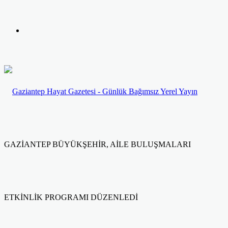
yap
Kayıt
...
Ol
GAZİANTEP BÜYÜKŞEHİR, AİLE BULUŞMALARI
ETKİNLİK PROGRAMI DÜZENLEDİ