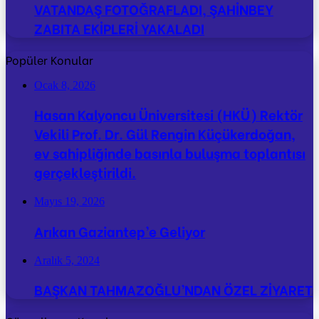
VATANDAŞ FOTOĞRAFLADI, ŞAHİNBEY
ZABITA EKİPLERİ YAKALADI
Popüler Konular
Ocak 8, 2026
Hasan Kalyoncu Üniversitesi (HKÜ) Rektör
Vekili Prof. Dr. Gül Rengin Küçükerdoğan,
ev sahipliğinde basınla buluşma toplantısı
gerçekleştirildi.
Mayıs 19, 2026
Arıkan Gaziantep’e Geliyor
Aralık 5, 2024
BAŞKAN TAHMAZOĞLU’NDAN ÖZEL ZİYARET