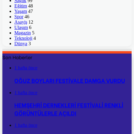
Sağlık
99
Eğitim
48
Yaşam
47
Spor
46
Asayiş
12
Ulaşım
6
Magazin
5
Teknoloji
4
Dünya
3
Son Haberler
1 hafta önce
OĞUZ BOYLARI FESTİVALE DAMGA VURDU
1 hafta önce
HEMŞEHRİ DERNEKLERİ FESTİVALİ RENKLİ
GÖRÜNTÜLERLE AÇILDI
1 hafta önce