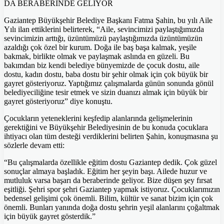
DA BERABERİNDE GELİYOR
Gaziantep Büyükşehir Belediye Başkanı Fatma Şahin, bu yılı Aile
Yılı ilan ettiklerini belirterek, “Aile, sevincimizi paylaştığımızda
sevincimizin arttığı, üzüntümüzü paylaştığımızda üzüntümüzün
azaldığı çok özel bir kurum. Doğa ile baş başa kalmak, yeşile
bakmak, birlikte olmak ve paylaşmak aslında en güzeli. Bu
bakımdan biz kendi belediye bünyemizde de çocuk dostu, aile
dostu, kadın dostu, baba dostu bir şehir olmak için çok büyük bir
gayret gösteriyoruz. Yaptığımız çalışmalarda günün sonunda gönül
belediyeciliğine tesir etmek ve sizin duanızı almak için büyük bir
gayret gösteriyoruz” diye konuştu.
Çocukların yeteneklerini keşfedip alanlarında gelişmelerinin
gerektiğini ve Büyükşehir Belediyesinin de bu konuda çocuklara
ihtiyacı olan tüm desteği verdiklerini belirten Şahin, konuşmasına şu
sözlerle devam etti:
“Bu çalışmalarda özellikle eğitim dostu Gaziantep dedik. Çok güzel
sonuçlar almaya başladık. Eğitim her şeyin başı. Ailede huzur ve
mutluluk varsa başarı da beraberinde geliyor. Bize düşen şey fırsat
eşitliği. Şehri spor şehri Gaziantep yapmak istiyoruz. Çocuklarımızın
bedensel gelişimi çok önemli. Bilim, kültür ve sanat bizim için çok
önemli. Bunları yanında doğa dostu şehrin yeşil alanlarını çoğaltmak
için büyük gayret gösterdik.”