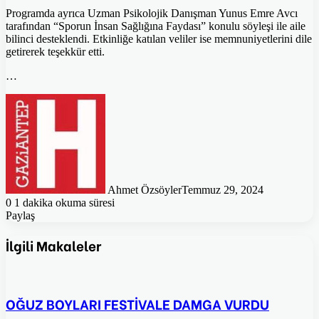
Programda ayrıca Uzman Psikolojik Danışman Yunus Emre Avcı
tarafından “Sporun İnsan Sağlığına Faydası” konulu söyleşi ile aile
bilinci desteklendi. Etkinliğe katılan veliler ise memnuniyetlerini dile
getirerek teşekkür etti.
…
Ahmet Özsöyler
Temmuz 29, 2024
0
1 dakika okuma süresi
Paylaş
Facebook
Twitter
Pinterest
WhatsApp
E-
Posta
İlgili Makaleler
ile
paylaş
OĞUZ BOYLARI FESTİVALE DAMGA VURDU