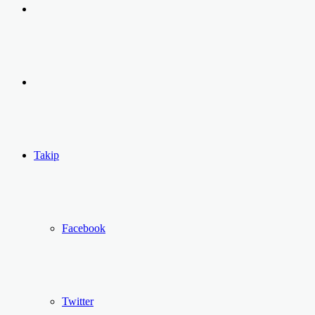
Arama
yap
Kayıt
...
Ol
Takip
Facebook
Twitter