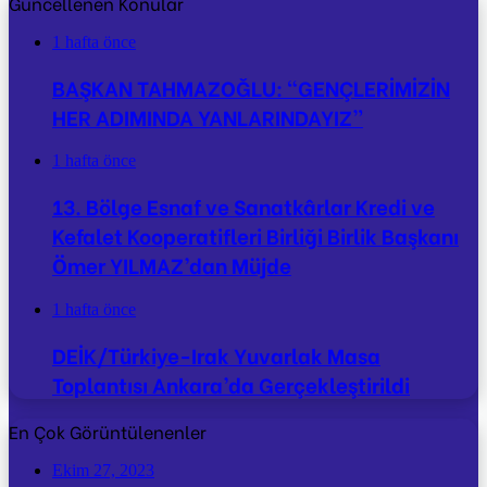
Güncellenen Konular
1 hafta önce
BAŞKAN TAHMAZOĞLU: “GENÇLERİMİZİN
HER ADIMINDA YANLARINDAYIZ”
1 hafta önce
13. Bölge Esnaf ve Sanatkârlar Kredi ve
Kefalet Kooperatifleri Birliği Birlik Başkanı
Ömer YILMAZ’dan Müjde
1 hafta önce
DEİK/Türkiye-Irak Yuvarlak Masa
Toplantısı Ankara’da Gerçekleştirildi
En Çok Görüntülenenler
Ekim 27, 2023