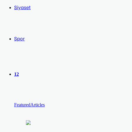
Siyaset
Spor
12
Featured
Articles