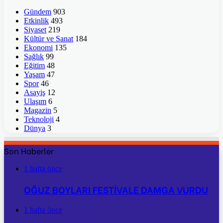
Gündem
903
Etkinlik
493
Siyaset
219
Kültür ve Sanat
184
Ekonomi
135
Sağlık
99
Eğitim
48
Yaşam
47
Spor
46
Asayiş
12
Ulaşım
6
Magazin
5
Teknoloji
4
Dünya
3
Son Haberler
1 hafta önce
OĞUZ BOYLARI FESTİVALE DAMGA VURDU
1 hafta önce