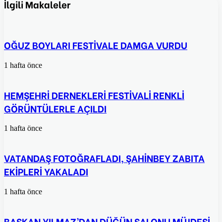
Posta
İlgili Makaleler
ile
paylaş
OĞUZ BOYLARI FESTİVALE DAMGA VURDU
1 hafta önce
HEMŞEHRİ DERNEKLERİ FESTİVALİ RENKLİ
GÖRÜNTÜLERLE AÇILDI
1 hafta önce
VATANDAŞ FOTOĞRAFLADI, ŞAHİNBEY ZABITA
EKİPLERİ YAKALADI
1 hafta önce
BAŞKAN YILMAZ’DAN DÜĞÜN SALONU MÜJDESİ