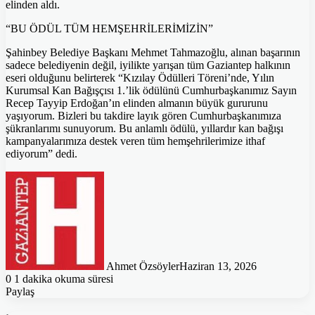
elinden aldı.
“BU ÖDÜL TÜM HEMŞEHRİLERİMİZİN”
Şahinbey Belediye Başkanı Mehmet Tahmazoğlu, alınan başarının
sadece belediyenin değil, iyilikte yarışan tüm Gaziantep halkının
eseri olduğunu belirterek “Kızılay Ödülleri Töreni’nde, Yılın
Kurumsal Kan Bağışçısı 1.’lik ödülünü Cumhurbaşkanımız Sayın
Recep Tayyip Erdoğan’ın elinden almanın büyük gururunu
yaşıyorum. Bizleri bu takdire layık gören Cumhurbaşkanımıza
şükranlarımı sunuyorum. Bu anlamlı ödülü, yıllardır kan bağışı
kampanyalarımıza destek veren tüm hemşehrilerimize ithaf
ediyorum” dedi.
Ahmet Özsöyler
Haziran 13, 2026
0
1 dakika okuma süresi
Paylaş
Facebook
Twitter
Pinterest
WhatsApp
E-