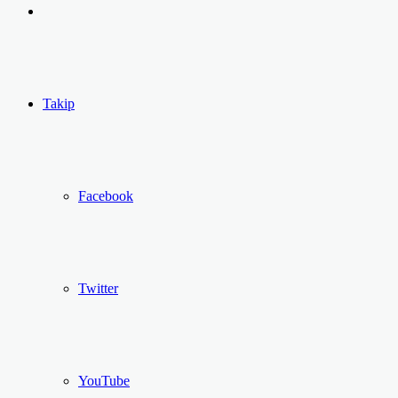
yap
Kayıt
...
Ol
Takip
Facebook
Twitter
YouTube