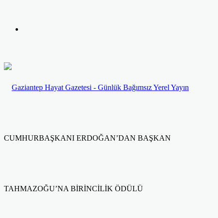
yap
Kayıt
...
Ol
CUMHURBAŞKANI ERDOĞAN’DAN BAŞKAN
TAHMAZOĞU’NA BİRİNCİLİK ÖDÜLÜ