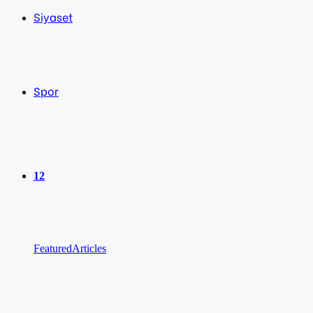
Siyaset
Spor
12
Featured
Articles