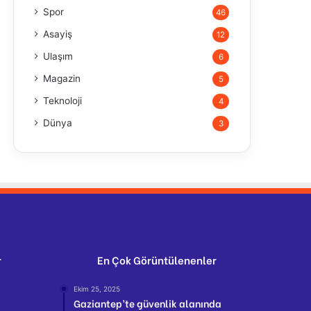
Spor
46
Asayiş
12
Ulaşım
6
Magazin
5
Teknoloji
4
Dünya
3
r
En Çok Görüntülenenler
Ekim 25, 2025
Gaziantep’te güvenlik alanında