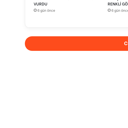
VURDU
RENKLİ GÖ
6 gün önce
6 gün önc
C