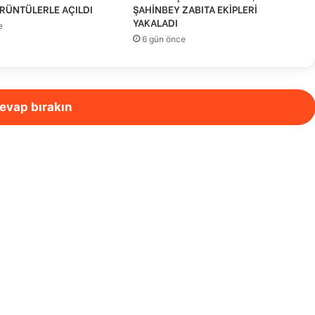
RÜNTÜLERLE AÇILDI
ŞAHİNBEY ZABITA EKİPLERİ
YAKALADI
e
6 gün önce
evap bırakın