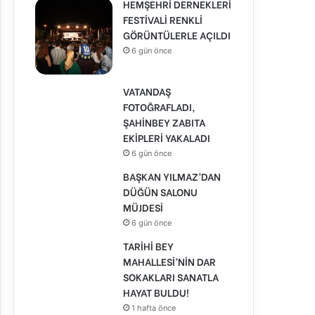
HEMŞEHRİ DERNEKLERİ
FESTİVALİ RENKLİ
GÖRÜNTÜLERLE AÇILDI
6 gün önce
VATANDAŞ
FOTOĞRAFLADI,
ŞAHİNBEY ZABITA
EKİPLERİ YAKALADI
6 gün önce
BAŞKAN YILMAZ’DAN
DÜĞÜN SALONU
MÜJDESİ
6 gün önce
TARİHİ BEY
MAHALLESİ’NİN DAR
SOKAKLARI SANATLA
HAYAT BULDU!
1 hafta önce