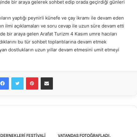
inde bir araya gelerek sohbet edip orada geçirdiği günleri
ıların yaptığı peynirli künefe ve çay ikramı ile devam eden
 ilmi açıklamaları ve soru cevap ile uzun süre devam etti
 bir araya gelen Arafat Turizm 4 Kasım umre hacıları
larını bu tür sohbet toplantılarına devam etmek
layan dostlukların uzun yıllar devam etmesini umit etmeyi
Facebook
Twitter
Pinterest
E-Posta ile paylaş
DERNEKLERİ FESTİVALİ
VATANDAŞ FOTOĞRAFLADI,