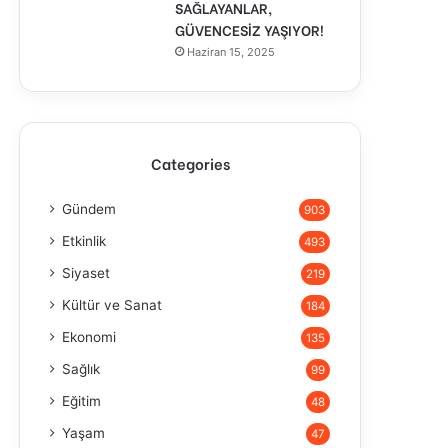
SAĞLAYANLAR,
GÜVENCESİZ YAŞIYOR!
Haziran 15, 2025
Categories
Gündem
903
Etkinlik
493
Siyaset
219
Kültür ve Sanat
184
Ekonomi
135
Sağlık
99
Eğitim
48
Yaşam
47