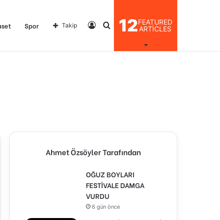
12
FEATURED
Kayıt
Arama
aset
Spor
Takip
ARTICLES
Ol
yap
...
Ahmet Özsöyler Tarafından
OĞUZ BOYLARI
FESTİVALE DAMGA
VURDU
6 gün önce