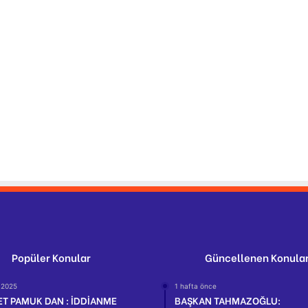
Popüler Konular
Güncellenen Konula
 2025
1 hafta önce
T PAMUK DAN : İDDİANME
BAŞKAN TAHMAZOĞLU: