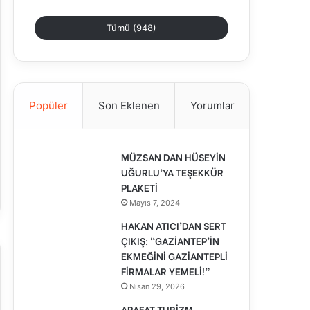
Tümü (948)
Popüler
Son Eklenen
Yorumlar
MÜZSAN DAN HÜSEYİN
UĞURLU’YA TEŞEKKÜR
PLAKETİ
Mayıs 7, 2024
HAKAN ATICI’DAN SERT
ÇIKIŞ: “GAZİANTEP’İN
EKMEĞİNİ GAZİANTEPLİ
FİRMALAR YEMELİ!”
Nisan 29, 2026
ARAFAT TURİZM