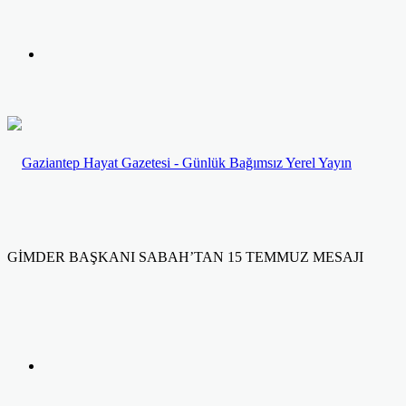
yap
Kayıt
...
Ol
GİMDER BAŞKANI SABAH’TAN 15 TEMMUZ MESAJI
Facebook
Twitter
LinkedIn
Yazdır
Previous