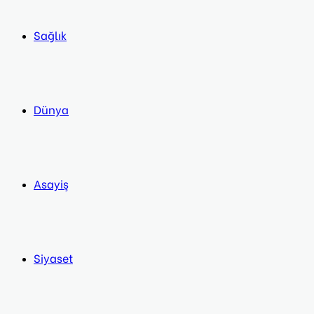
Sağlık
Dünya
Asayiş
Siyaset