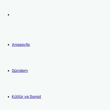
post
Next
post
Anasayfa
Gündem
Kültür ve Sanat