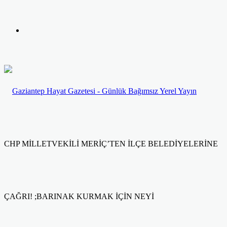
yap
Kayıt
...
Ol
CHP MİLLETVEKİLİ MERİÇ’TEN İLÇE BELEDİYELERİNE
ÇAĞRI! ;BARINAK KURMAK İÇİN NEYİ