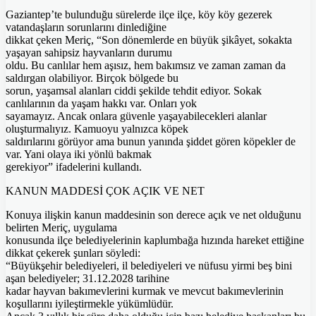
Gaziantep’te bulunduğu sürelerde ilçe ilçe, köy köy gezerek
vatandaşların sorunlarını dinlediğine
dikkat çeken Meriç, “Son dönemlerde en büyük şikâyet, sokakta
yaşayan sahipsiz hayvanların durumu
oldu. Bu canlılar hem aşısız, hem bakımsız ve zaman zaman da
saldırgan olabiliyor. Birçok bölgede bu
sorun, yaşamsal alanları ciddi şekilde tehdit ediyor. Sokak
canlılarının da yaşam hakkı var. Onları yok
sayamayız. Ancak onlara güvenle yaşayabilecekleri alanlar
oluşturmalıyız. Kamuoyu yalnızca köpek
saldırılarını görüyor ama bunun yanında şiddet gören köpekler de
var. Yani olaya iki yönlü bakmak
gerekiyor” ifadelerini kullandı.
KANUN MADDESİ ÇOK AÇIK VE NET
Konuya ilişkin kanun maddesinin son derece açık ve net olduğunu
belirten Meriç, uygulama
konusunda ilçe belediyelerinin kaplumbağa hızında hareket ettiğine
dikkat çekerek şunları söyledi:
“Büyükşehir belediyeleri, il belediyeleri ve nüfusu yirmi beş bini
aşan belediyeler; 31.12.2028 tarihine
kadar hayvan bakımevlerini kurmak ve mevcut bakımevlerinin
koşullarını iyileştirmekle yükümlüdür.