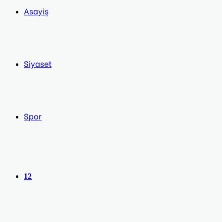
Asayiş
Siyaset
Spor
12