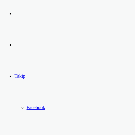
Arama
yap
Kayıt
...
Ol
Takip
Facebook