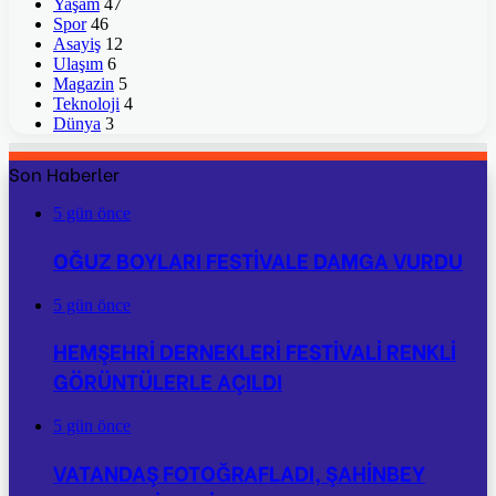
Yaşam
47
Spor
46
Asayiş
12
Ulaşım
6
Magazin
5
Teknoloji
4
Dünya
3
Son Haberler
5 gün önce
OĞUZ BOYLARI FESTİVALE DAMGA VURDU
5 gün önce
HEMŞEHRİ DERNEKLERİ FESTİVALİ RENKLİ
GÖRÜNTÜLERLE AÇILDI
5 gün önce
VATANDAŞ FOTOĞRAFLADI, ŞAHİNBEY