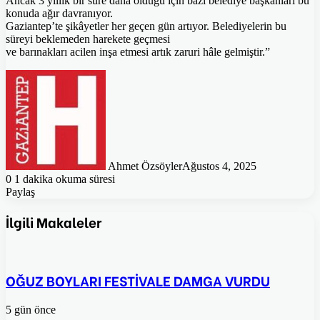
Ancak 3 yıllık bir süre daha olduğu için bazı belediye başkanları bu
konuda ağır davranıyor.
Gaziantep’te şikâyetler her geçen gün artıyor. Belediyelerin bu
süreyi beklemeden harekete geçmesi
ve barınakları acilen inşa etmesi artık zaruri hâle gelmiştir.”
Ahmet Özsöyler
Ağustos 4, 2025
0
1 dakika okuma süresi
Paylaş
Facebook
Twitter
Pinterest
WhatsApp
E-
Posta
İlgili Makaleler
ile
paylaş
OĞUZ BOYLARI FESTİVALE DAMGA VURDU
5 gün önce