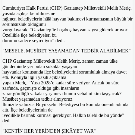
Cumhuriyet Halk Partisi (CHP) Gaziantep Milletvekili Melih Meriç,
yasada açıkça belirtilmesine
rağmen belediyelerin hâlâ hayvan bakımevi kurmamasının büyük bir
sorumsuzluk olduğunu
vurgulayarak, “Gaziantep’te başıboş hayvan sayısı giderek artıyor.
Özellikle ilçe belediyeleri bu
durumu sadece seyrediyor” dedi.
"MESELE, MUSİBET YAŞAMADAN TEDBİR ALABİLMEK"
CHP Gaziantep Milletvekili Melih Meriç, zaman zaman ülke
gündeminde yer bulan sokakta yaşayan
hayvanlar konusunda ilçe belediyelerini sorumluluk almaya davet
etti. Konuyla ilgili yazılı açıklama
yapan Meriç, “Yasa 2028’e kadar süre veriyor. Ancak bu süre
zarfında, geçmişte olduğu gibi insanların
zarar gördüğü vakalar yaşanırsa bunun vebalini kim taşıyacak?
Musibet yaşamadan tedbir almıyoruz.
İlimizde yalnızca Büyükşehir Belediyesi bu konuda önemli adımlar
attı. İlçe belediyelerinin de
ivedilikle barınak kurması gerekiyor. Halkın talebi de bu yönde”
dedi.
"KENTİN HER YERİNDEN ŞİKÂYET VAR"