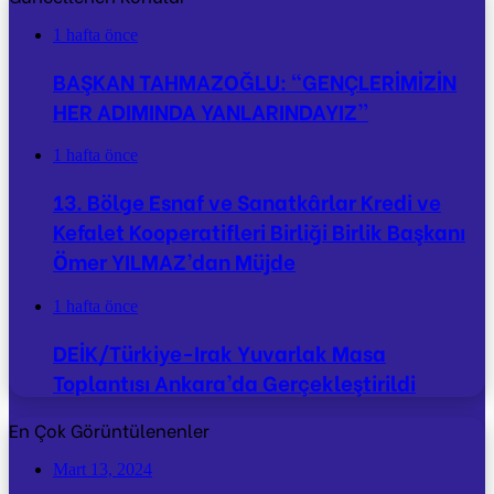
1 hafta önce
BAŞKAN TAHMAZOĞLU: “GENÇLERİMİZİN
HER ADIMINDA YANLARINDAYIZ”
1 hafta önce
13. Bölge Esnaf ve Sanatkârlar Kredi ve
Kefalet Kooperatifleri Birliği Birlik Başkanı
Ömer YILMAZ’dan Müjde
1 hafta önce
DEİK/Türkiye-Irak Yuvarlak Masa
Toplantısı Ankara’da Gerçekleştirildi
En Çok Görüntülenenler
Mart 13, 2024