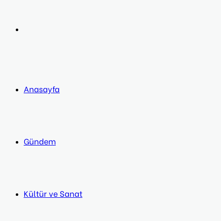
post
Next
post
Anasayfa
Gündem
Kültür ve Sanat