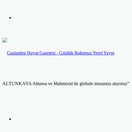
yap
Kayıt
...
Ol
ALTUNKAYA Altunsa ve Mahmood ile globale imzamızı atıyoruz”
Facebook
Twitter
LinkedIn
Yazdır
Previous