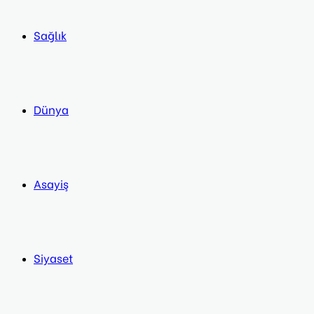
Sağlık
Dünya
Asayiş
Siyaset