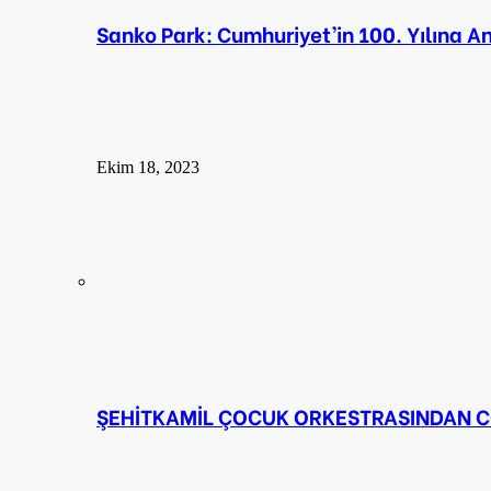
Sanko Park: Cumhuriyet’in 100. Yılına An
Ekim 18, 2023
ŞEHİTKAMİL ÇOCUK ORKESTRASINDAN C