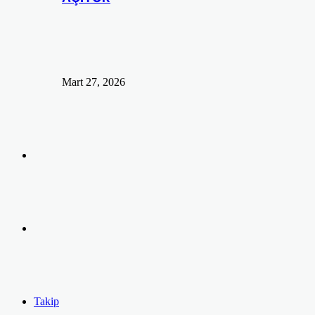
Mart 27, 2026
Arama
yap
Kayıt
...
Ol
Takip