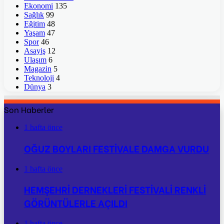
Ekonomi
135
Sağlık
99
Eğitim
48
Yaşam
47
Spor
46
Asayiş
12
Ulaşım
6
Magazin
5
Teknoloji
4
Dünya
3
Son Haberler
1 hafta önce
OĞUZ BOYLARI FESTİVALE DAMGA VURDU
1 hafta önce
HEMŞEHRİ DERNEKLERİ FESTİVALİ RENKLİ
GÖRÜNTÜLERLE AÇILDI
1 hafta önce