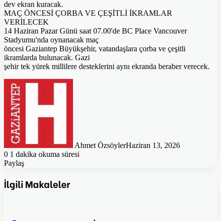
dev ekran kuracak.
MAÇ ÖNCESİ ÇORBA VE ÇEŞİTLİ İKRAMLAR
VERİLECEK
14 Haziran Pazar Günü saat 07.00'de BC Place Vancouver
Stadyumu'nda oynanacak maç
öncesi Gaziantep Büyükşehir, vatandaşlara çorba ve çeşitli
ikramlarda bulunacak. Gazi
şehir tek yürek millilere desteklerini aynı ekranda beraber verecek.
Ahmet Özsöyler
Haziran 13, 2026
0
1 dakika okuma süresi
Paylaş
Facebook
Twitter
Pinterest
WhatsApp
E-
Posta
İlgili Makaleler
ile
paylaş