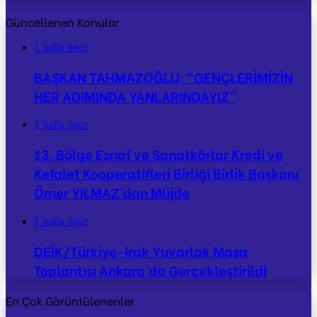
Güncellenen Konular
1 hafta önce
BAŞKAN TAHMAZOĞLU: “GENÇLERİMİZİN
HER ADIMINDA YANLARINDAYIZ”
1 hafta önce
13. Bölge Esnaf ve Sanatkârlar Kredi ve
Kefalet Kooperatifleri Birliği Birlik Başkanı
Ömer YILMAZ’dan Müjde
1 hafta önce
DEİK/Türkiye-Irak Yuvarlak Masa
Toplantısı Ankara’da Gerçekleştirildi
En Çok Görüntülenenler