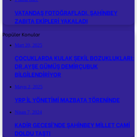
VATANDAŞ FOTOĞRAFLADI, ŞAHİNBEY
ZABITA EKİPLERİ YAKALADI
Popüler Konular
Mart 20, 2025
ÇOCUKLARDA KULAK ŞEKİL BOZUKLUKLARI:
DR.AYŞE GÜMÜŞ DEMİRÇUBUK
BİLGİLENDİRİYOR
Mayıs 2, 2025
YRP İL YÖNETİMİ MAZBATA TÖRENİNDE
Nisan 7, 2024
KADİR GECESİ’NDE ŞAHİNBEY MİLLET CAMİ
DOLDU TAŞTI