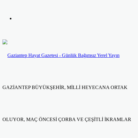
yap
Kayıt
...
Ol
GAZİANTEP BÜYÜKŞEHİR, MİLLİ HEYECANA ORTAK
OLUYOR, MAÇ ÖNCESİ ÇORBA VE ÇEŞİTLİ İKRAMLAR