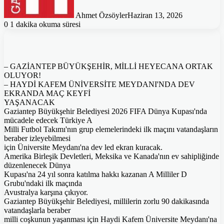
Ahmet Özsöyler
Haziran 13, 2026
0
1 dakika okuma süresi
– GAZİANTEP BÜYÜKŞEHİR, MİLLİ HEYECANA ORTAK
OLUYOR!
– HAYDİ KAFEM ÜNİVERSİTE MEYDANI'NDA DEV
EKRANDA MAÇ KEYFİ
YAŞANACAK
Gaziantep Büyükşehir Belediyesi 2026 FIFA Dünya Kupası'nda
mücadele edecek Türkiye A
Milli Futbol Takımı'nın grup elemelerindeki ilk maçını vatandaşların
beraber izleyebilmesi
için Üniversite Meydanı'na dev led ekran kuracak.
Amerika Birleşik Devletleri, Meksika ve Kanada'nın ev sahipliğinde
düzenlenecek Dünya
Kupası'na 24 yıl sonra katılma hakkı kazanan A Milliler D
Grubu'ndaki ilk maçında
Avustralya karşına çıkıyor.
Gaziantep Büyükşehir Belediyesi, millilerin zorlu 90 dakikasında
vatandaşlarla beraber
milli coşkunun yaşanması için Haydi Kafem Üniversite Meydanı'na