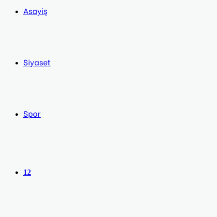
Asayiş
Siyaset
Spor
12