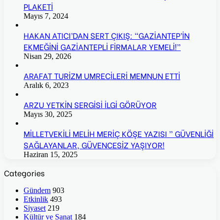
PLAKETİ
Mayıs 7, 2024
HAKAN ATICI’DAN SERT ÇIKIŞ: “GAZİANTEP’İN
EKMEĞİNİ GAZİANTEPLİ FİRMALAR YEMELİ!”
Nisan 29, 2026
ARAFAT TURİZM UMRECİLERİ MEMNUN ETTİ
Aralık 6, 2023
ARZU YETKİN SERGİSİ İLGİ GÖRÜYOR
Mayıs 30, 2025
MİLLETVEKİLİ MELİH MERİÇ KÖŞE YAZISI ” GÜVENLİĞİ
SAĞLAYANLAR, GÜVENCESİZ YAŞIYOR!
Haziran 15, 2025
Categories
Gündem
903
Etkinlik
493
Siyaset
219
Kültür ve Sanat
184