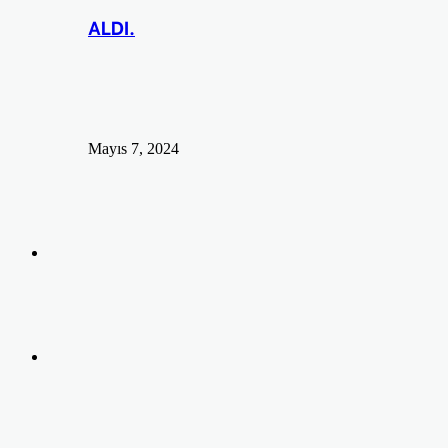
ALDI.
Mayıs 7, 2024
Arama
yap
Kayıt