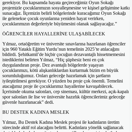
gerekiyor. Bu kapsamda hayata geçireceğimiz Oyun Sokağı
projemizle çocuklarımızın sosyalleşmesine ve kişisel gelişimine katkı
sunacağız. İlçemizin belirli bölgelerinde kuracağımız Oyun Sokağı
ile gelenekse çocuk oyunlarına yeniden hayat verirken,
çocuklarımızın değerleriyle büyümesini olanak sağlayacağız.”
ÖĞRENCİLER HAYALLERİNE ULAŞABİLECEK
Yılmaz, ortaöğretim ve üniversite sınavlarına hazırlanan öğrenciler
için 960 Yataklı Eğitim Yurdu’nun temelinin 2025’te atılacağını
bildirdi. Şehitkamil’de hiçbir çocuğun dezavantajlı hissetmemesini
istediklerini belirten Yılmaz, “Hiç şüphesiz beni en çok
duygulandıran proje. Dez avantajlı bölgelerde yaşayan
çocuklarımızı, kötü alışkanlıklardan kurtarmak bizim en büyük
sorumluluğumuz. Onları geleceğe hazırlamak için şartların
iyileştirilmesi gerekiyor. O yüzden bu proje çok önemli. Temelini
atacağımız proje ile çocuklarımız hayallerine kavuşabilecek.
İçerisinde okuma salonları, cep sineması, kültür merkezi, açık-kapalı
spor salonları ile lise ve üniversite hazırlık öğrencilerimiz geleceğe
güvenle hazırlanacak” dedi.
BU DESTEK KADINA MESLEK
Yılmaz, Bu Destek Kadına Meslek projesi ile kadınların üretim
sürecinde aktif rol alacağını belirtti. Kadınlara yönelik sağlanacak