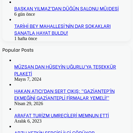
BAŞKAN YILMAZ’DAN DÜĞÜN SALONU MÜJDESİ
6 gün önce
TARİHİ BEY MAHALLESİ’NİN DAR SOKAKLARI
SANATLA HAYAT BULDU!
1 hafta önce
Popular Posts
MÜZSAN DAN HÜSEYİN UĞURLU’YA TEŞEKKÜR
PLAKETİ
Mayıs 7, 2024
HAKAN ATICI’DAN SERT ÇIKIŞ: “GAZİANTEP’İN
EKMEĞİNİ GAZİANTEPLİ FİRMALAR YEMELİ!”
Nisan 29, 2026
ARAFAT TURİZM UMRECİLERİ MEMNUN ETTİ
Aralık 6, 2023
ARZU YETKİN SERGİSİ İLGİ GÖRÜYOR