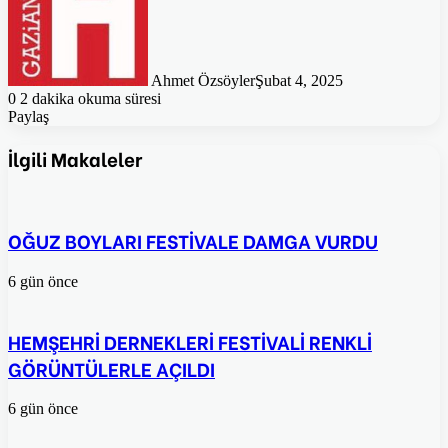
Ahmet Özsöyler
Şubat 4, 2025
0
2 dakika okuma süresi
Paylaş
Facebook
Twitter
Pinterest
WhatsApp
E-
Posta
İlgili Makaleler
ile
paylaş
OĞUZ BOYLARI FESTİVALE DAMGA VURDU
6 gün önce
HEMŞEHRİ DERNEKLERİ FESTİVALİ RENKLİ
GÖRÜNTÜLERLE AÇILDI
6 gün önce