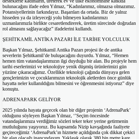
desteklerle kadınların, üreterek ev ve ülke ekonomisine katkıda
bulunacağını ifade eden Yılmaz, “Kadınlarımız, olmazsa olmazımız.
Potansiyellerinin farkındayız. Başarıları da ortada. Biz de yalnız
hisseden ya da izleyeceği yolu bilmeyen kadınlarımızı
uzmanlarımızla birlikte cesaretlendirerek, üretim sürecinde doğrudan
rol almasını sağlayacağız” ifadelerini kullandı.
ŞEHİTKAMİL ANTİKA PAZARI İLE TARİHE YOLCULUK
Başkan Yılmaz, Şehitkamil Antika Pazarı projesi ile de antika
severlerin Şehitkamil’de buluşacağını duyurdu. Yılmaz, “Hemen
hemen tüm vatandaşlarımızın ilgi duyduğu bir alan. Bu projeyle hem
tarihi eserlerimizi ve teknolojiye yenik düşmüş ürünlerimizi gün
yüzüne çıkaracağımız. Özellikle teknoloji çağında dünyaya gelen
gençlerimizin ve çocuklarımızın teknolojik aletlerden önce günlük
hayatta neler kullanıldığını bilmesini ve öğrenmesini istiyoruz” diye
konuştu.
ADRENAPARK GELİYOR
2025 yılında hayata geçecek olan bir diğer projenin ‘AdrenaPark’
olduğunu söyleyen Başkan Yılmaz, ‘’Seçim öncesinde
vatandaşlarımıza verdiğimiz sözleri teker teker yerine getirmenin
mutluluğunu yaşıyoruz. Bu kapsamda Nizip kavşağında faaliyete
geçireceğimiz ‘AdrenaPark’ın hizmete açıldığında çok dikkat çekici
bir alan olacağı inancındayım. Yaklaşık olarak 380 bin metre kare