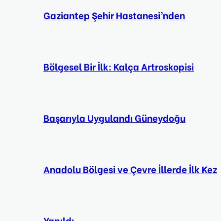
Gaziantep Şehir Hastanesi’nden
Bölgesel Bir İlk: Kalça Artroskopisi
Başarıyla Uygulandı Güneydoğu
Anadolu Bölgesi ve Çevre İllerde İlk Kez
Yapıldı