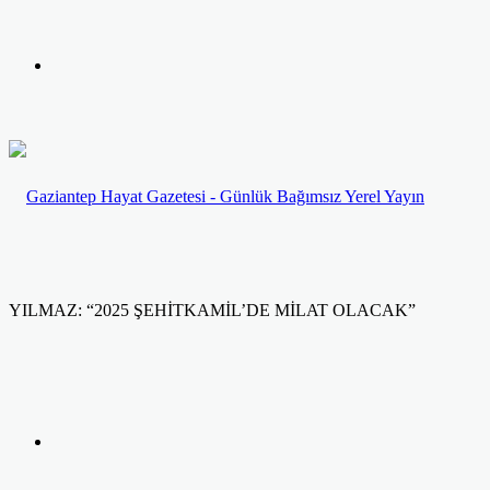
yap
Kayıt
...
Ol
YILMAZ: “2025 ŞEHİTKAMİL’DE MİLAT OLACAK”
Facebook
Twitter
LinkedIn
Yazdır
Previous