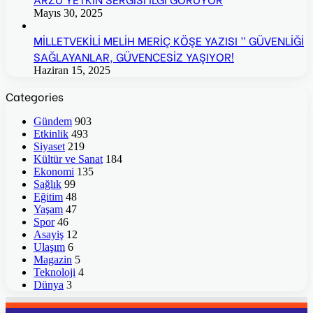
Mayıs 30, 2025
MİLLETVEKİLİ MELİH MERİÇ KÖŞE YAZISI ” GÜVENLİĞİ
SAĞLAYANLAR, GÜVENCESİZ YAŞIYOR!
Haziran 15, 2025
Categories
Gündem
903
Etkinlik
493
Siyaset
219
Kültür ve Sanat
184
Ekonomi
135
Sağlık
99
Eğitim
48
Yaşam
47
Spor
46
Asayiş
12
Ulaşım
6
Magazin
5
Teknoloji
4
Dünya
3