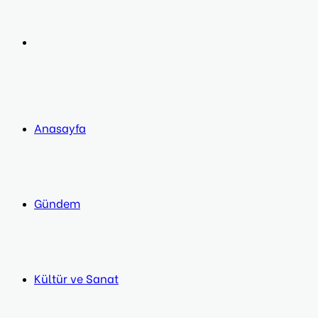
post
Next
post
Anasayfa
Gündem
Kültür ve Sanat