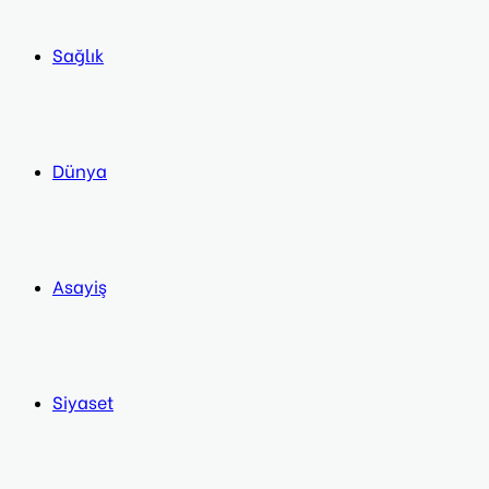
Sağlık
Dünya
Asayiş
Siyaset