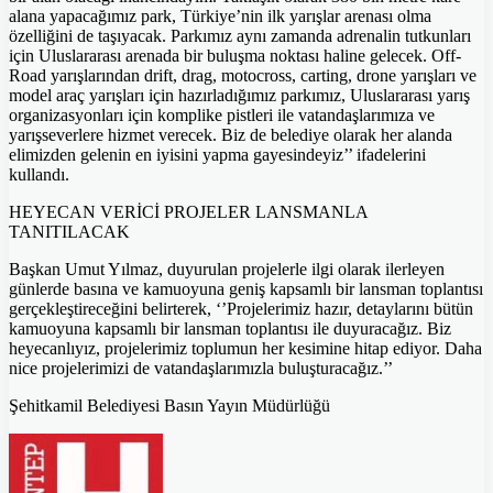
alana yapacağımız park, Türkiye’nin ilk yarışlar arenası olma
özelliğini de taşıyacak. Parkımız aynı zamanda adrenalin tutkunları
için Uluslararası arenada bir buluşma noktası haline gelecek. Off-
Road yarışlarından drift, drag, motocross, carting, drone yarışları ve
model araç yarışları için hazırladığımız parkımız, Uluslararası yarış
organizasyonları için komplike pistleri ile vatandaşlarımıza ve
yarışseverlere hizmet verecek. Biz de belediye olarak her alanda
elimizden gelenin en iyisini yapma gayesindeyiz’’ ifadelerini
kullandı.
HEYECAN VERİCİ PROJELER LANSMANLA
TANITILACAK
Başkan Umut Yılmaz, duyurulan projelerle ilgi olarak ilerleyen
günlerde basına ve kamuoyuna geniş kapsamlı bir lansman toplantısı
gerçekleştireceğini belirterek, ‘’Projelerimiz hazır, detaylarını bütün
kamuoyuna kapsamlı bir lansman toplantısı ile duyuracağız. Biz
heyecanlıyız, projelerimiz toplumun her kesimine hitap ediyor. Daha
nice projelerimizi de vatandaşlarımızla buluşturacağız.’’
Şehitkamil Belediyesi Basın Yayın Müdürlüğü